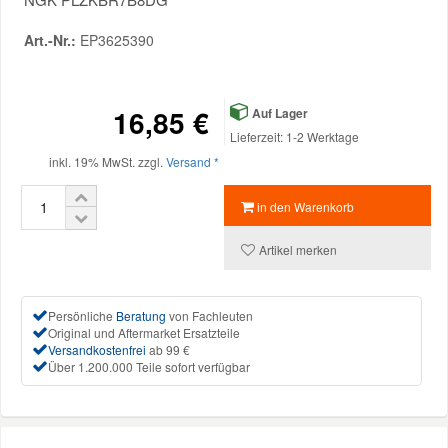
Art.-Nr.:
EP3625390
Mazda Ersatzteile
Mercedes Ersatzteile
16,85 €
Auf Lager
Lieferzeit: 1-2 Werktage
Mini Ersatzteile
inkl. 19% MwSt. zzgl.
Versand *
in den Warenkorb
Mitsubishi Ersatzteile
Artikel merken
Nissan Ersatzteile
Persönliche
Beratung
von Fachleuten
Porsche Ersatzteile
Original und Aftermarket Ersatzteile
Versandkostenfrei
ab 99 €
Über 1.200.000 Teile sofort verfügbar
Seat Ersatzteile
Skoda Ersatzteile