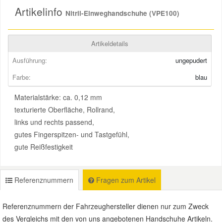
Artikelinfo
Nitril-Einweghandschuhe (VPE100)
Smart Ersatzteile
Artikeldetails
Suzuki Ersatzteile
Ausführung:
ungepudert
Farbe:
blau
Toyota Ersatzteile
Materialstärke: ca. 0,12 mm
texturierte Oberfläche, Rollrand,
Vauxhall Ersatzteile
links und rechts passend,
gutes Fingerspitzen- und Tastgefühl,
Volvo Ersatzteile
gute Reißfestigkeit
Referenznummern
Fragen zum Artikel
Referenznummern der Fahrzeughersteller dienen nur zum Zweck
des Vergleichs mit den von uns angebotenen Handschuhe Artikeln.