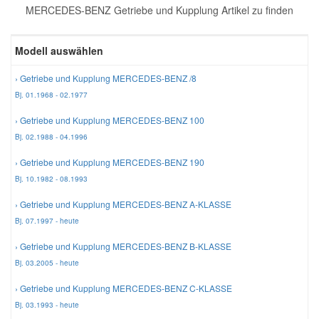
MERCEDES-BENZ Getriebe und Kupplung Artikel zu finden
Reparatur-Zubehör
Schlüsselgehäuse
Daewoo Ersatzteile
Scheibenreinigung
Modell auswählen
Karosserie Werkzeug
Werkstattbedarf
Daihatsu Ersatzteile
Zündanlage und Glühanlage
› Getriebe und Kupplung MERCEDES-BENZ /8
Bj. 01.1968 - 02.1977
Winter-Autozubehör
Dodge Ersatzteile
› Getriebe und Kupplung MERCEDES-BENZ 100
Bj. 02.1988 - 04.1996
Honda Ersatzteile
› Getriebe und Kupplung MERCEDES-BENZ 190
Bj. 10.1982 - 08.1993
Hyundai Ersatzteile
› Getriebe und Kupplung MERCEDES-BENZ A-KLASSE
Bj. 07.1997 - heute
Jeep Ersatzteile
› Getriebe und Kupplung MERCEDES-BENZ B-KLASSE
Bj. 03.2005 - heute
Kia Ersatzteile
› Getriebe und Kupplung MERCEDES-BENZ C-KLASSE
Bj. 03.1993 - heute
Lancia Ersatzteile