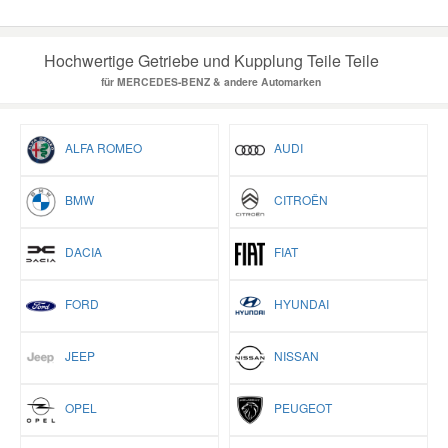
Hochwertige Getriebe und Kupplung Teile Teile
für MERCEDES-BENZ & andere Automarken
ALFA ROMEO
AUDI
BMW
CITROËN
DACIA
FIAT
FORD
HYUNDAI
JEEP
NISSAN
OPEL
PEUGEOT