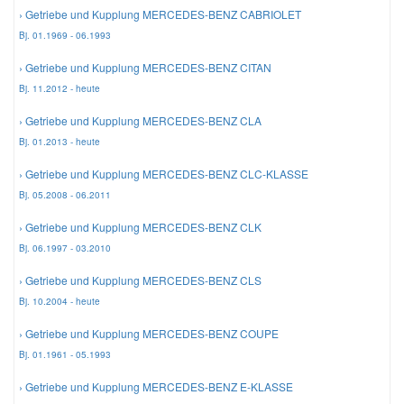
› Getriebe und Kupplung MERCEDES-BENZ CABRIOLET
Bj. 01.1969 - 06.1993
Mazda Ersatzteile
› Getriebe und Kupplung MERCEDES-BENZ CITAN
Mercedes Ersatzteile
Bj. 11.2012 - heute
› Getriebe und Kupplung MERCEDES-BENZ CLA
Mini Ersatzteile
Bj. 01.2013 - heute
› Getriebe und Kupplung MERCEDES-BENZ CLC-KLASSE
Mitsubishi Ersatzteile
Bj. 05.2008 - 06.2011
› Getriebe und Kupplung MERCEDES-BENZ CLK
Nissan Ersatzteile
Bj. 06.1997 - 03.2010
› Getriebe und Kupplung MERCEDES-BENZ CLS
Porsche Ersatzteile
Bj. 10.2004 - heute
› Getriebe und Kupplung MERCEDES-BENZ COUPE
Seat Ersatzteile
Bj. 01.1961 - 05.1993
› Getriebe und Kupplung MERCEDES-BENZ E-KLASSE
Skoda Ersatzteile