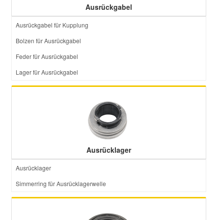
Ausrückgabel
Ausrückgabel für Kupplung
Smart Ersatzteile
Bolzen für Ausrückgabel
Suzuki Ersatzteile
Feder für Ausrückgabel
Lager für Ausrückgabel
Toyota Ersatzteile
Vauxhall Ersatzteile
Volvo Ersatzteile
Ausrücklager
Ausrücklager
Simmerring für Ausrücklagerwelle