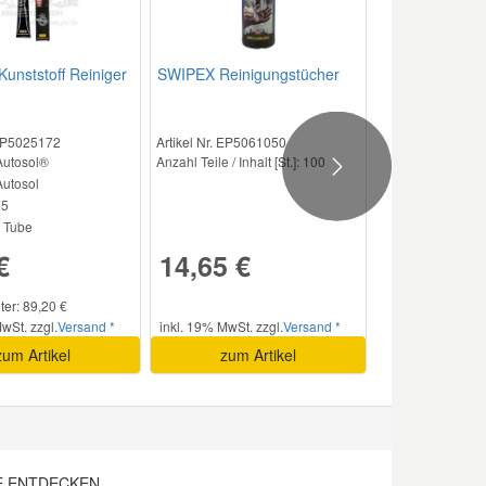
Kunststoff Reiniger
SWIPEX Reinigungstücher
 EP5025172
Artikel Nr. EP5061050
Autosol®
Anzahl Teile / Inhalt [St.]:
100
Next
utosol
5
Tube
€
14,65 €
iter: 89,20 €
wSt. zzgl.
Versand *
inkl. 19% MwSt. zzgl.
Versand *
zum Artikel
zum Artikel
E ENTDECKEN