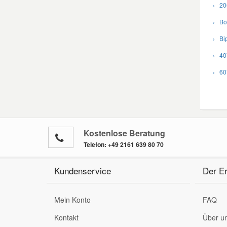
› 206
› Box
› Bip
› 407
› 607
Kostenlose Beratung
Telefon:
+49 2161 639 80 70
Kundenservice
Der Er
Mein Konto
FAQ
Kontakt
Über u