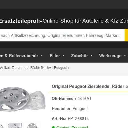
-
Ersatzteileprofi
Online-Shop für Autoteile & Kfz-Z
abe
en & Reifenzubehör
Filter
Zubehör
Werkzeuge
Artikel
›
Zierblende, Räder 5416A1 Peugeot ›
Original Peugeot Zierblende, Räder
OE-Nummer:
5416A1
Hersteller
: Peugeot
Art.-Nr.:
EP1268814
Original Ersatzteil