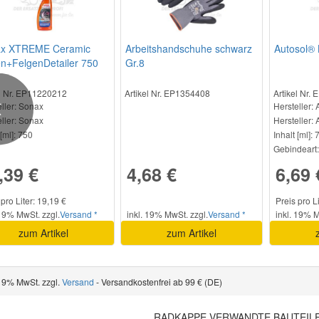
x XTREME Ceramic
Arbeitshandschuhe schwarz
Autosol® 
en+FelgenDetailer 750
Gr.8
el Nr. EP11220212
Artikel Nr. EP1354408
Artikel Nr.
ller
: Sonax
Hersteller
: 
Previous
ller:
Sonax
Hersteller:
A
[ml]:
750
Inhalt [ml]:
7
Gebindeart:
,39 €
4,68 €
6,69 
 pro Liter: 19,19 €
Preis pro L
 19% MwSt. zzgl.
Versand *
inkl. 19% MwSt. zzgl.
Versand *
inkl. 19% M
zum Artikel
zum Artikel
 19% MwSt. zzgl.
Versand
- Versandkostenfrei ab 99 € (DE)
RADKAPPE VERWANDTE BAUTEIL