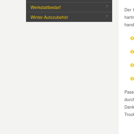
Werkstattbedarf
Der 1
Mazda Ersatzteile
Winter-Autozubehör
hart
handl
Mercedes Ersatzteile
Mini Ersatzteile
Mitsubishi Ersatzteile
Nissan Ersatzteile
Pass
Porsche Ersatzteile
durc
Dank
Troc
Seat Ersatzteile
Skoda Ersatzteile