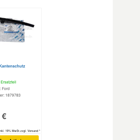
 Kantenschutz
Ersatzteil
: Ford
r:
1879783
 €
inkl. 19% MwSt.zzgl. Versand *