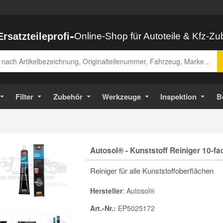
-
Ersatzteileprofi
Online-Shop für Autoteile & Kfz-Z
abe
Filter
Zubehör
Werkzeuge
Inspektion
B
Autosol® - Kunststoff Reiniger 10-fa
Reiniger für alle Kunststoffoberflächen
Hersteller
: Autosol®
Art.-Nr.:
EP5025172