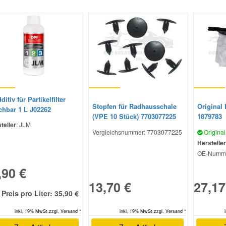
ditiv für Partikelfilter
Stopfen für Radhausschale
Original
chbar 1 L J02262
(VPE 10 Stück) 7703077225
1879783
teller
: JLM
Vergleichsnummer:
7703077225
Original 
Hersteller
OE-Numme
,90 €
13,70 €
27,17
Preis pro Liter: 35,90 €
inkl. 19% MwSt.zzgl. Versand *
inkl. 19% MwSt.zzgl. Versand *