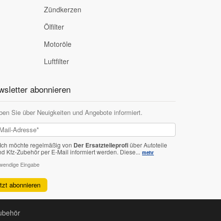
Zündkerzen
Ölfilter
Motoröle
Luftfilter
sletter abonnieren
ben Sie über Neuigkeiten und Angebote informiert.
Ich möchte regelmäßig von
Der Ersatzteileprofi
über Autoteile
nd Kfz-Zubehör per E-Mail informiert werden.
Diese...
mehr
twendige Eingabe
etzt abonnieren
Zubehör