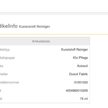
ikelinfo
Kunststoff Reiniger
Artikeldetails
dukttyp
Kunststoff Reiniger
duktgruppe
Kfz-Pflege
ke
Autosol
teller
Dursol Fabrik
stellernummer
01001020
N
4004982010206
lt
75 ml