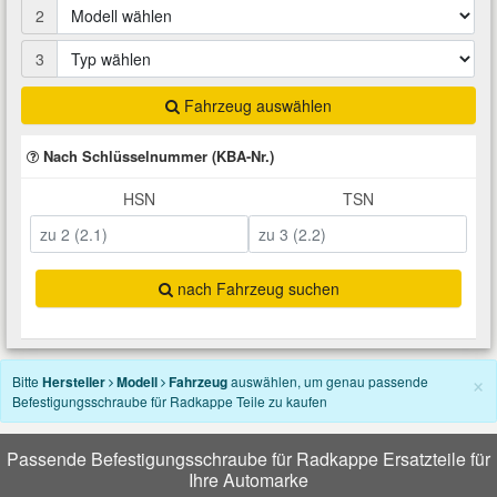
2
Total Motoröle
Druckluft Werkzeuge
Glühlampen
Montage
VW Ersatzteile
Heizung und Klimaanlage
3
Fahrwerk Werkzeuge
Kfz-Pflege
Reiniger
Abarth Ersatzteile
Kraftstoffsystem
Fahrzeug auswählen
Halterung Abgasstrang
Kofferraumwanne
Rostlöser
Kühlung
Nach Schlüsselnummer (KBA-Nr.)
Alfa Romeo Ersatzteile
HSN
TSN
Lenkung
Handwerkzeuge
Ladetechnik für Elektroautos
Scheibenkleber
Audi Ersatzteile
Motor
Kfz Spezialwerkzeuge
Marderschutz
Schmiermittel
BMW Ersatzteile
nach Fahrzeug suchen
Innenausstattung
Leitungsverbinder
Nachrüstwischer
Chevrolet Ersatzteile
×
Karosserieteile
Bitte
Hersteller
Modell
Fahrzeug
auswählen, um genau passende
Befestigungsschraube für Radkappe Teile zu kaufen
Motortechnik Werkzeuge
Pannenhilfe
Chrysler Ersatzteile
Räder und Reifen
Passende Befestigungsschraube für Radkappe Ersatzteile für
Prüf- und Messwerkzeuge
Reifen Zubehör
Cupra Ersatzteile
Ihre Automarke
Riementrieb