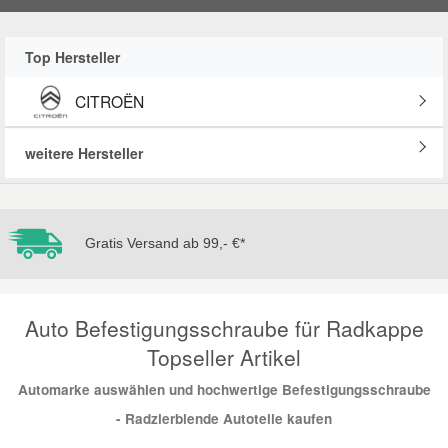
Reparatur-Zubehör
Schlüsselgehäuse
Daewoo Ersatzteile
Scheibenreinigung
Top Hersteller
Karosserie Werkzeug
Werkstattbedarf
Daihatsu Ersatzteile
Zündanlage und Glühanlage
CITROËN
Winter-Autozubehör
Dodge Ersatzteile
weitere Hersteller
Honda Ersatzteile
Gratis Versand ab 99,- €*
Hyundai Ersatzteile
Jeep Ersatzteile
Auto Befestigungsschraube für Radkappe
Topseller Artikel
Kia Ersatzteile
Automarke auswählen und hochwertige Befestigungsschraube
- Radzierblende Autoteile kaufen
Lancia Ersatzteile