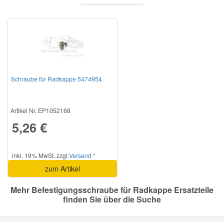
Mazda Ersatzteile
Mercedes Ersatzteile
Mini Ersatzteile
Schraube für Radkappe 5474954
Mitsubishi Ersatzteile
Artikel Nr. EP1052168
5,26 €
Nissan Ersatzteile
inkl. 19% MwSt. zzgl.
Versand *
Porsche Ersatzteile
zum Artikel
Mehr Befestigungsschraube für Radkappe Ersatzteile
Seat Ersatzteile
finden Sie über die Suche
Skoda Ersatzteile