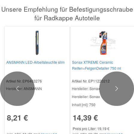
Unsere Empfehlung für Befestigungsschraube
Smart Ersatzteile
für Radkappe Autoteile
Suzuki Ersatzteile
Toyota Ersatzteile
ANSMANN LED-Arbeitsleuchte slim
Sonax XTREME Ceramic
Vauxhall Ersatzteile
Reifen+FelgenDetailer 750 ml
Artikel Nr. EP6403276
Artikel Nr. EP11220212
Volvo Ersatzteile
Hersteller
: ANSMANN
Hersteller
: Sonax
Previous
Next
Hersteller:
Sonax
Inhalt [ml]:
750
8,21 €
14,39 €
Preis pro Liter: 19,19 €