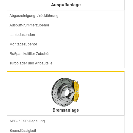
Auspuffanlage
Smart Ersatzteile
Abgasreinigung- / rückführung
Auspuffkrümmerzubehör
Suzuki Ersatzteile
Lambdasonden
Montagezubehör
Toyota Ersatzteile
Rußpartikelfilter Zubehör
Turbolader und Anbauteile
Vauxhall Ersatzteile
Volvo Ersatzteile
Bremsanlage
ABS- / ESP-Regelung
Bremsflüssigkeit