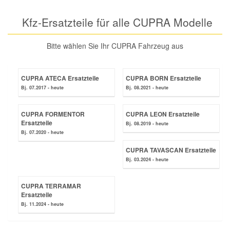
Reparatur-Zubehör
Schlüsselgehäuse
Daewoo Ersatzteile
Kfz-Ersatzteile für alle CUPRA Modelle
Scheibenreinigung
Karosserie Werkzeug
Werkstattbedarf
Bitte wählen Sie Ihr CUPRA Fahrzeug aus
Daihatsu Ersatzteile
Zündanlage und Glühanlage
Winter-Autozubehör
Dodge Ersatzteile
CUPRA ATECA Ersatzteile
CUPRA BORN Ersatzteile
Bj. 07.2017 - heute
Bj. 08.2021 - heute
Honda Ersatzteile
CUPRA FORMENTOR
CUPRA LEON Ersatzteile
Ersatzteile
Bj. 08.2019 - heute
Bj. 07.2020 - heute
Hyundai Ersatzteile
CUPRA TAVASCAN Ersatzteile
Bj. 03.2024 - heute
Jeep Ersatzteile
CUPRA TERRAMAR
Kia Ersatzteile
Ersatzteile
Bj. 11.2024 - heute
Lancia Ersatzteile