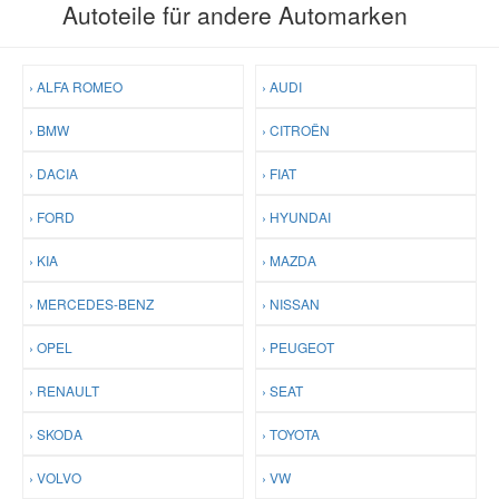
Autoteile für andere Automarken
› ALFA ROMEO
› AUDI
› BMW
› CITROËN
› DACIA
› FIAT
› FORD
› HYUNDAI
› KIA
› MAZDA
› MERCEDES-BENZ
› NISSAN
› OPEL
› PEUGEOT
› RENAULT
› SEAT
› SKODA
› TOYOTA
› VOLVO
› VW