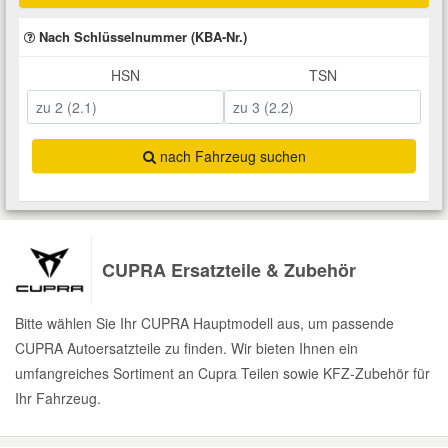
Total Motoröle
Druckluft Werkzeuge
Glühlampen
Montage
VW Ersatzteile
Heizung und Klimaanlage
Nach Schlüsselnummer (KBA-Nr.)
HSN
TSN
Fahrwerk Werkzeuge
Kfz-Pflege
Reiniger
Abarth Ersatzteile
Kraftstoffsystem
Halterung Abgasstrang
Kofferraumwanne
Rostlöser
Kühlung
Alfa Romeo Ersatzteile
nach Fahrzeug suchen
Lenkung
Handwerkzeuge
Ladetechnik für Elektroautos
Scheibenkleber
Audi Ersatzteile
Motor
Kfz Spezialwerkzeuge
Marderschutz
Schmiermittel
BMW Ersatzteile
CUPRA Ersatzteile & Zubehör
Innenausstattung
Leitungsverbinder
Nachrüstwischer
Chevrolet Ersatzteile
Bitte wählen Sie Ihr CUPRA Hauptmodell aus, um passende
Karosserieteile
CUPRA Autoersatzteile zu finden. Wir bieten Ihnen ein
Motortechnik Werkzeuge
Pannenhilfe
Chrysler Ersatzteile
umfangreiches Sortiment an Cupra Teilen sowie KFZ-Zubehör für
Räder und Reifen
Ihr Fahrzeug.
Prüf- und Messwerkzeuge
Reifen Zubehör
Cupra Ersatzteile
Riementrieb