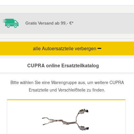
Mazda Ersatzteile
Gratis Versand ab 99,- €*
Mercedes Ersatzteile
Mini Ersatzteile
alle Autoersatzteile
verbergen
Mitsubishi Ersatzteile
CUPRA online Ersatzteilkatalog
Nissan Ersatzteile
Bitte wählen Sie eine Warengruppe aus, um weitere CUPRA
Ersatzteile und Verschleißteile zu finden.
Porsche Ersatzteile
Seat Ersatzteile
Skoda Ersatzteile