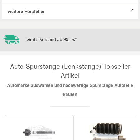
weitere Hersteller
Mazda Ersatzteile
Mercedes Ersatzteile
Gratis Versand ab 99,- €*
Mini Ersatzteile
Auto Spurstange (Lenkstange) Topseller
Mitsubishi Ersatzteile
Artikel
Nissan Ersatzteile
Automarke auswählen und hochwertige Spurstange Autoteile
kaufen
Porsche Ersatzteile
Seat Ersatzteile
Skoda Ersatzteile