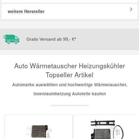
weitere Hersteller
Mazda Ersatzteile
Mercedes Ersatzteile
Gratis Versand ab 99,- €*
Mini Ersatzteile
Auto Wärmetauscher Heizungskühler
Mitsubishi Ersatzteile
Topseller Artikel
Nissan Ersatzteile
Automarke auswählen und hochwertige Wärmetauscher,
Innenraumheizung Autoteile kaufen
Porsche Ersatzteile
Seat Ersatzteile
Skoda Ersatzteile