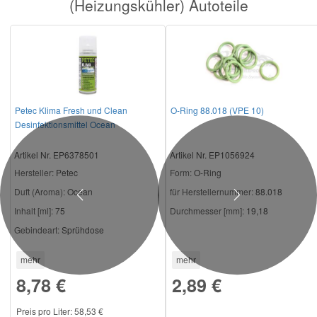
(Heizungskühler) Autoteile
Petec Klima Fresh und Clean
O-Ring 88.018 (VPE 10)
Desinfektionsmittel Ocean
Artikel Nr. EP6378501
Artikel Nr. EP1056924
Hersteller
: Petec
Form:
O-Ring
Duft (Aroma):
Ocean
für Herstellernummer:
88.018
Previous
Next
Inhalt [ml]:
75
Durchmesser [mm]:
19,18
Gebindeart:
Sprühdose
mehr
mehr
8,78 €
2,89 €
Preis pro Liter: 58,53 €