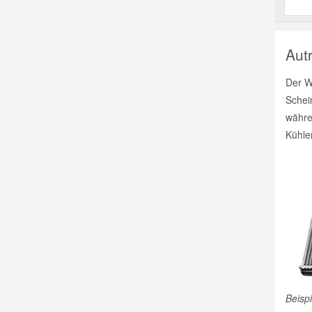
Aut
Der W
Schei
währe
Kühle
Beisp