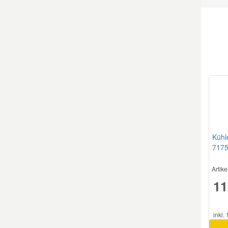
Mazda Ersatzteile
Mercedes Ersatzteile
Mini Ersatzteile
Mitsubishi Ersatzteile
Kühl
Nissan Ersatzteile
717
Porsche Ersatzteile
Artik
11
Seat Ersatzteile
inkl.
Skoda Ersatzteile