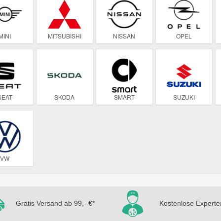
MINI
MITSUBISHI
NISSAN
OPEL
SEAT
SKODA
SMART
SUZUKI
VW
Gratis Versand ab 99,- €*
Kostenlose Experte