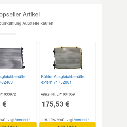
pseller Artikel
torkühlung Autoteile kaufen
sgleichbehälter
Kühler Ausgleichbehälter
1702463
extern 71752881
 EP1033972
Artikel Nr. EP1034059
 €
175,53 €
wSt. zzgl.
Versand *
inkl. 19% MwSt. zzgl.
Versand *
zum Artikel
zum Artikel