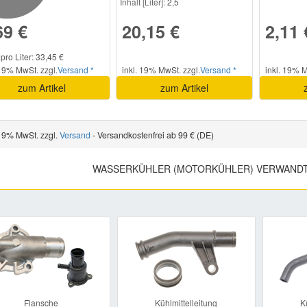
Inhalt [Liter]:
2,5
69 €
20,15 €
2,11 
 pro Liter: 33,45 €
 19% MwSt. zzgl.
Versand *
inkl. 19% MwSt. zzgl.
Versand *
inkl. 19% M
zum Artikel
zum Artikel
 19% MwSt. zzgl.
Versand
- Versandkostenfrei ab 99 € (DE)
WASSERKÜHLER (MOTORKÜHLER) VERWANDT
Previous
Flansche
Kühlmittelleitung
K