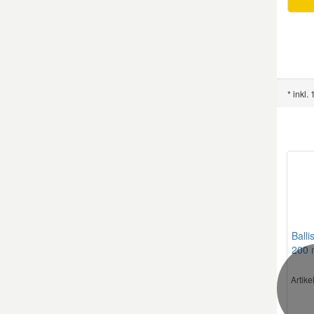
Smart Ersatzteile
Suzuki Ersatzteile
* inkl.
Toyota Ersatzteile
Vauxhall Ersatzteile
Volvo Ersatzteile
Balli
200 
Artik