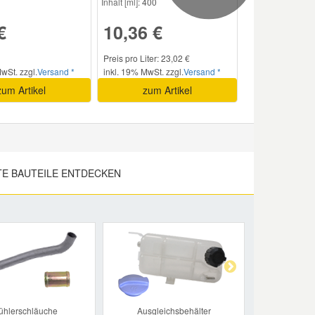
Inhalt [ml]:
400
€
10,36 €
Preis pro Liter: 23,02 €
wSt. zzgl.
Versand *
inkl. 19% MwSt. zzgl.
Versand *
zum Artikel
zum Artikel
E BAUTEILE ENTDECKEN
Next
ühlerschläuche
Ausgleichsbehälter