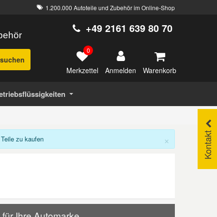
1.200.000 Autoteile und Zubehör im Online-Shop
+49 2161 639 80 70
ubehör
0
suchen
Merkzettel
Warenkorb
Anmelden
etriebsflüssigkeiten
Kontakt
×
Teile zu kaufen
 für Ihre Automarke