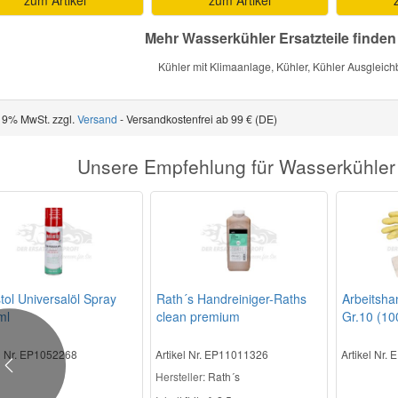
Mehr Wasserkühler Ersatzteile finden
Kühler mit Klimaanlage, Kühler, Kühler Ausgleichb
 19% MwSt. zzgl.
Versand
- Versandkostenfrei ab 99 € (DE)
Unsere Empfehlung für Wasserkühler (
stol Universalöl Spray
Rath´s Handreiniger-Raths
Arbeitsha
ml
clean premium
Gr.10 (100
el Nr. EP1052268
Artikel Nr. EP11011326
Artikel Nr.
Previous
Hersteller
: Rath´s