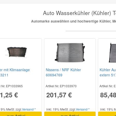
Auto Wasserkühler (Kühler) To
Automarke auswählen und hochwertige Kühler, Mo
er mit Klimaanlage
Nissens / NRF Kühler
Kühler Au
53211
60694769
extern 5
el Nr. EP1033965
Artikel Nr. EP1033970
Artikel Nr.
1,25 €
201,57 €
85,48
 19% MwSt. zzgl.
Versand *
inkl. 19% MwSt. zzgl.
Versand *
inkl. 19% M
zum Artikel
zum Artikel