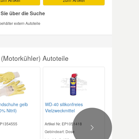
 Sie über die Suche
ehälter extern Autoteile
Motorkühler) Autoteile
ndschuhe gelb
WD-40 silikonfreies
% Nitril)
Vielzweckmittel
 EP1354555
Artikel Nr. EP1051418
Next
Gebindeart:
Dose