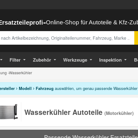
-
Ersatzteileprofi
Online-Shop für Autoteile & Kfz-Z
abe
Filter
Zubehör
Werkzeuge
Inspektion
B
lung
›
Wasserkühler
ersteller
Modell
Fahrzeug
auswählen, um genau passende Wasserkühler 
Wasserkühler Autoteile
(Motorkühler)
Passende Wasserkühler Ersatzteile