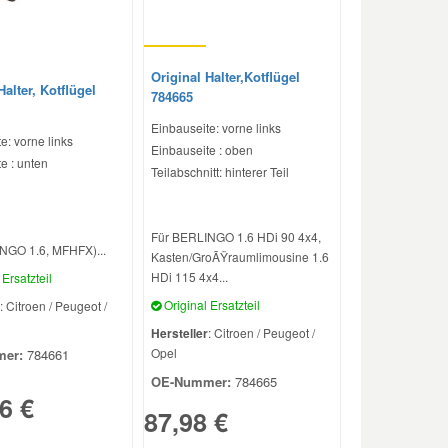
Original Halter,Kotflügel
Halter, Kotflügel
784665
Einbauseite: vorne links
e: vorne links
Einbauseite : oben
e : unten
Teilabschnitt: hinterer Teil
Für BERLINGO 1.6 HDi 90 4x4,
NGO 1.6, MFHFX)...
Kasten/GroÃŸraumlimousine 1.6
HDi 115 4x4...
Ersatzteil
Original Ersatzteil
: Citroen / Peugeot /
Hersteller
: Citroen / Peugeot /
Opel
er:
784661
OE-Nummer:
784665
6 €
87,98 €