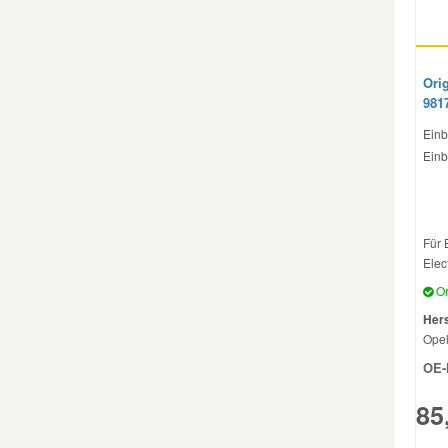
Smart Ersatzteile
Orig
981
Suzuki Ersatzteile
Einb
Einb
Toyota Ersatzteile
Vauxhall Ersatzteile
Für
Elect
Volvo Ersatzteile
Or
Hers
Ope
OE-
85