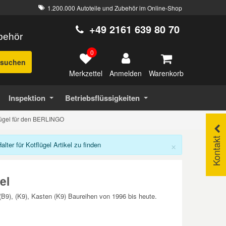
1.200.000 Autoteile und Zubehör im Online-Shop
+49 2161 639 80 70
ubehör
0
suchen
Merkzettel
Warenkorb
Anmelden
Inspektion
Betriebsflüssigkeiten
flügel für den BERLINGO
Kontakt
×
er für Kotflügel Artikel zu finden
el
(B9), (K9), Kasten (K9) Baureihen von 1996 bis heute.