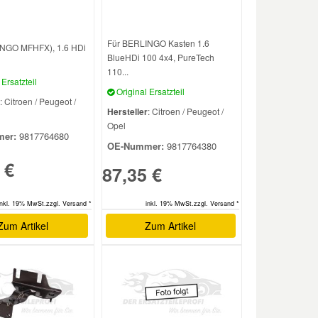
Für BERLINGO Kasten 1.6
NGO MFHFX), 1.6 HDi
BlueHDi 100 4x4, PureTech
110...
Ersatzteil
Original Ersatzteil
: Citroen / Peugeot /
Hersteller
: Citroen / Peugeot /
Opel
er:
9817764680
OE-Nummer:
9817764380
 €
87,35 €
inkl. 19% MwSt.zzgl. Versand *
inkl. 19% MwSt.zzgl. Versand *
Zum Artikel
Zum Artikel