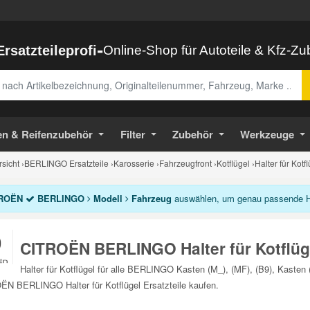
-
Ersatzteileprofi
Online-Shop für Autoteile & Kfz-Z
abe
en & Reifenzubehör
Filter
Zubehör
Werkzeuge
sicht
›
BERLINGO Ersatzteile
›
Karosserie
›
Fahrzeugfront
›
Kotflügel
›
Halter für Kot
ROËN
BERLINGO
Modell
Fahrzeug
auswählen, um genau passende Halt
CITROËN BERLINGO Halter für Kotflüg
Halter für Kotflügel für alle BERLINGO Kasten (M_), (MF), (B9), Kasten 
N BERLINGO Halter für Kotflügel Ersatzteile kaufen.