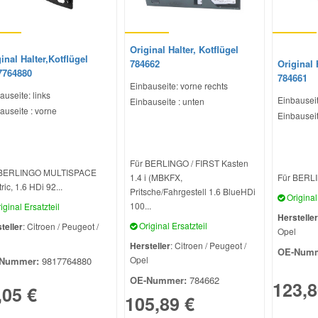
Original Halter, Kotflügel
inal Halter,Kotflügel
784662
Original 
7764880
784661
Einbauseite: vorne rechts
auseite: links
Einbauseit
Einbauseite : unten
auseite : vorne
Einbauseit
Für BERLINGO / FIRST Kasten
 BERLINGO MULTISPACE
1.4 i (MBKFX,
Für BERLI
ric, 1.6 HDi 92...
Pritsche/Fahrgestell 1.6 BlueHDi
Original 
100...
iginal Ersatzteil
Hersteller
Original Ersatzteil
teller
: Citroen / Peugeot /
Opel
l
Hersteller
: Citroen / Peugeot /
OE-Numm
Opel
Nummer:
9817764880
OE-Nummer:
784662
123,8
,05 €
105,89 €