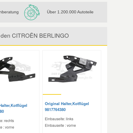
nberatung
Über 1.200.000 Autoteile
l für den CITROËN BERLINGO
Original Halter,Kotflügel
Halter,Kotflügel
9817764380
80
Einbauseite: links
e: rechts
Einbauseite : vorne
e : vorne