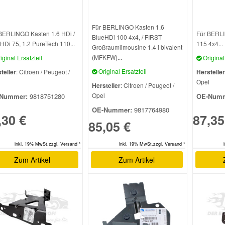
Für BERLINGO Kasten 1.6
BERLINGO Kasten 1.6 HDi /
Für BERLI
BlueHDi 100 4x4, / FIRST
HDi 75, 1.2 PureTech 110...
115 4x4...
Großraumlimousine 1.4 i bivalent
(MFKFW)...
iginal Ersatzteil
Original 
Original Ersatzteil
teller
: Citroen / Peugeot /
Hersteller
l
Opel
Hersteller
: Citroen / Peugeot /
Opel
Nummer:
9818751280
OE-Numm
OE-Nummer:
9817764980
,30 €
87,35
85,05 €
inkl. 19% MwSt.zzgl. Versand *
inkl. 19% MwSt.zzgl. Versand *
Zum Artikel
Zum Artikel