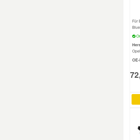
Mazda Ersatzteile
Für 
Blue
Mercedes Ersatzteile
Or
Hers
Mini Ersatzteile
Ope
OE-
Mitsubishi Ersatzteile
72
Nissan Ersatzteile
Porsche Ersatzteile
Seat Ersatzteile
Skoda Ersatzteile