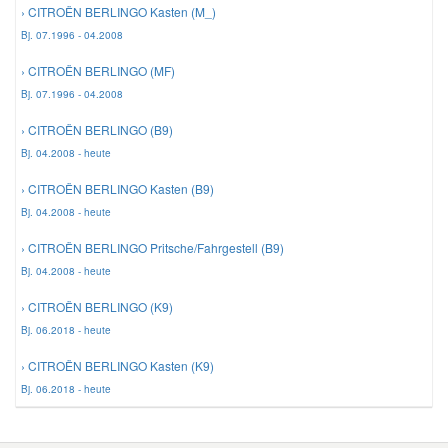
› CITROËN BERLINGO Kasten (M_)
Reparatur-Zubehör
Schlüsselgehäuse
Daewoo Ersatzteile
Bj. 07.1996 - 04.2008
Scheibenreinigung
› CITROËN BERLINGO (MF)
Karosserie Werkzeug
Werkstattbedarf
Daihatsu Ersatzteile
Bj. 07.1996 - 04.2008
Zündanlage und Glühanlage
› CITROËN BERLINGO (B9)
Winter-Autozubehör
Dodge Ersatzteile
Bj. 04.2008 - heute
› CITROËN BERLINGO Kasten (B9)
Honda Ersatzteile
Bj. 04.2008 - heute
› CITROËN BERLINGO Pritsche/Fahrgestell (B9)
Hyundai Ersatzteile
Bj. 04.2008 - heute
› CITROËN BERLINGO (K9)
Jeep Ersatzteile
Bj. 06.2018 - heute
› CITROËN BERLINGO Kasten (K9)
Kia Ersatzteile
Bj. 06.2018 - heute
Lancia Ersatzteile