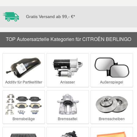
Mazda Ersatzteile
Gratis Versand ab 99,- €*
Mercedes Ersatzteile
TOP Autoersatzteile Kategorien für CITROËN BERLINGO
Mini Ersatzteile
Mitsubishi Ersatzteile
Additiv für Partikelfilter
Anlasser
Außenspiegel
Nissan Ersatzteile
Porsche Ersatzteile
Seat Ersatzteile
Bremsbeläge
Bremssattel
Bremsscheiben
Skoda Ersatzteile