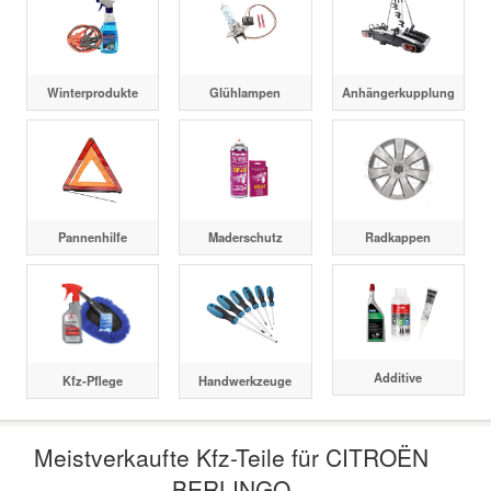
Winterprodukte
Glühlampen
Anhängerkupplung
Pannenhilfe
Maderschutz
Radkappen
Additive
Kfz-Pflege
Handwerkzeuge
Meistverkaufte Kfz-Teile für CITROËN
BERLINGO