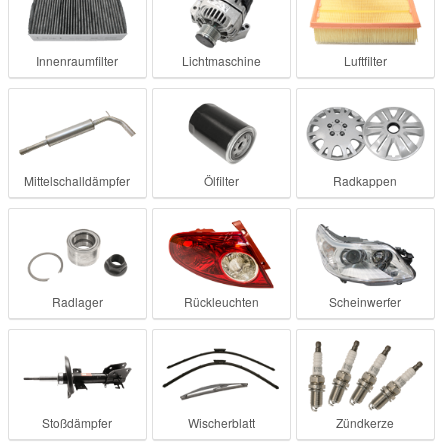
Smart Ersatzteile
Innenraumfilter
Lichtmaschine
Luftfilter
Suzuki Ersatzteile
Toyota Ersatzteile
Mittelschalldämpfer
Ölfilter
Radkappen
Vauxhall Ersatzteile
Volvo Ersatzteile
Radlager
Rückleuchten
Scheinwerfer
Stoßdämpfer
Wischerblatt
Zündkerze