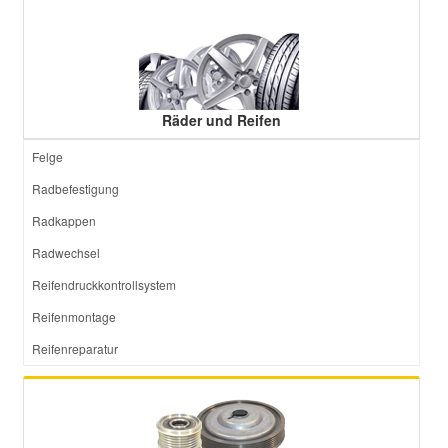
Räder und Reifen
Felge
Radbefestigung
Radkappen
Radwechsel
Reifendruckkontrollsystem
Reifenmontage
Reifenreparatur