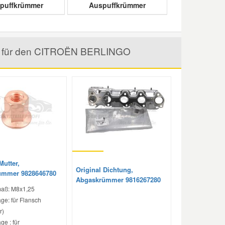
puffkrümmer
Auspuffkrümmer
el für den CITROËN BERLINGO
Mutter,
Original Dichtung,
ümmer 9828646780
Abgaskrümmer 9816267280
aß: M8x1,25
ge: für Flansch
r)
e : für