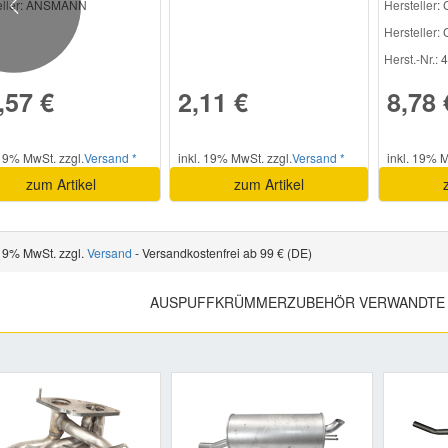
ller
: ANSMANN
Hersteller
:
Previous
Hersteller:
C
Herst.-Nr.:
4
,57 €
2,11 €
8,78 
 19% MwSt. zzgl.
Versand *
inkl. 19% MwSt. zzgl.
Versand *
inkl. 19% M
zum Artikel
zum Artikel
 19% MwSt. zzgl.
Versand
- Versandkostenfrei ab 99 € (DE)
AUSPUFFKRÜMMERZUBEHÖR VERWANDTE 
Previous