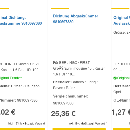
Dichtung Abgaskrümmer
inal Dichtung,
Original 
9810697380
askrümmer 9810697380
Auslass
Grösse: 8x
Für BERLINGO / FIRST
BERLINGO Kasten 1.6 VTi
Für BERLI
GroÃŸraumlimousine 1.4, Kasten
 Kasten 1.6 BlueHDi 100...
90, ...
1.6 HDi 110...
iginal Ersatzteil
Original 
Hersteller
: Corteco / Elring /
teller
: Citroen / Peugeot /
Hersteller
Payen / Reinz
l
Opel
Vergleichsnummer:
Nummer:
9810697380
OE-Numm
9810697380
,02 €
1,27 
25,36 €
inkl. 19% MwSt.zzgl. Versand *
inkl. 19% MwSt.zzgl. Versand *