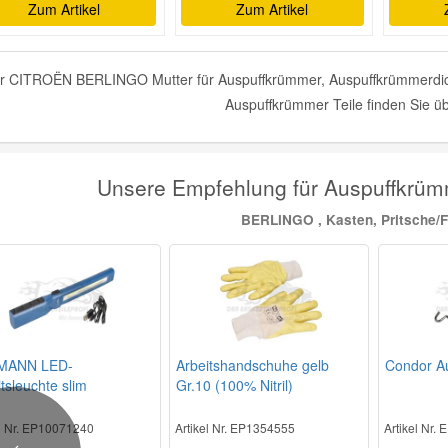
Zum Artikel
Zum Artikel
r CITROËN BERLINGO Mutter für Auspuffkrümmer, Auspuffkrümmerdich
Auspuffkrümmer Teile finden Sie ü
Unsere Empfehlung für Auspuffkr
BERLINGO , Kasten, Pritsche/F
MANN LED-
Arbeitshandschuhe gelb
Condor A
tsleuchte slim
Gr.10 (100% Nitril)
el Nr. EP10071240
Artikel Nr. EP1354555
Artikel Nr.