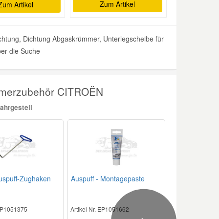
Zum Artikel
Zum Artikel
tung, Dichtung Abgaskrümmer, Unterlegscheibe für
ber die Suche
ümmerzubehör CITROËN
ahrgestell
uspuff-Zughaken
Auspuff - Montagepaste
 EP1051375
Artikel Nr. EP1051662