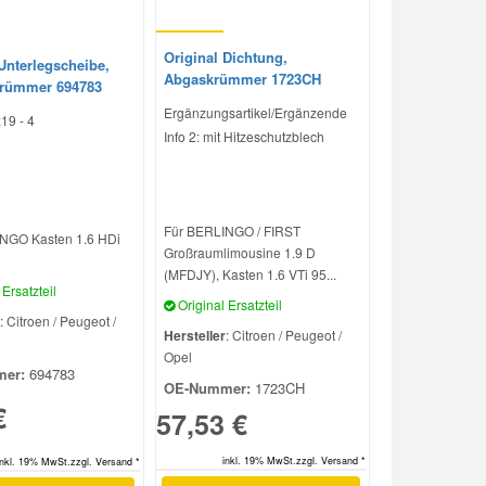
Original Dichtung,
Unterlegscheibe,
Abgaskrümmer 1723CH
krümmer 694783
Ergänzungsartikel/Ergänzende
19 - 4
Info 2: mit Hitzeschutzblech
Für BERLINGO / FIRST
NGO Kasten 1.6 HDi
Großraumlimousine 1.9 D
(MFDJY), Kasten 1.6 VTi 95...
Ersatzteil
Original Ersatzteil
: Citroen / Peugeot /
Hersteller
: Citroen / Peugeot /
Opel
er:
694783
OE-Nummer:
1723CH
€
57,53 €
inkl. 19% MwSt.zzgl. Versand *
inkl. 19% MwSt.zzgl. Versand *