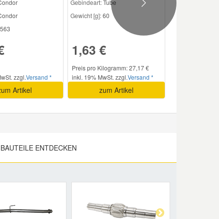
 Condor
Gebindeart:
Tube
Next
ondor
Gewicht [g]:
60
563
€
1,63 €
Preis pro Kilogramm: 27,17 €
wSt. zzgl.
Versand *
inkl. 19% MwSt. zzgl.
Versand *
zum Artikel
zum Artikel
BAUTEILE ENTDECKEN
Next