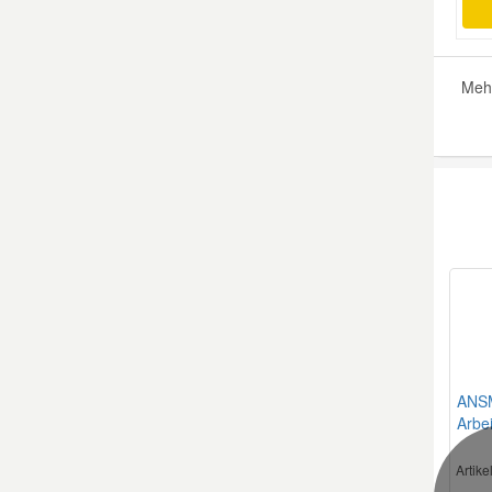
Meh
ANS
Arbei
Artik