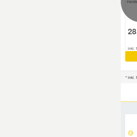
Herste
28
inkl.
* inkl.