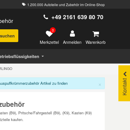
1.200.000 Autoteile und Zubehör im Online-Shop
+49 2161 639 80 70
ubehör
0
suchen
Merkzettel
Warenkorb
Anmelden
etriebsflüssigkeiten
ERLINGO
Kontakt
×
spuffkrümmerzubehör Artikel zu finden
zubehör
en (B9), Pritsche/Fahrgestell (B9), (K9), Kasten (K9)
teile kaufen.