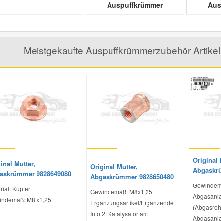
Auspuffkrümmer
Aus
Meistgekaufte Auspuffkrümmerzubehör Artik
Original 
inal Mutter,
Original Mutter,
Abgaskr
askrümmer 9828649080
Abgaskrümmer 9828650480
Gewindem
rial: Kupfer
Gewindemaß: M8x1,25
Abgasanla
indemaß: M8 x1,25
Ergänzungsartikel/Ergänzende
(Abgasroh
Info 2: Katalysator am
Abgasanlag