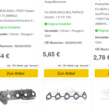
Auspuffkrümmer
Rußpartikel
Für BERLI
BERLINGO / FIRST Kasten
Für BERLINGO MULTISPACE
GroÃŸraum
D 70 (MBWJZ,
Electric, 1.6 VTi 120...
/ FIRST Ka
en/Großraumlimousine ë-...
(MB9HX...
Original Ersatzteil
iginal Ersatzteil
Original 
Hersteller
: Citroen / Peugeot /
teller
: Citroen / Peugeot /
Opel
Hersteller
l
Opel
OE-Nummer:
9828650480
Nummer:
9828649080
OE-Numm
5,65 €
54 €
2,78 
inkl. 19% MwSt.zzgl. Versand *
inkl. 19% MwSt.zzgl. Versand *
Zum Artikel
Zum Artikel