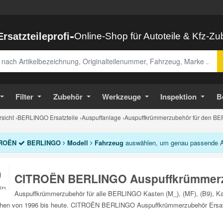
-
Ersatzteileprofi
Online-Shop für Autoteile & Kfz-Z
abe
Filter
Zubehör
Werkzeuge
Inspektion
B
sicht
›
BERLINGO Ersatzteile
›
Auspuffanlage
›
Auspuffkrümmerzubehör für den B
ROËN
BERLINGO
Modell
Fahrzeug
auswählen, um genau passende Au
CITROËN BERLINGO Auspuffkrümmer
Auspuffkrümmerzubehör für alle BERLINGO Kasten (M_), (MF), (B9), Kast
ihen von 1996 bis heute. CITROËN BERLINGO Auspuffkrümmerzubehör Ersatz