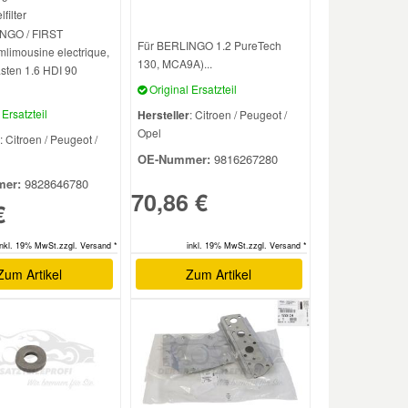
filter
NGO / FIRST
Für BERLINGO 1.2 PureTech
limousine electrique,
130, MCA9A)...
sten 1.6 HDI 90
Original Ersatzteil
Ersatzteil
Hersteller
: Citroen / Peugeot /
Opel
: Citroen / Peugeot /
OE-Nummer:
9816267280
er:
9828646780
70,86 €
€
inkl. 19% MwSt.zzgl. Versand *
inkl. 19% MwSt.zzgl. Versand *
Zum Artikel
Zum Artikel