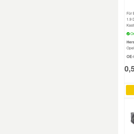
Für 
Smart Ersatzteile
1.9 
Kast
Suzuki Ersatzteile
Or
Hers
Ope
Toyota Ersatzteile
OE-
0,
Vauxhall Ersatzteile
Volvo Ersatzteile