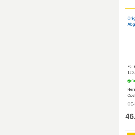
Orig
Abg
Für 
120,
Or
Hers
Ope
OE-
46