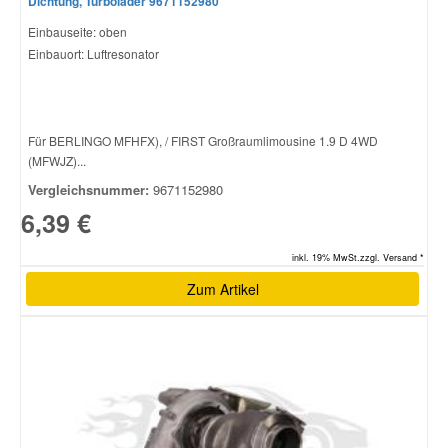
Dichtung, Turbolader 9671152980
Einbauseite: oben
Einbauort: Luftresonator
Für BERLINGO MFHFX), / FIRST Großraumlimousine 1.9 D 4WD
(MFWJZ)...
Vergleichsnummer:
9671152980
6,39 €
inkl. 19% MwSt.zzgl. Versand *
Zum Artikel