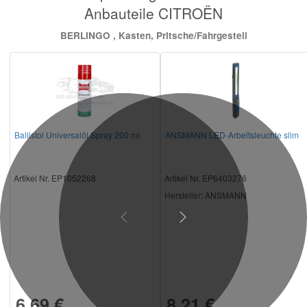
Anbauteile CITROËN
BERLINGO , Kasten, Pritsche/Fahrgestell
Ballistol Universalöl Spray 200 ml
ANSMANN LED-Arbeitsleuchte slim
Artikel Nr. EP1052268
Artikel Nr. EP6403276
Hersteller
: ANSMANN
Previous
Next
6,69 €
8,21 €