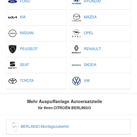
FORD
HYUNDAI
KIA
MAZDA
NISSAN
OPEL
PEUGEOT
RENAULT
SEAT
SKODA
TOYOTA
VW
Mehr Auspuffanlage Autoersatzteile
für Ihren CITROËN BERLINGO
BERLINGO Montagezubehör