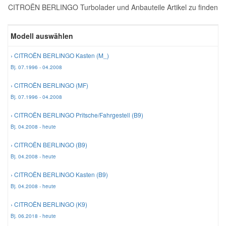
CITROËN BERLINGO Turbolader und Anbauteile Artikel zu finden
Reparatur-Zubehör
Schlüsselgehäuse
Daewoo Ersatzteile
Scheibenreinigung
Modell auswählen
Karosserie Werkzeug
Werkstattbedarf
Daihatsu Ersatzteile
Zündanlage und Glühanlage
› CITROËN BERLINGO Kasten (M_)
Bj. 07.1996 - 04.2008
Winter-Autozubehör
Dodge Ersatzteile
› CITROËN BERLINGO (MF)
Bj. 07.1996 - 04.2008
Honda Ersatzteile
› CITROËN BERLINGO Pritsche/Fahrgestell (B9)
Bj. 04.2008 - heute
Hyundai Ersatzteile
› CITROËN BERLINGO (B9)
Bj. 04.2008 - heute
Jeep Ersatzteile
› CITROËN BERLINGO Kasten (B9)
Bj. 04.2008 - heute
Kia Ersatzteile
› CITROËN BERLINGO (K9)
Bj. 06.2018 - heute
Lancia Ersatzteile