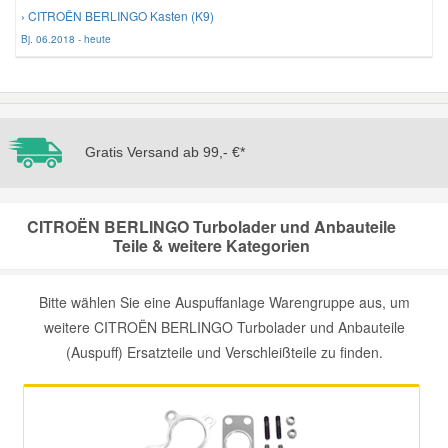
› CITROËN BERLINGO Kasten (K9)
Bj. 06.2018 - heute
Mazda Ersatzteile
Mercedes Ersatzteile
Gratis Versand ab 99,- €*
Mini Ersatzteile
Mitsubishi Ersatzteile
CITROËN BERLINGO Turbolader und Anbauteile
Teile & weitere Kategorien
Nissan Ersatzteile
Bitte wählen Sie eine Auspuffanlage Warengruppe aus, um
weitere CITROËN BERLINGO Turbolader und Anbauteile
Porsche Ersatzteile
(Auspuff) Ersatzteile und Verschleißteile zu finden.
Seat Ersatzteile
Skoda Ersatzteile