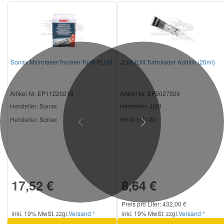
Sonax Microfaser-Trocken-Tuch PLUS
JLM JLM Turbolader Additiv (20ml)
Artikel Nr. EP11220219
Artikel Nr. EP5027929
Hersteller
: Sonax
Hersteller
: JLM
Hersteller:
Sonax
Inhalt [ml]:
20
Previous
Next
17,52 €
8,64 €
Preis pro Liter: 432,00 €
inkl. 19% MwSt. zzgl.
Versand *
inkl. 19% MwSt. zzgl.
Versand *