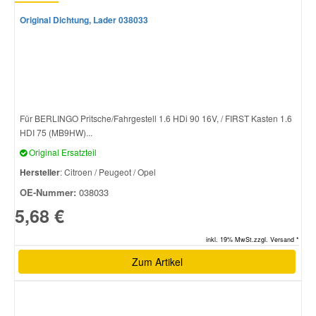
Original Dichtung, Lader 038033
Für BERLINGO Pritsche/Fahrgestell 1.6 HDi 90 16V, / FIRST Kasten 1.6
HDI 75 (MB9HW)...
Original Ersatzteil
Hersteller
: Citroen / Peugeot / Opel
OE-Nummer:
038033
5,68 €
inkl. 19% MwSt.zzgl. Versand *
Zum Artikel