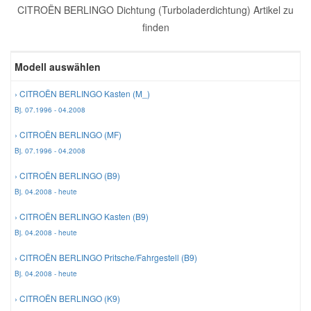
CITROËN BERLINGO Dichtung (Turboladerdichtung) Artikel zu
Reparatur-Zubehör
Schlüsselgehäuse
Daewoo Ersatzteile
finden
Scheibenreinigung
Karosserie Werkzeug
Werkstattbedarf
Daihatsu Ersatzteile
Modell auswählen
Zündanlage und Glühanlage
› CITROËN BERLINGO Kasten (M_)
Winter-Autozubehör
Dodge Ersatzteile
Bj. 07.1996 - 04.2008
› CITROËN BERLINGO (MF)
Honda Ersatzteile
Bj. 07.1996 - 04.2008
› CITROËN BERLINGO (B9)
Hyundai Ersatzteile
Bj. 04.2008 - heute
› CITROËN BERLINGO Kasten (B9)
Jeep Ersatzteile
Bj. 04.2008 - heute
› CITROËN BERLINGO Pritsche/Fahrgestell (B9)
Kia Ersatzteile
Bj. 04.2008 - heute
› CITROËN BERLINGO (K9)
Lancia Ersatzteile