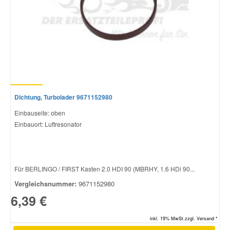
Smart Ersatzteile
Suzuki Ersatzteile
Toyota Ersatzteile
Dichtung, Turbolader 9671152980
Einbauseite: oben
Vauxhall Ersatzteile
Einbauort: Luftresonator
Volvo Ersatzteile
Für BERLINGO / FIRST Kasten 2.0 HDI 90 (MBRHY, 1.6 HDi 90...
Vergleichsnummer:
9671152980
6,39 €
inkl. 19% MwSt.zzgl. Versand *