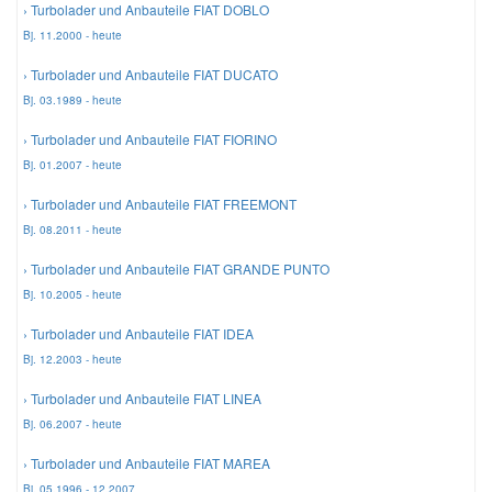
› Turbolader und Anbauteile FIAT DOBLO
Bj. 11.2000 - heute
Mazda Ersatzteile
› Turbolader und Anbauteile FIAT DUCATO
Bj. 03.1989 - heute
Mercedes Ersatzteile
› Turbolader und Anbauteile FIAT FIORINO
Bj. 01.2007 - heute
Mini Ersatzteile
› Turbolader und Anbauteile FIAT FREEMONT
Bj. 08.2011 - heute
Mitsubishi Ersatzteile
› Turbolader und Anbauteile FIAT GRANDE PUNTO
Bj. 10.2005 - heute
Nissan Ersatzteile
› Turbolader und Anbauteile FIAT IDEA
Porsche Ersatzteile
Bj. 12.2003 - heute
› Turbolader und Anbauteile FIAT LINEA
Seat Ersatzteile
Bj. 06.2007 - heute
› Turbolader und Anbauteile FIAT MAREA
Skoda Ersatzteile
Bj. 05.1996 - 12.2007