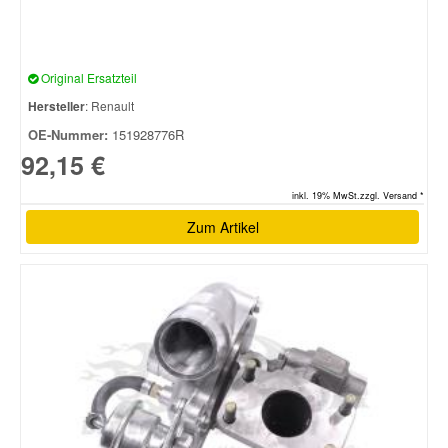
Original Ersatzteil
Hersteller
: Renault
OE-Nummer:
151928776R
92,15 €
inkl. 19% MwSt.zzgl. Versand *
Zum Artikel