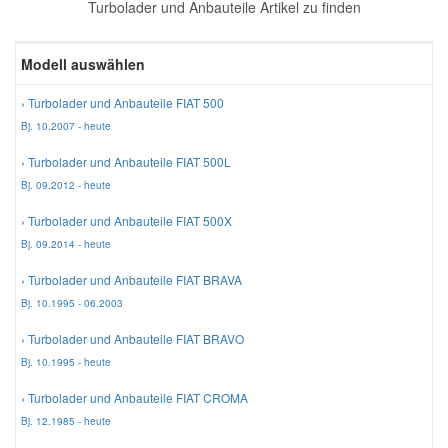
Turbolader und Anbauteile Artikel zu finden
Reparatur-Zubehör
Schlüsselgehäuse
Daewoo Ersatzteile
Scheibenreinigung
Modell auswählen
Karosserie Werkzeug
Werkstattbedarf
Daihatsu Ersatzteile
Zündanlage und Glühanlage
› Turbolader und Anbauteile FIAT 500
Bj. 10.2007 - heute
Winter-Autozubehör
Dodge Ersatzteile
› Turbolader und Anbauteile FIAT 500L
Bj. 09.2012 - heute
Honda Ersatzteile
› Turbolader und Anbauteile FIAT 500X
Bj. 09.2014 - heute
Hyundai Ersatzteile
› Turbolader und Anbauteile FIAT BRAVA
Bj. 10.1995 - 06.2003
Jeep Ersatzteile
› Turbolader und Anbauteile FIAT BRAVO
Bj. 10.1995 - heute
Kia Ersatzteile
› Turbolader und Anbauteile FIAT CROMA
Bj. 12.1985 - heute
Lancia Ersatzteile