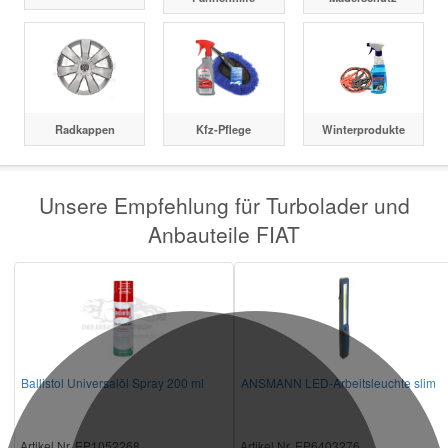
Radkappen
Kfz-Pflege
Winterprodukte
Unsere Empfehlung für Turbolader und
Anbauteile FIAT
Ballistol Universalöl Spray 200 ml
ANSMANN LED-Arbeitsleuchte slim
Artikel Nr. EP1052268
Artikel Nr. EP6403276