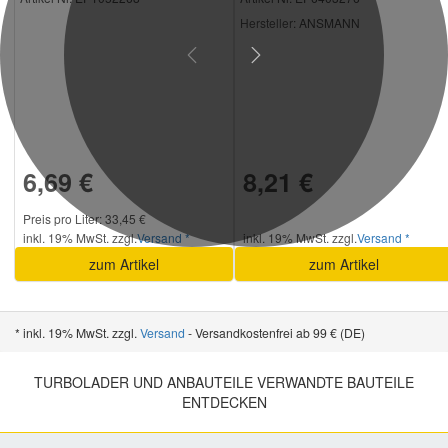
Hersteller
: ANSMANN
Previous
Next
6,69 €
8,21 €
Preis pro Liter: 33,45 €
inkl. 19% MwSt. zzgl.
Versand *
inkl. 19% MwSt. zzgl.
Versand *
zum Artikel
zum Artikel
* inkl. 19% MwSt. zzgl.
Versand
- Versandkostenfrei ab 99 € (DE)
TURBOLADER UND ANBAUTEILE VERWANDTE BAUTEILE
ENTDECKEN