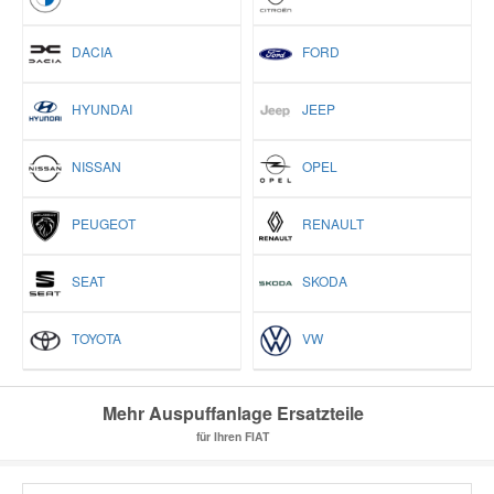
DACIA
FORD
HYUNDAI
JEEP
NISSAN
OPEL
PEUGEOT
RENAULT
SEAT
SKODA
TOYOTA
VW
Mehr Auspuffanlage Ersatzteile
für Ihren FIAT