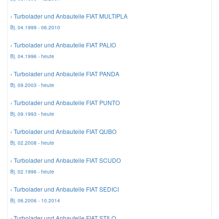
› Turbolader und Anbauteile FIAT MULTIPLA
Smart Ersatzteile
Bj. 04.1999 - 06.2010
› Turbolader und Anbauteile FIAT PALIO
Suzuki Ersatzteile
Bj. 04.1996 - heute
› Turbolader und Anbauteile FIAT PANDA
Toyota Ersatzteile
Bj. 09.2003 - heute
› Turbolader und Anbauteile FIAT PUNTO
Vauxhall Ersatzteile
Bj. 09.1993 - heute
› Turbolader und Anbauteile FIAT QUBO
Volvo Ersatzteile
Bj. 02.2008 - heute
› Turbolader und Anbauteile FIAT SCUDO
Bj. 02.1996 - heute
› Turbolader und Anbauteile FIAT SEDICI
Bj. 06.2006 - 10.2014
› Turbolader und Anbauteile FIAT STILO