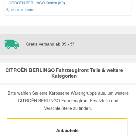
› CITROËN BERLINGO Kasten (K9)
Bj. 06.2018 - heute
Mazda Ersatzteile
Mercedes Ersatzteile
Gratis Versand ab 99,- €*
Mini Ersatzteile
Mitsubishi Ersatzteile
CITROËN BERLINGO Fahrzeugfront Teile & weitere
Kategorien
Nissan Ersatzteile
Bitte wählen Sie eine Karosserie Warengruppe aus, um weitere
Porsche Ersatzteile
CITROËN BERLINGO Fahrzeugfront Ersatzteile und
Verschleißteile zu finden.
Seat Ersatzteile
Anbauteile
Skoda Ersatzteile