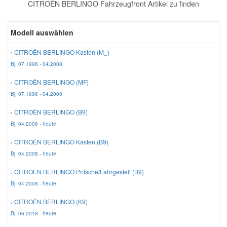
CITROËN BERLINGO Fahrzeugfront Artikel zu finden
Reparatur-Zubehör
Schlüsselgehäuse
Daewoo Ersatzteile
Scheibenreinigung
Modell auswählen
Karosserie Werkzeug
Werkstattbedarf
Daihatsu Ersatzteile
Zündanlage und Glühanlage
› CITROËN BERLINGO Kasten (M_)
Bj. 07.1996 - 04.2008
Winter-Autozubehör
Dodge Ersatzteile
› CITROËN BERLINGO (MF)
Bj. 07.1996 - 04.2008
Honda Ersatzteile
› CITROËN BERLINGO (B9)
Bj. 04.2008 - heute
Hyundai Ersatzteile
› CITROËN BERLINGO Kasten (B9)
Bj. 04.2008 - heute
Jeep Ersatzteile
› CITROËN BERLINGO Pritsche/Fahrgestell (B9)
Bj. 04.2008 - heute
Kia Ersatzteile
› CITROËN BERLINGO (K9)
Bj. 06.2018 - heute
Lancia Ersatzteile