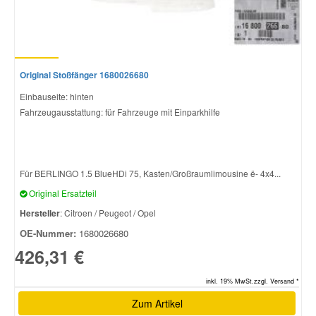
Original Stoßfänger 1680026680
Einbauseite: hinten
Fahrzeugausstattung: für Fahrzeuge mit Einparkhilfe
Für BERLINGO 1.5 BlueHDi 75, Kasten/Großraumlimousine ë- 4x4...
Original Ersatzteil
Hersteller
: Citroen / Peugeot / Opel
OE-Nummer:
1680026680
426,31 €
inkl. 19% MwSt.zzgl. Versand *
Zum Artikel