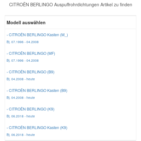
CITROËN BERLINGO Auspuffrohrdichtungen Artikel zu finden
Reparatur-Zubehör
Schlüsselgehäuse
Daewoo Ersatzteile
Scheibenreinigung
Modell auswählen
Karosserie Werkzeug
Werkstattbedarf
Daihatsu Ersatzteile
Zündanlage und Glühanlage
› CITROËN BERLINGO Kasten (M_)
Bj. 07.1996 - 04.2008
Winter-Autozubehör
Dodge Ersatzteile
› CITROËN BERLINGO (MF)
Bj. 07.1996 - 04.2008
Honda Ersatzteile
› CITROËN BERLINGO (B9)
Bj. 04.2008 - heute
Hyundai Ersatzteile
› CITROËN BERLINGO Kasten (B9)
Bj. 04.2008 - heute
Jeep Ersatzteile
› CITROËN BERLINGO (K9)
Bj. 06.2018 - heute
Kia Ersatzteile
› CITROËN BERLINGO Kasten (K9)
Bj. 06.2018 - heute
Lancia Ersatzteile