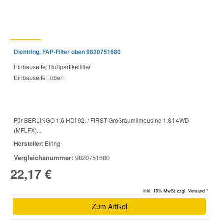
Smart Ersatzteile
Dichtring, FAP-Filter oben 9820751680
Suzuki Ersatzteile
Einbauseite: Rußpartikelfilter
Einbauseite : oben
Toyota Ersatzteile
Vauxhall Ersatzteile
Für BERLINGO 1.6 HDi 92, / FIRST Großraumlimousine 1.8 i 4WD
(MFLFX)...
Volvo Ersatzteile
Hersteller
: Elring
Vergleichsnummer:
9820751680
22,17 €
inkl. 19% MwSt.zzgl. Versand *
Zum Artikel