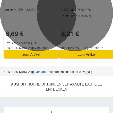
Artikel Nr. EP1052268
Artikel Nr. EP6403276
Previous
Next
Hersteller
: ANSMANN
6,69 €
8,21 €
Preis pro Liter: 33,45 €
inkl. 19% MwSt. zzgl.
Versand *
inkl. 19% MwSt. zzgl.
Versand *
zum Artikel
zum Artikel
* inkl. 19% MwSt. zzgl.
Versand
- Versandkostenfrei ab 99 € (DE)
AUSPUFFROHRDICHTUNGEN VERWANDTE BAUTEILE
ENTDECKEN
Previous
Nex