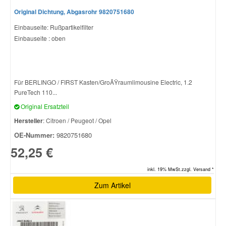
Original Dichtung, Abgasrohr 9820751680
Einbauseite: Rußpartikelfilter
Einbauseite : oben
Für BERLINGO / FIRST Kasten/GroÃŸraumlimousine Electric, 1.2
PureTech 110...
Original Ersatzteil
Hersteller
: Citroen / Peugeot / Opel
OE-Nummer:
9820751680
52,25 €
inkl. 19% MwSt.zzgl. Versand *
Zum Artikel