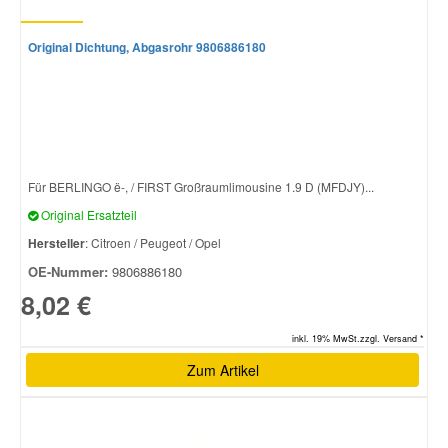
Original Dichtung, Abgasrohr 9806886180
Für BERLINGO ë-, / FIRST Großraumlimousine 1.9 D (MFDJY)...
Original Ersatzteil
Hersteller
: Citroen / Peugeot / Opel
OE-Nummer:
9806886180
8,02 €
inkl. 19% MwSt.zzgl. Versand *
Zum Artikel