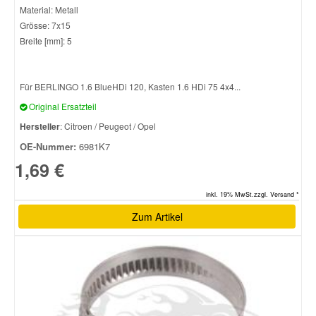
Material: Metall
Grösse: 7x15
Breite [mm]: 5
Für BERLINGO 1.6 BlueHDi 120, Kasten 1.6 HDi 75 4x4...
Original Ersatzteil
Hersteller
: Citroen / Peugeot / Opel
OE-Nummer:
6981K7
1,69 €
inkl. 19% MwSt.zzgl. Versand *
Zum Artikel