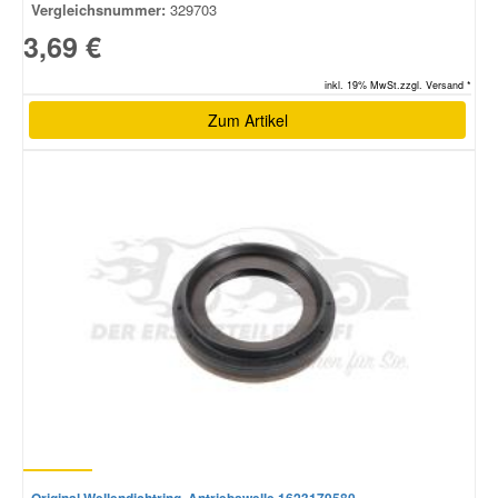
Vergleichsnummer:
329703
3,69 €
inkl. 19% MwSt.zzgl. Versand *
Zum Artikel
Original Wellendichtring, Antriebswelle 1623179580