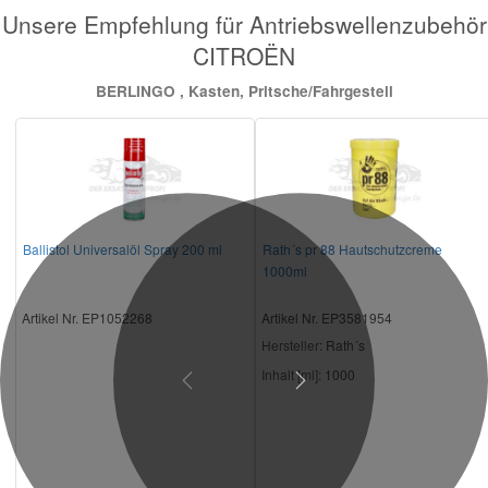
Unsere Empfehlung für Antriebswellenzubehör
CITROËN
BERLINGO , Kasten, Pritsche/Fahrgestell
Ballistol Universalöl Spray 200 ml
Rath´s pr 88 Hautschutzcreme
1000ml
Artikel Nr. EP1052268
Artikel Nr. EP3581954
Hersteller
: Rath´s
Inhalt [ml]:
1000
Previous
Next