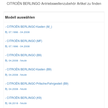
CITROËN BERLINGO Antriebswellenzubehör Artikel zu finden
Reparatur-Zubehör
Schlüsselgehäuse
Daewoo Ersatzteile
Scheibenreinigung
Modell auswählen
Karosserie Werkzeug
Werkstattbedarf
Daihatsu Ersatzteile
Zündanlage und Glühanlage
› CITROËN BERLINGO Kasten (M_)
Bj. 07.1996 - 04.2008
Winter-Autozubehör
Dodge Ersatzteile
› CITROËN BERLINGO (MF)
Bj. 07.1996 - 04.2008
Honda Ersatzteile
› CITROËN BERLINGO (B9)
Bj. 04.2008 - heute
Hyundai Ersatzteile
› CITROËN BERLINGO Kasten (B9)
Bj. 04.2008 - heute
Jeep Ersatzteile
› CITROËN BERLINGO Pritsche/Fahrgestell (B9)
Bj. 04.2008 - heute
Kia Ersatzteile
› CITROËN BERLINGO (K9)
Bj. 06.2018 - heute
Lancia Ersatzteile