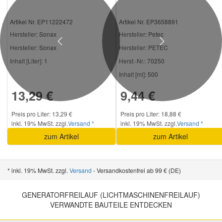
Artikel Nr. EP11222472
Artikel Nr. EP3658891
Hersteller
: Sonax
Hersteller
: Petec
Previous
Next
Hersteller:
Sonax
Hersteller:
PETEC
Inhalt [Liter]:
1
Herst.-Nr.:
70250
Inhalt [ml]:
500
13,29 €
9,44 €
Preis pro Liter: 13,29 €
Preis pro Liter: 18,88 €
inkl. 19% MwSt. zzgl.
Versand *
inkl. 19% MwSt. zzgl.
Versand *
zum Artikel
zum Artikel
* inkl. 19% MwSt. zzgl.
Versand
- Versandkostenfrei ab 99 € (DE)
GENERATORFREILAUF (LICHTMASCHINENFREILAUF)
VERWANDTE BAUTEILE ENTDECKEN