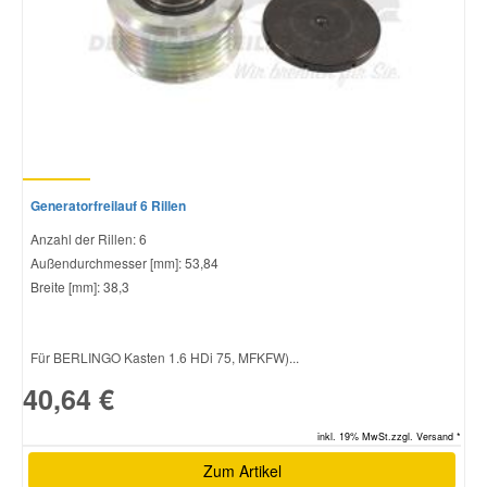
Smart Ersatzteile
Suzuki Ersatzteile
Toyota Ersatzteile
Generatorfreilauf 6 Rillen
Anzahl der Rillen: 6
Vauxhall Ersatzteile
Außendurchmesser [mm]: 53,84
Breite [mm]: 38,3
Volvo Ersatzteile
Für BERLINGO Kasten 1.6 HDi 75, MFKFW)...
40,64 €
inkl. 19% MwSt.zzgl. Versand *
Zum Artikel