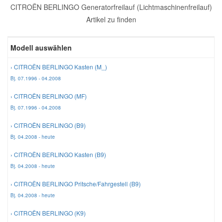
CITROËN BERLINGO Generatorfreilauf (Lichtmaschinenfreilauf)
Reparatur-Zubehör
Schlüsselgehäuse
Daewoo Ersatzteile
Artikel zu finden
Scheibenreinigung
Karosserie Werkzeug
Werkstattbedarf
Daihatsu Ersatzteile
Modell auswählen
Zündanlage und Glühanlage
› CITROËN BERLINGO Kasten (M_)
Winter-Autozubehör
Dodge Ersatzteile
Bj. 07.1996 - 04.2008
› CITROËN BERLINGO (MF)
Honda Ersatzteile
Bj. 07.1996 - 04.2008
› CITROËN BERLINGO (B9)
Hyundai Ersatzteile
Bj. 04.2008 - heute
› CITROËN BERLINGO Kasten (B9)
Jeep Ersatzteile
Bj. 04.2008 - heute
› CITROËN BERLINGO Pritsche/Fahrgestell (B9)
Kia Ersatzteile
Bj. 04.2008 - heute
› CITROËN BERLINGO (K9)
Lancia Ersatzteile