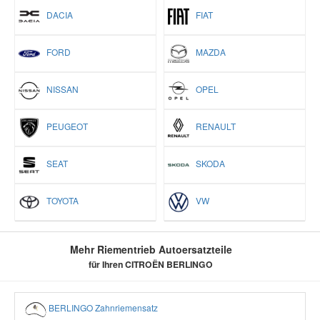
DACIA
FIAT
FORD
MAZDA
NISSAN
OPEL
PEUGEOT
RENAULT
SEAT
SKODA
TOYOTA
VW
Mehr Riementrieb Autoersatzteile
für Ihren CITROËN BERLINGO
BERLINGO Zahnriemensatz