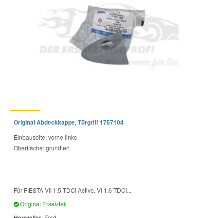
Mazda Ersatzteile
Mercedes Ersatzteile
Mini Ersatzteile
Mitsubishi Ersatzteile
Original Abdeckkappe, Türgriff 1757104
Nissan Ersatzteile
Einbauseite: vorne links
Oberfläche: grundiert
Porsche Ersatzteile
Seat Ersatzteile
Für FIESTA VII 1.5 TDCi Active, VI 1.6 TDCi...
Original Ersatzteil
Skoda Ersatzteile
Hersteller
: Ford