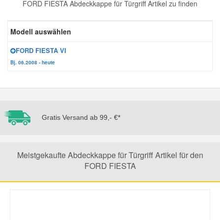
FORD FIESTA Abdeckkappe für Türgriff Artikel zu finden
Reparatur-Zubehör
Schlüsselgehäuse
Daewoo Ersatzteile
Scheibenreinigung
Modell auswählen
Karosserie Werkzeug
Werkstattbedarf
Daihatsu Ersatzteile
Zündanlage und Glühanlage
FORD FIESTA VI
Bj. 06.2008 - heute
Winter-Autozubehör
Dodge Ersatzteile
Honda Ersatzteile
Gratis Versand ab 99,- €*
Hyundai Ersatzteile
Meistgekaufte Abdeckkappe für Türgriff Artikel für den
Jeep Ersatzteile
FORD FIESTA
Kia Ersatzteile
Lancia Ersatzteile