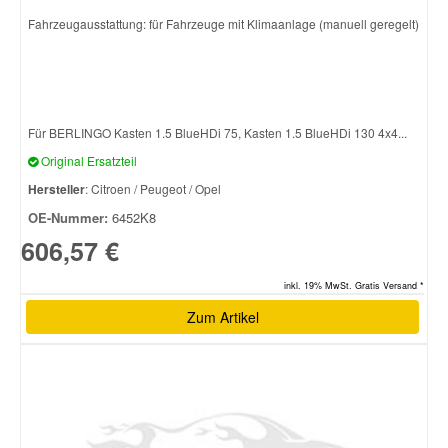
Fahrzeugausstattung: für Fahrzeuge mit Klimaanlage (manuell geregelt)
Smart Ersatzteile
Suzuki Ersatzteile
Für BERLINGO Kasten 1.5 BlueHDi 75, Kasten 1.5 BlueHDi 130 4x4...
Original Ersatzteil
Toyota Ersatzteile
Hersteller
: Citroen / Peugeot / Opel
OE-Nummer:
6452K8
Vauxhall Ersatzteile
606,57 €
Volvo Ersatzteile
inkl. 19% MwSt. Gratis Versand *
Zum Artikel