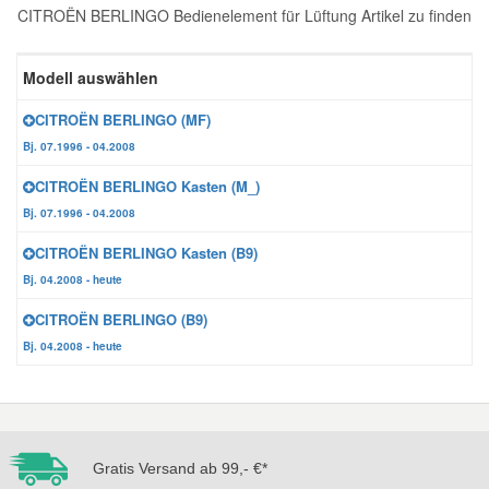
CITROËN BERLINGO Bedienelement für Lüftung Artikel zu finden
Reparatur-Zubehör
Schlüsselgehäuse
Daewoo Ersatzteile
Scheibenreinigung
Modell auswählen
Karosserie Werkzeug
Werkstattbedarf
Daihatsu Ersatzteile
Zündanlage und Glühanlage
CITROËN BERLINGO (MF)
Bj. 07.1996 - 04.2008
Winter-Autozubehör
Dodge Ersatzteile
CITROËN BERLINGO Kasten (M_)
Bj. 07.1996 - 04.2008
Honda Ersatzteile
CITROËN BERLINGO Kasten (B9)
Bj. 04.2008 - heute
Hyundai Ersatzteile
CITROËN BERLINGO (B9)
Bj. 04.2008 - heute
Jeep Ersatzteile
Kia Ersatzteile
Gratis Versand ab 99,- €*
Lancia Ersatzteile