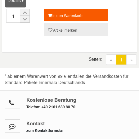
Details
in den Warenkorb
Smart Ersatzteile
Artikel merken
Suzuki Ersatzteile
Toyota Ersatzteile
Seiten:
(current
«
1
»
Vauxhall Ersatzteile
* ab einem Warenwert von 99 € entfallen die Versandkosten für
Standard Pakete innerhalb Deutschlands
Volvo Ersatzteile
Kostenlose Beratung
Telefon:
+49 2161 639 80 70
Kontakt
zum Kontaktformular