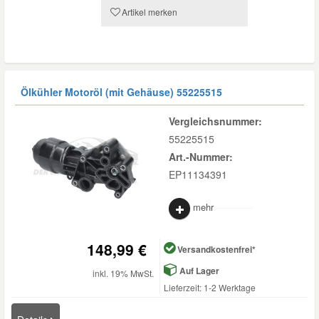
Artikel merken
Mazda Ersatzteile
Mercedes Ersatzteile
Ölkühler Motoröl (mit Gehäuse)
55225515
Mini Ersatzteile
Vergleichsnummer:
55225515
Mitsubishi Ersatzteile
Art.-Nummer:
EP11134391
Nissan Ersatzteile
mehr
Porsche Ersatzteile
148,99 €
Versandkostenfrei*
Auf Lager
inkl. 19% MwSt.
Seat Ersatzteile
Lieferzeit: 1-2 Werktage
Skoda Ersatzteile