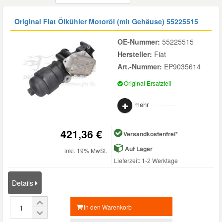
Reparatur-Zubehör
Schlüsselgehäuse
Daewoo Ersatzteile
Original Fiat Ölkühler Motoröl (mit Gehäuse)
55225515
Scheibenreinigung
OE-Nummer:
55225515
Karosserie Werkzeug
Werkstattbedarf
Daihatsu Ersatzteile
Zündanlage und Glühanlage
Hersteller:
Fiat
Art.-Nummer:
EP9035614
Winter-Autozubehör
Dodge Ersatzteile
Original Ersatzteil
Honda Ersatzteile
mehr
Hyundai Ersatzteile
421,36 €
Versandkostenfrei*
Auf Lager
inkl. 19% MwSt.
Jeep Ersatzteile
Lieferzeit: 1-2 Werktage
Details
Kia Ersatzteile
in den Warenkorb
Lancia Ersatzteile