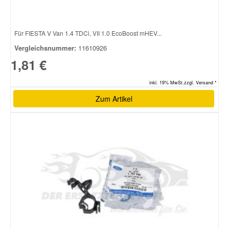
Smart Ersatzteile
Für FIESTA V Van 1.4 TDCi, VII 1.0 EcoBoost mHEV...
Vergleichsnummer:
11610926
Suzuki Ersatzteile
1,81 €
inkl. 19% MwSt.zzgl. Versand *
Toyota Ersatzteile
Zum Artikel
Vauxhall Ersatzteile
Volvo Ersatzteile