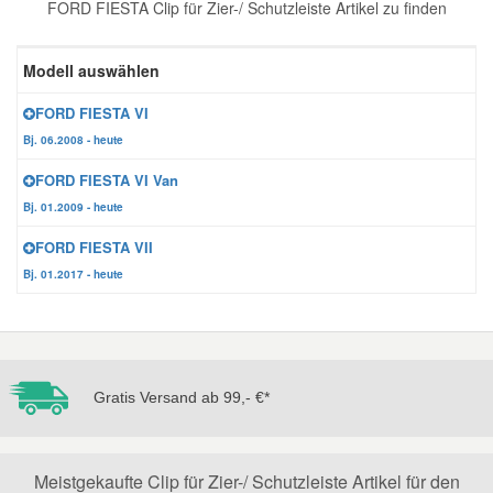
FORD FIESTA Clip für Zier-/ Schutzleiste Artikel zu finden
Reparatur-Zubehör
Schlüsselgehäuse
Daewoo Ersatzteile
Scheibenreinigung
Modell auswählen
Karosserie Werkzeug
Werkstattbedarf
Daihatsu Ersatzteile
Zündanlage und Glühanlage
FORD FIESTA VI
Bj. 06.2008 - heute
Winter-Autozubehör
Dodge Ersatzteile
FORD FIESTA VI Van
Bj. 01.2009 - heute
Honda Ersatzteile
FORD FIESTA VII
Bj. 01.2017 - heute
Hyundai Ersatzteile
Jeep Ersatzteile
Gratis Versand ab 99,- €*
Kia Ersatzteile
Lancia Ersatzteile
Meistgekaufte Clip für Zier-/ Schutzleiste Artikel für den