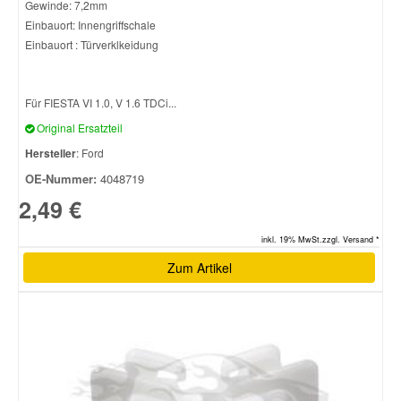
Gewinde: 7,2mm
Einbauort: Innengriffschale
Einbauort : Türverklkeidung
Für FIESTA VI 1.0, V 1.6 TDCi...
Original Ersatzteil
Hersteller
: Ford
OE-Nummer:
4048719
2,49 €
inkl. 19% MwSt.zzgl. Versand *
Zum Artikel