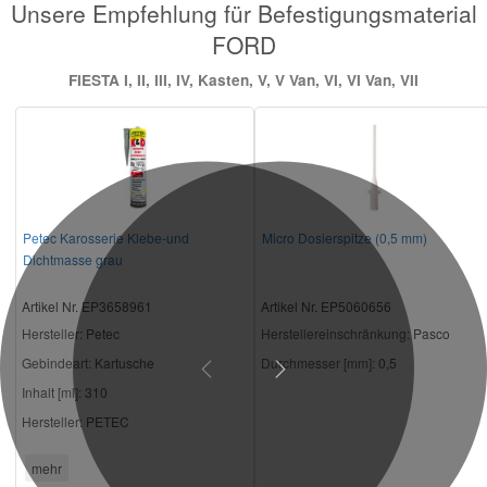
Unsere Empfehlung für Befestigungsmaterial
FORD
FIESTA I, II, III, IV, Kasten, V, V Van, VI, VI Van, VII
Petec Karosserie Klebe-und
Micro Dosierspitze (0,5 mm)
Dichtmasse grau
Artikel Nr. EP3658961
Artikel Nr. EP5060656
Hersteller
: Petec
Herstellereinschränkung:
Pasco
Gebindeart:
Kartusche
Durchmesser [mm]:
0,5
Previous
Next
Inhalt [ml]:
310
Hersteller:
PETEC
mehr