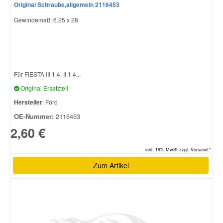
Original Schraube,allgemein 2116453
Gewindemaß: 6.25 x 28
Für FIESTA III 1.4, II 1.4...
Original Ersatzteil
Hersteller
: Ford
OE-Nummer:
2116453
2,60 €
inkl. 19% MwSt.zzgl. Versand *
Zum Artikel