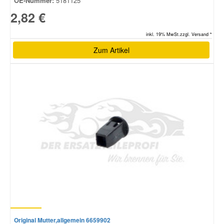
OE-Nummer:
5181125
2,82 €
inkl. 19% MwSt.zzgl. Versand *
Zum Artikel
Original Mutter,allgemein 6659902