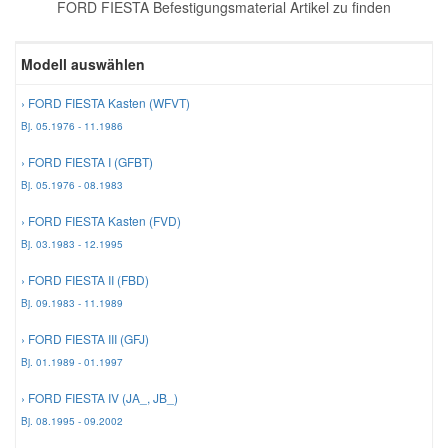
FORD FIESTA Befestigungsmaterial Artikel zu finden
Reparatur-Zubehör
Schlüsselgehäuse
Daewoo Ersatzteile
Scheibenreinigung
Modell auswählen
Karosserie Werkzeug
Werkstattbedarf
Daihatsu Ersatzteile
Zündanlage und Glühanlage
› FORD FIESTA Kasten (WFVT)
Bj. 05.1976 - 11.1986
Winter-Autozubehör
Dodge Ersatzteile
› FORD FIESTA I (GFBT)
Bj. 05.1976 - 08.1983
Honda Ersatzteile
› FORD FIESTA Kasten (FVD)
Bj. 03.1983 - 12.1995
Hyundai Ersatzteile
› FORD FIESTA II (FBD)
Bj. 09.1983 - 11.1989
Jeep Ersatzteile
› FORD FIESTA III (GFJ)
Bj. 01.1989 - 01.1997
Kia Ersatzteile
› FORD FIESTA IV (JA_, JB_)
Bj. 08.1995 - 09.2002
Lancia Ersatzteile