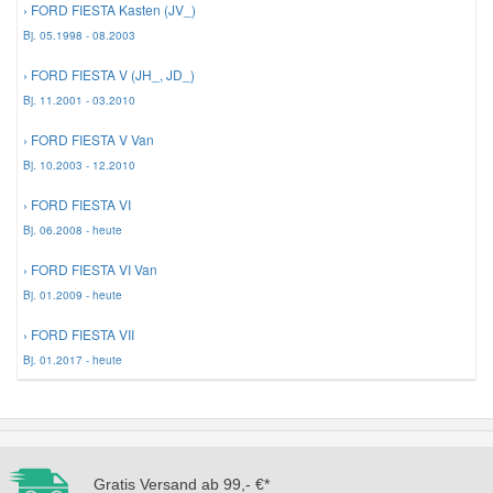
› FORD FIESTA Kasten (JV_)
Bj. 05.1998 - 08.2003
Mazda Ersatzteile
› FORD FIESTA V (JH_, JD_)
Bj. 11.2001 - 03.2010
Mercedes Ersatzteile
› FORD FIESTA V Van
Bj. 10.2003 - 12.2010
Mini Ersatzteile
› FORD FIESTA VI
Bj. 06.2008 - heute
Mitsubishi Ersatzteile
› FORD FIESTA VI Van
Bj. 01.2009 - heute
Nissan Ersatzteile
› FORD FIESTA VII
Porsche Ersatzteile
Bj. 01.2017 - heute
Seat Ersatzteile
Gratis Versand ab 99,- €*
Skoda Ersatzteile