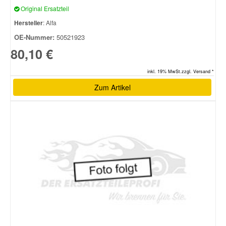
Original Ersatzteil
Hersteller
: Alfa
Smart Ersatzteile
OE-Nummer:
50521923
80,10 €
Suzuki Ersatzteile
inkl. 19% MwSt.zzgl. Versand *
Toyota Ersatzteile
Zum Artikel
Vauxhall Ersatzteile
Volvo Ersatzteile