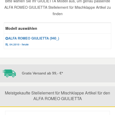
Bitte wählen Sie Ihr GIULIETTA Modell aus, um genau passende
ALFA ROMEO GIULIETTA Stellelement für Mischklappe Artikel zu
Reparatur-Zubehör
Schlüsselgehäuse
Daewoo Ersatzteile
Scheibenreinigung
finden
Karosserie Werkzeug
Werkstattbedarf
Daihatsu Ersatzteile
Zündanlage und Glühanlage
Modell auswählen
Winter-Autozubehör
ALFA ROMEO GIULIETTA (940_)
Dodge Ersatzteile
Bj. 04.2010 - heute
Honda Ersatzteile
Hyundai Ersatzteile
Gratis Versand ab 99,- €*
Jeep Ersatzteile
Meistgekaufte Stellelement für Mischklappe Artikel für den
Kia Ersatzteile
ALFA ROMEO GIULIETTA
Lancia Ersatzteile