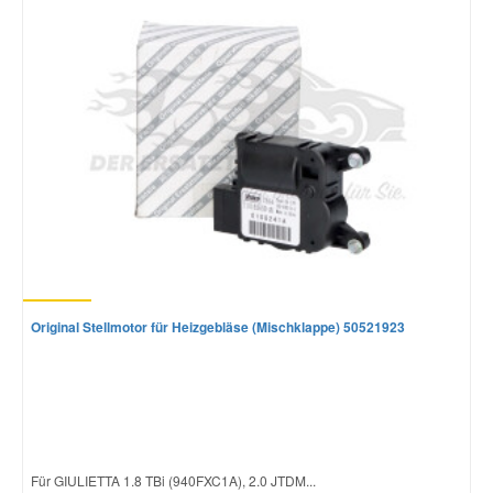
Mazda Ersatzteile
Mercedes Ersatzteile
Mini Ersatzteile
Mitsubishi Ersatzteile
Nissan Ersatzteile
Original Stellmotor für Heizgebläse (Mischklappe) 50521923
Porsche Ersatzteile
Seat Ersatzteile
Für GIULIETTA 1.8 TBi (940FXC1A), 2.0 JTDM...
Skoda Ersatzteile