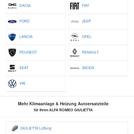
DACIA
FIAT
FORD
JEEP
LANCIA
OPEL
PEUGEOT
RENAULT
SEAT
SKODA
VW
Mehr Klimaanlage & Heizung Autoersatzteile
für Ihren ALFA ROMEO GIULIETTA
GIULIETTA Lüftung