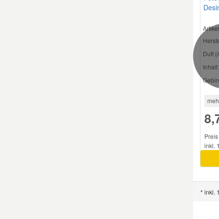
Desin
Artik
Herste
Duft (
Inhalt 
Gebin
meh
8,
Preis
inkl.
* inkl.