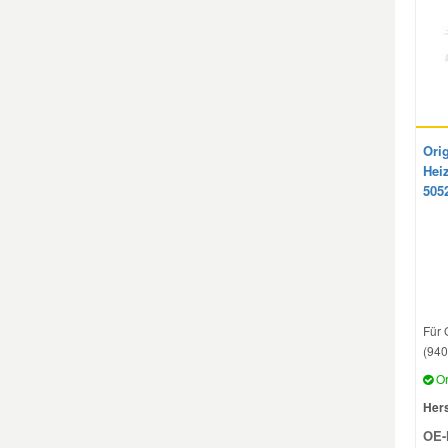
Mazda Ersatzteile
Mercedes Ersatzteile
Orig
Mini Ersatzteile
Hei
505
Mitsubishi Ersatzteile
Nissan Ersatzteile
Porsche Ersatzteile
Für 
(940
Or
Seat Ersatzteile
Hers
OE-
Skoda Ersatzteile