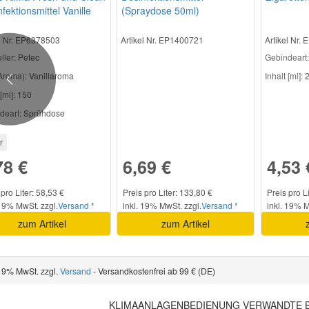
fektionsmittel Vanille
(Spraydose 50ml)
el Nr. EP6378503
Artikel Nr. EP1400721
Artikel Nr.
ller
: Petec
Gebindeart:
Aroma):
Vanillaroma
Inhalt [ml]:
2
Previous
[ml]:
150
deart:
Sprühdose
r
78 €
6,69 €
4,53 
 pro Liter: 58,53 €
Preis pro Liter: 133,80 €
Preis pro L
 19% MwSt. zzgl.
Versand *
inkl. 19% MwSt. zzgl.
Versand *
inkl. 19% M
zum Artikel
zum Artikel
 19% MwSt. zzgl.
Versand
- Versandkostenfrei ab 99 € (DE)
KLIMAANLAGENBEDIENUNG VERWANDTE 