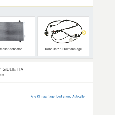
Next
imakondensator
Kabelsatz für Klimaanlage
en GIULIETTA
lle
Alle Klimaanlagenbedienung Autoteile