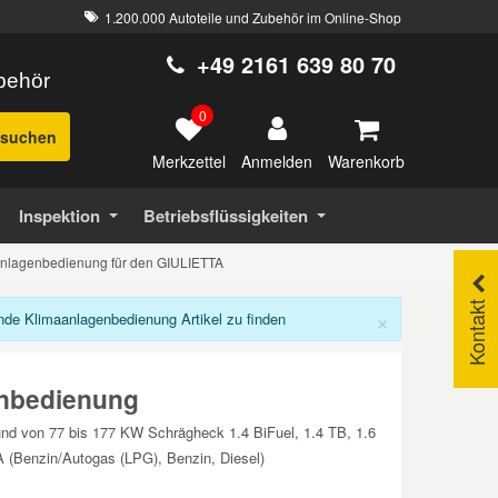
1.200.000 Autoteile und Zubehör im Online-Shop
+49 2161 639 80 70
ubehör
0
suchen
Merkzettel
Warenkorb
Anmelden
Inspektion
Betriebsflüssigkeiten
nlagenbedienung für den GIULIETTA
Kontakt
×
e Klimaanlagenbedienung Artikel zu finden
nbedienung
nd von 77 bis 177 KW Schrägheck 1.4 BiFuel, 1.4 TB, 1.6
(Benzin/Autogas (LPG), Benzin, Diesel)