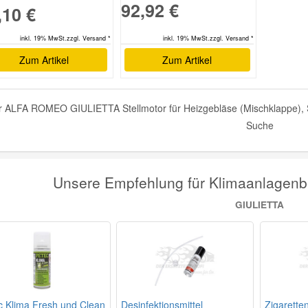
92,92 €
,10 €
inkl. 19% MwSt.zzgl. Versand *
inkl. 19% MwSt.zzgl. Versand *
Zum Artikel
Zum Artikel
 ALFA ROMEO GIULIETTA Stellmotor für Heizgebläse (Mischklappe), Ste
Suche
Unsere Empfehlung für Klimaanlage
GIULIETTA
c Klima Fresh und Clean
Desinfektionsmittel
Zigarette