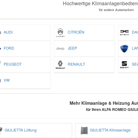
Hochwertige Klimaanlagenbedienu
für andere Automarken
AUDI
CITROËN
DAC
FORD
JEEP
LAN
PEUGEOT
RENAULT
SEA
VW
Mehr Klimaanlage & Heizung Aut
für Ihren ALFA ROMEO GIUL
GIULIETTA Lüftung
GIULIETTA Klimaanlage