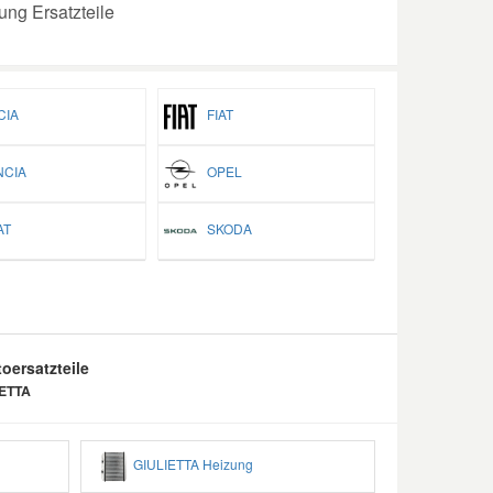
ng Ersatzteile
IA
FIAT
CIA
OPEL
T
SKODA
oersatzteile
IETTA
GIULIETTA Heizung