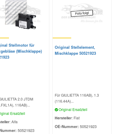
inal Stellmotor für
Original Stellelement,
zgebläse (Mischklappe)
Mischklappe 50521923
21923
Für GIULIETTA 116AB), 1.3
GIULIETTA 2.0 JTDM
(116.44A)...
.FXL1A), 116AB)...
Original Ersatzteil
iginal Ersatzteil
Hersteller
: Fiat
teller
: Alfa
OE-Nummer:
50521923
Nummer:
50521923