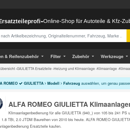
-
Ersatzteileprofi
Online-Shop für Autoteile & Kfz-Z
abe
en & Reifenzubehör
Filter
Zubehör
Werkzeuge
bersicht
›
GIULIETTA Ersatzteile
›
Heizung und Klimaanlage
›
Klimaanlage
›
Klimaa
A ROMEO
GIULIETTA
Modell
Fahrzeug
auswählen, um genau passend
ALFA ROMEO GIULIETTA Klimaanlage
Klimaanlagenbedienung für alle GIULIETTA (940_) von 105 bis 241 PS u
1.8 TBi, 2.0 JTDM Baureihen von 2010 bis heute. ALFA ROMEO GIULIETTA 
nlagenbedienung Ersatzteile kaufen.