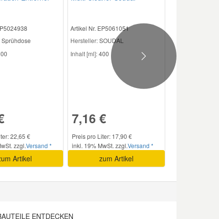
 EP5024938
Artikel Nr. EP5061051
Sprühdose
Hersteller:
SOUDAL
00
Inhalt [ml]:
400
Next
€
7,16 €
iter: 22,65 €
Preis pro Liter: 17,90 €
wSt. zzgl.
Versand *
inkl. 19% MwSt. zzgl.
Versand *
zum Artikel
zum Artikel
BAUTEILE ENTDECKEN