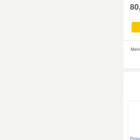
80
Smart Ersatzteile
Suzuki Ersatzteile
Mehr
Toyota Ersatzteile
Vauxhall Ersatzteile
Volvo Ersatzteile
Pete