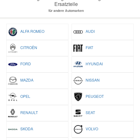
Ersatzteile
für andere Automarken
ALFA ROMEO
AUDI
CITROËN
FIAT
FORD
HYUNDAI
MAZDA
NISSAN
OPEL
PEUGEOT
RENAULT
SEAT
SKODA
VOLVO