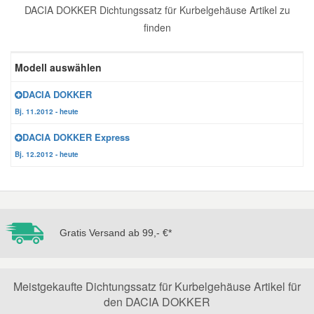
DACIA DOKKER Dichtungssatz für Kurbelgehäuse Artikel zu
Reparatur-Zubehör
Schlüsselgehäuse
Daewoo Ersatzteile
finden
Scheibenreinigung
Karosserie Werkzeug
Werkstattbedarf
Daihatsu Ersatzteile
Modell auswählen
Zündanlage und Glühanlage
DACIA DOKKER
Winter-Autozubehör
Dodge Ersatzteile
Bj. 11.2012 - heute
DACIA DOKKER Express
Honda Ersatzteile
Bj. 12.2012 - heute
Hyundai Ersatzteile
Jeep Ersatzteile
Gratis Versand ab 99,- €*
Kia Ersatzteile
Meistgekaufte Dichtungssatz für Kurbelgehäuse Artikel für
den DACIA DOKKER
Lancia Ersatzteile