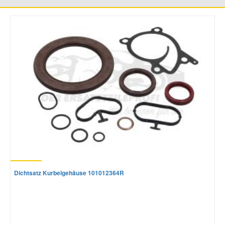
Mazda Ersatzteile
Mercedes Ersatzteile
Mini Ersatzteile
Mitsubishi Ersatzteile
Nissan Ersatzteile
Porsche Ersatzteile
Dichtsatz Kurbelgehäuse 101012364R
Seat Ersatzteile
Skoda Ersatzteile