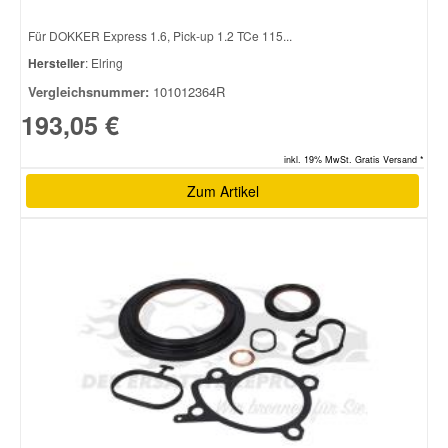
Für DOKKER Express 1.6, Pick-up 1.2 TCe 115...
Smart Ersatzteile
Hersteller
: Elring
Vergleichsnummer:
101012364R
Suzuki Ersatzteile
193,05 €
inkl. 19% MwSt. Gratis Versand *
Toyota Ersatzteile
Zum Artikel
Vauxhall Ersatzteile
Volvo Ersatzteile