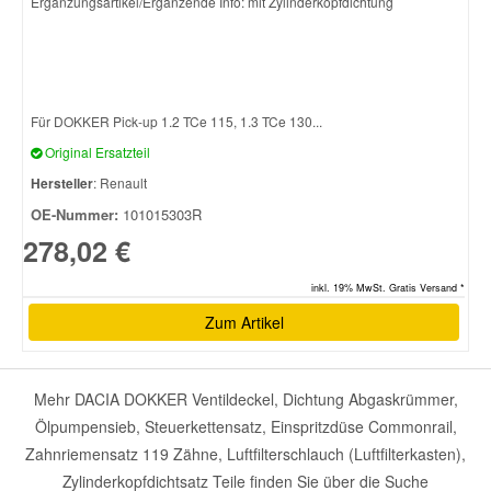
Ergänzungsartikel/Ergänzende Info: mit Zylinderkopfdichtung
Für DOKKER Pick-up 1.2 TCe 115, 1.3 TCe 130...
Original Ersatzteil
Hersteller
: Renault
OE-Nummer:
101015303R
278,02 €
inkl. 19% MwSt. Gratis Versand *
Zum Artikel
Mehr DACIA DOKKER Ventildeckel, Dichtung Abgaskrümmer,
Ölpumpensieb, Steuerkettensatz, Einspritzdüse Commonrail,
Zahnriemensatz 119 Zähne, Luftfilterschlauch (Luftfilterkasten),
Zylinderkopfdichtsatz Teile finden Sie über die Suche