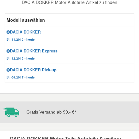
DACIA DOKKER Motor Autoteile Artikel zu finden
Reparatur-Zubehör
Schlüsselgehäuse
Daewoo Ersatzteile
Scheibenreinigung
Modell auswählen
Karosserie Werkzeug
Werkstattbedarf
Daihatsu Ersatzteile
Zündanlage und Glühanlage
DACIA DOKKER
Bj. 11.2012 - heute
Winter-Autozubehör
Dodge Ersatzteile
DACIA DOKKER Express
Bj. 12.2012 - heute
Honda Ersatzteile
DACIA DOKKER Pick-up
Bj. 09.2017 - heute
Hyundai Ersatzteile
Jeep Ersatzteile
Gratis Versand ab 99,- €*
Kia Ersatzteile
Lancia Ersatzteile
DACIA DOKKER Motor Teile Autoteile & weitere