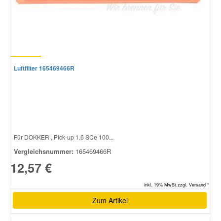
Luftfilter 165469466R
Für DOKKER , Pick-up 1.6 SCe 100...
Vergleichsnummer:
165469466R
12,57 €
inkl. 19% MwSt.zzgl. Versand *
Zum Artikel