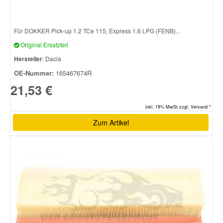
Für DOKKER Pick-up 1.2 TCe 115, Express 1.6 LPG (FENB)...
Original Ersatzteil
Hersteller
: Dacia
OE-Nummer:
165467674R
21,53 €
inkl. 19% MwSt.zzgl. Versand *
Zum Artikel