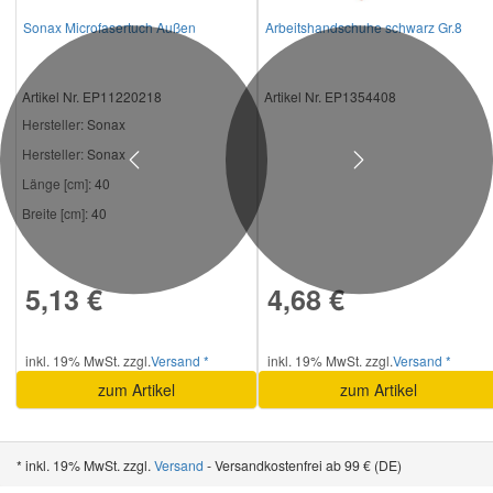
Sonax Microfasertuch Außen
Arbeitshandschuhe schwarz Gr.8
Artikel Nr. EP11220218
Artikel Nr. EP1354408
Hersteller
: Sonax
Hersteller:
Sonax
Previous
Next
Länge [cm]:
40
Breite [cm]:
40
5,13 €
4,68 €
inkl. 19% MwSt. zzgl.
Versand *
inkl. 19% MwSt. zzgl.
Versand *
zum Artikel
zum Artikel
* inkl. 19% MwSt. zzgl.
Versand
- Versandkostenfrei ab 99 € (DE)