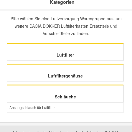
Kategorien
Mazda Ersatzteile
Bitte wählen Sie eine Luftversorgung Warengruppe aus, um
weitere DACIA DOKKER Luftfilterkasten Ersatzteile und
Mercedes Ersatzteile
Verschleißteile zu finden.
Mini Ersatzteile
Luftfilter
Mitsubishi Ersatzteile
Luftfiltergehäuse
Nissan Ersatzteile
Schläuche
Porsche Ersatzteile
Ansaugschlauch für Luftfilter
Seat Ersatzteile
Skoda Ersatzteile