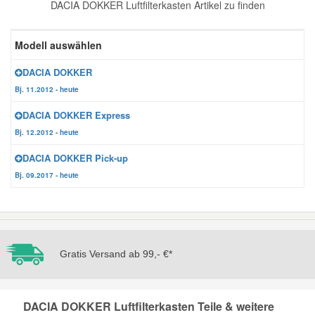
DACIA DOKKER Luftfilterkasten Artikel zu finden
Reparatur-Zubehör
Schlüsselgehäuse
Daewoo Ersatzteile
Scheibenreinigung
Modell auswählen
Karosserie Werkzeug
Werkstattbedarf
Daihatsu Ersatzteile
Zündanlage und Glühanlage
DACIA DOKKER
Bj. 11.2012 - heute
Winter-Autozubehör
Dodge Ersatzteile
DACIA DOKKER Express
Bj. 12.2012 - heute
Honda Ersatzteile
DACIA DOKKER Pick-up
Bj. 09.2017 - heute
Hyundai Ersatzteile
Jeep Ersatzteile
Gratis Versand ab 99,- €*
Kia Ersatzteile
DACIA DOKKER Luftfilterkasten Teile & weitere
Lancia Ersatzteile