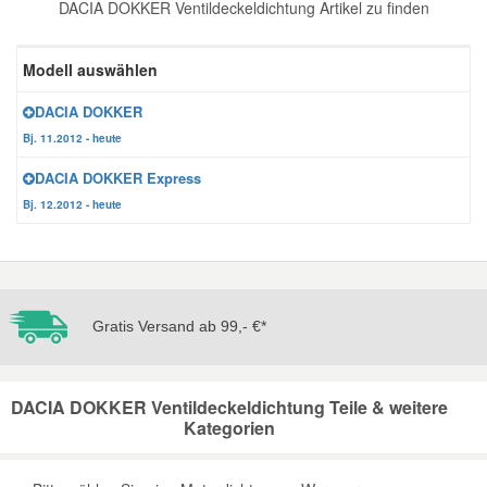
DACIA DOKKER Ventildeckeldichtung Artikel zu finden
Reparatur-Zubehör
Schlüsselgehäuse
Daewoo Ersatzteile
Scheibenreinigung
Modell auswählen
Karosserie Werkzeug
Werkstattbedarf
Daihatsu Ersatzteile
Zündanlage und Glühanlage
DACIA DOKKER
Bj. 11.2012 - heute
Winter-Autozubehör
Dodge Ersatzteile
DACIA DOKKER Express
Bj. 12.2012 - heute
Honda Ersatzteile
Hyundai Ersatzteile
Gratis Versand ab 99,- €*
Jeep Ersatzteile
DACIA DOKKER Ventildeckeldichtung Teile & weitere
Kia Ersatzteile
Kategorien
Lancia Ersatzteile