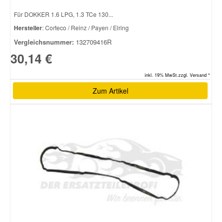
Für DOKKER 1.6 LPG, 1.3 TCe 130...
Hersteller
: Corteco / Reinz / Payen / Elring
Vergleichsnummer:
132709416R
30,14 €
inkl. 19% MwSt.zzgl. Versand *
Zum Artikel