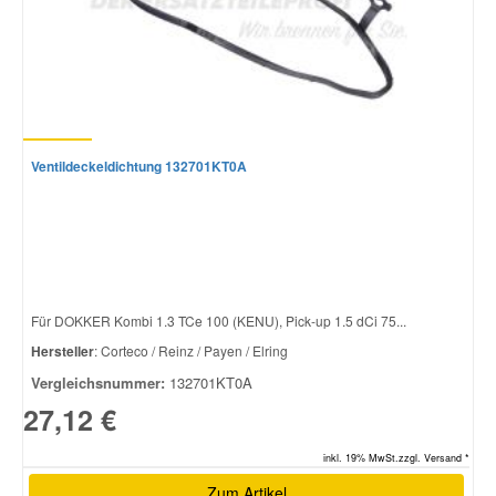
Smart Ersatzteile
Suzuki Ersatzteile
Ventildeckeldichtung 132701KT0A
Toyota Ersatzteile
Vauxhall Ersatzteile
Volvo Ersatzteile
Für DOKKER Kombi 1.3 TCe 100 (KENU), Pick-up 1.5 dCi 75...
Hersteller
: Corteco / Reinz / Payen / Elring
Vergleichsnummer:
132701KT0A
27,12 €
inkl. 19% MwSt.zzgl. Versand *
Zum Artikel