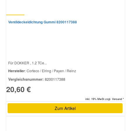
Ventildeckeldichtung Gummi 8200117388
Für DOKKER , 1.2 TCe...
Hersteller
: Corteco / Elring / Payen / Reinz
Vergleichsnummer:
8200117388
20,60 €
inkl. 19% MwSt.zzgl. Versand *
Zum Artikel