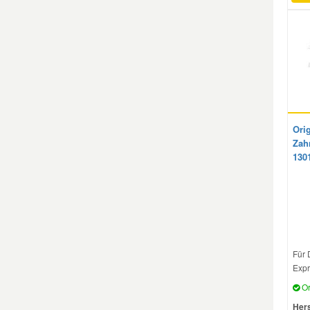
Ori
Zah
130
Für 
Expr
Or
Hers