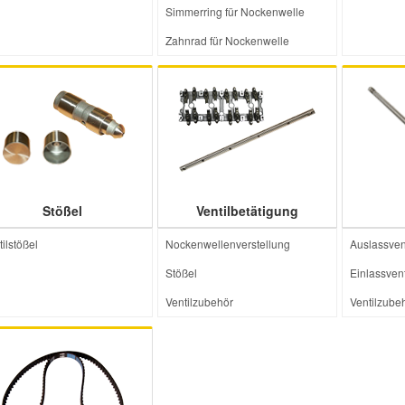
Simmerring für Nockenwelle
Zahnrad für Nockenwelle
Stößel
Ventilbetätigung
ilstößel
Nockenwellenverstellung
Auslassvent
Stößel
Einlassvent
Ventilzubehör
Ventilzube