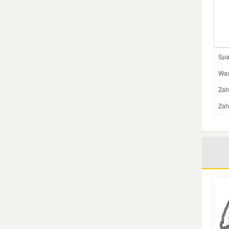
Smart Ersatzteile
Suzuki Ersatzteile
Spa
Was
Toyota Ersatzteile
Zah
Zah
Vauxhall Ersatzteile
Volvo Ersatzteile