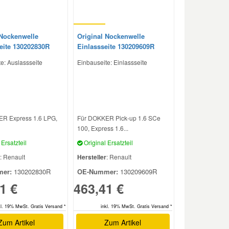
 Nockenwelle
Original Nockenwelle
eite 130202830R
Einlassseite 130209609R
e: Auslassseite
Einbauseite: Einlassseite
R Express 1.6 LPG,
Für DOKKER Pick-up 1.6 SCe
100, Express 1.6...
Ersatzteil
Original Ersatzteil
: Renault
Hersteller
: Renault
er:
130202830R
OE-Nummer:
130209609R
1 €
463,41 €
kl. 19% MwSt. Gratis Versand *
inkl. 19% MwSt. Gratis Versand *
Zum Artikel
Zum Artikel