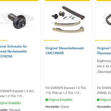
ginal Schraube für
Original Steuerkettensatz
Original 
nrad Nockenwelle
130C13954R
Ölpumpe
121KC0A
Ergänzung
Info 2: für
(Ölpumpe
Für DOKKER Express 1.2 TCe
Für DOKK
DOKKER Express 1.5 dCi,
115, Pick-up 1.2 TCe 115...
(FENB), Ex
ess 1.2 TCe 115...
Original Ersatzteil
Original 
iginal Ersatzteil
Hersteller
: Dacia
Hersteller
teller
: Renault