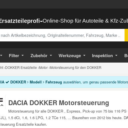
-
Ersatzteileprofi
Online-Shop für Autoteile & Kfz-Z
abe
Filter
Zubehör
Werkzeuge
Inspektion
B
ht
›
DOKKER Ersatzteile
›
Motor
›
Motorsteuerung für den DOKKER
IA
DOKKER
Modell
Fahrzeug
auswählen, um genau passende Motorst
DACIA DOKKER Motorsteuerung
Motorsteuerung für alle DOKKER , Express, Pick-up von 75 bis 116 PS 
JL), 1.5 dCi, 1.6, 1.6 LPG, 1.2 TCe 115, ... Baureihen von 2012 bis heute
teuerung Ersatzteile kaufen.