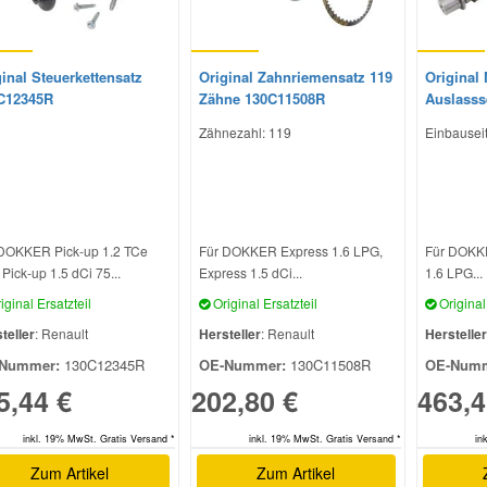
inal Steuerkettensatz
Original Zahnriemensatz 119
Original
C12345R
Zähne 130C11508R
Auslasss
Zähnezahl: 119
Einbauseit
DOKKER Pick-up 1.2 TCe
Für DOKKER Express 1.6 LPG,
Für DOKKE
 Pick-up 1.5 dCi 75...
Express 1.5 dCi...
1.6 LPG...
iginal Ersatzteil
Original Ersatzteil
Original 
teller
: Renault
Hersteller
: Renault
Hersteller
Nummer:
130C12345R
OE-Nummer:
130C11508R
OE-Numm
5,44 €
202,80 €
463,4
inkl. 19% MwSt. Gratis Versand *
inkl. 19% MwSt. Gratis Versand *
in
Zum Artikel
Zum Artikel