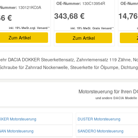
OE-Nummer:
130C13954R
OE-Numm
Nummer:
130121KC0A
343,68 €
14,76
46 €
inkl. 19% MwSt.zzgl. Versand *
inkl. 19% MwSt. Gratis Versand *
Zum Artikel
Zum Artikel
ehr DACIA DOKKER Steuerkettensatz, Zahnriemensatz 119 Zähne, Nock
Schraube für Zahnrad Nockenwelle, Steuerkette für Ölpumpe, Dichtung 
Motorsteuerung für Ihren
und andere DACIA Modelle
KER Motorsteuerung
DUSTER Motorsteuerung
AN Motorsteuerung
SANDERO Motorsteuerung