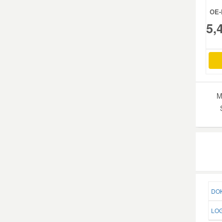
OE-
5,
M
DOK
LOG