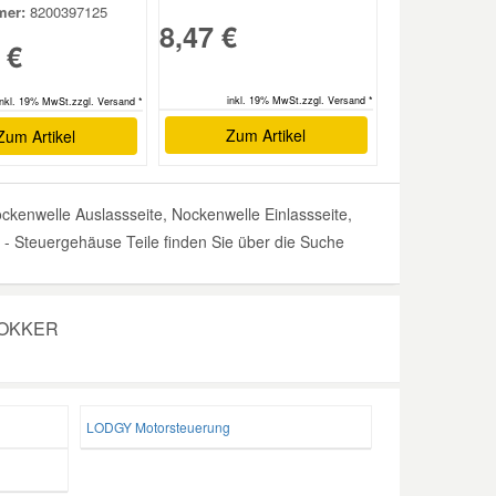
er:
8200397125
8,47 €
 €
inkl. 19% MwSt.zzgl. Versand *
inkl. 19% MwSt.zzgl. Versand *
Zum Artikel
Zum Artikel
enwelle Auslassseite, Nockenwelle Einlassseite,
- Steuergehäuse Teile finden Sie über die Suche
 DOKKER
LODGY Motorsteuerung