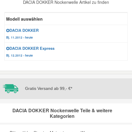
DACIA DOKKER Nockenwelle Artikel zu finden
Reparatur-Zubehör
Schlüsselgehäuse
Daewoo Ersatzteile
Scheibenreinigung
Modell auswählen
Karosserie Werkzeug
Werkstattbedarf
Daihatsu Ersatzteile
Zündanlage und Glühanlage
DACIA DOKKER
Bj. 11.2012 - heute
Winter-Autozubehör
Dodge Ersatzteile
DACIA DOKKER Express
Bj. 12.2012 - heute
Honda Ersatzteile
Hyundai Ersatzteile
Gratis Versand ab 99,- €*
Jeep Ersatzteile
DACIA DOKKER Nockenwelle Teile & weitere
Kia Ersatzteile
Kategorien
Lancia Ersatzteile