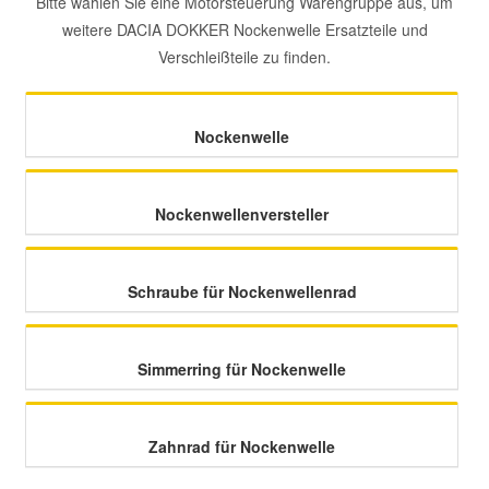
Bitte wählen Sie eine Motorsteuerung Warengruppe aus, um
weitere DACIA DOKKER Nockenwelle Ersatzteile und
Mazda Ersatzteile
Verschleißteile zu finden.
Mercedes Ersatzteile
Nockenwelle
Mini Ersatzteile
Nockenwellenversteller
Mitsubishi Ersatzteile
Schraube für Nockenwellenrad
Nissan Ersatzteile
Porsche Ersatzteile
Simmerring für Nockenwelle
Seat Ersatzteile
Zahnrad für Nockenwelle
Skoda Ersatzteile