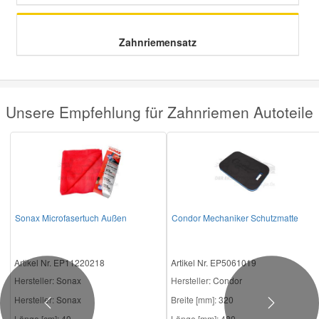
Zahnriemensatz
Unsere Empfehlung für Zahnriemen Autoteile
Sonax Microfasertuch Außen
Condor Mechaniker Schutzmatte
Artikel Nr. EP11220218
Artikel Nr. EP5061019
Hersteller
: Sonax
Hersteller
: Condor
Hersteller:
Sonax
Breite [mm]:
320
Previous
Next
Länge [cm]:
40
Länge [mm]:
480