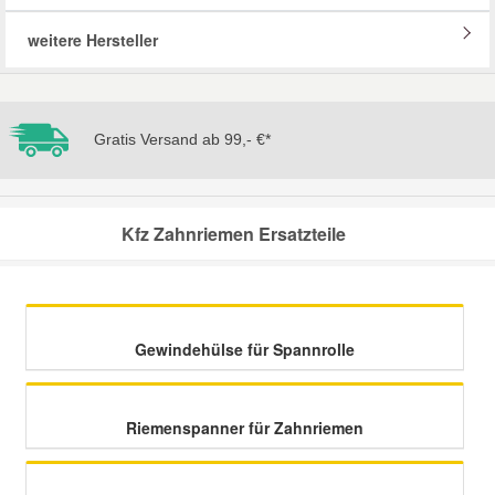
weitere Hersteller
Mazda Ersatzteile
Mercedes Ersatzteile
Gratis Versand ab 99,- €*
Mini Ersatzteile
Kfz Zahnriemen Ersatzteile
Mitsubishi Ersatzteile
Nissan Ersatzteile
Gewindehülse für Spannrolle
Porsche Ersatzteile
Seat Ersatzteile
Riemenspanner für Zahnriemen
Skoda Ersatzteile