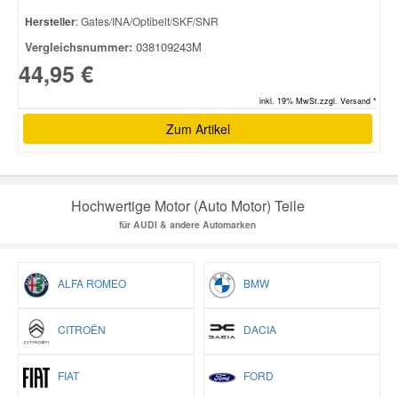
Hersteller
: Gates/INA/Optibelt/SKF/SNR
Vergleichsnummer:
038109243M
44,95 €
inkl. 19% MwSt.zzgl. Versand *
Zum Artikel
Hochwertige Motor (Auto Motor) Teile
für AUDI & andere Automarken
ALFA ROMEO
BMW
CITROËN
DACIA
FIAT
FORD