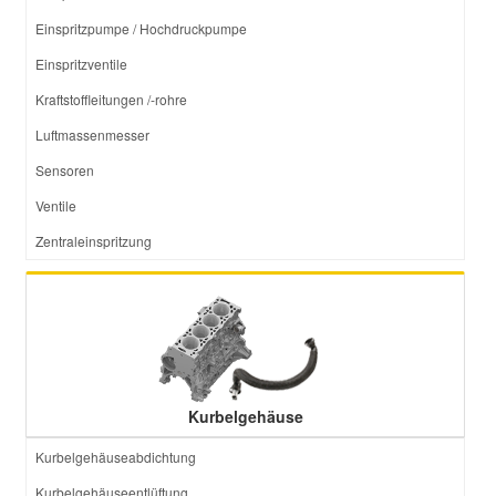
Einspritzpumpe / Hochdruckpumpe
Einspritzventile
Kraftstoffleitungen /-rohre
Luftmassenmesser
Sensoren
Ventile
Zentraleinspritzung
Kurbelgehäuse
Kurbelgehäuseabdichtung
Kurbelgehäuseentlüftung