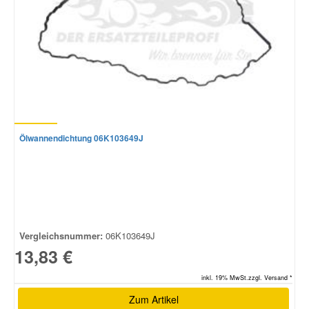
Ölwannendichtung 06K103649J
Vergleichsnummer:
06K103649J
13,83 €
inkl. 19% MwSt.zzgl. Versand *
Zum Artikel