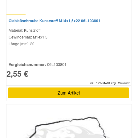
Ölablaßschraube Kunststoff M14x1,5x22 06L103801
Material: Kunststoff
Gewindemaß: M14x1,5
Länge [mm]: 20
Vergleichsnummer:
06L103801
2,55 €
inkl. 19% MwSt.zzgl. Versand *
Zum Artikel