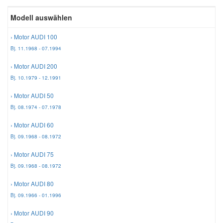
Reparatur-Zubehör
Schlüsselgehäuse
Modell auswählen
Daewoo Ersatzteile
Scheibenreinigung
› Motor AUDI 100
Karosserie Werkzeug
Werkstattbedarf
Daihatsu Ersatzteile
Zündanlage und Glühanlage
Bj. 11.1968 - 07.1994
› Motor AUDI 200
Winter-Autozubehör
Dodge Ersatzteile
Bj. 10.1979 - 12.1991
› Motor AUDI 50
Honda Ersatzteile
Bj. 08.1974 - 07.1978
› Motor AUDI 60
Hyundai Ersatzteile
Bj. 09.1968 - 08.1972
› Motor AUDI 75
Jeep Ersatzteile
Bj. 09.1968 - 08.1972
› Motor AUDI 80
Kia Ersatzteile
Bj. 09.1966 - 01.1996
› Motor AUDI 90
Lancia Ersatzteile