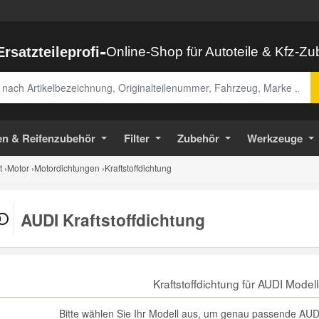
-
Ersatzteileprofi
Online-Shop für Autoteile & Kfz-Z
abe
en & Reifenzubehör
Filter
Zubehör
Werkzeuge
t
›
Motor
›
Motordichtungen
›
Kraftstoffdichtung
AUDI Kraftstoffdichtung
Kraftstoffdichtung für AUDI Mode
Bitte wählen Sie Ihr Modell aus, um genau passende AUDI 