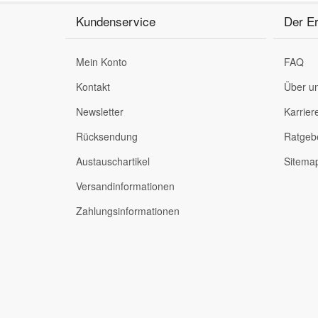
Kundenservice
Der Er
Smart Ersatzteile
Mein Konto
FAQ
Suzuki Ersatzteile
Kontakt
Über u
Newsletter
Karrier
Toyota Ersatzteile
Rücksendung
Ratgeb
Vauxhall Ersatzteile
Austauschartikel
Sitema
Versandinformationen
Volvo Ersatzteile
Zahlungsinformationen