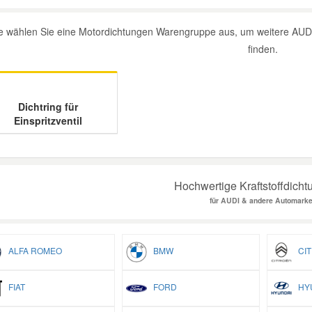
te wählen Sie eine Motordichtungen Warengruppe aus, um weitere AUDI K
finden.
Dichtring für
Einspritzventil
Hochwertige Kraftstoffdicht
für AUDI & andere Automark
ALFA ROMEO
BMW
CIT
FIAT
FORD
HYU