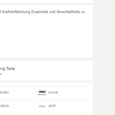
raftstoffdichtung Ersatzteile und Verschleißteile zu
ung Teile
en
ROËN
DACIA
NDAI
JEEP