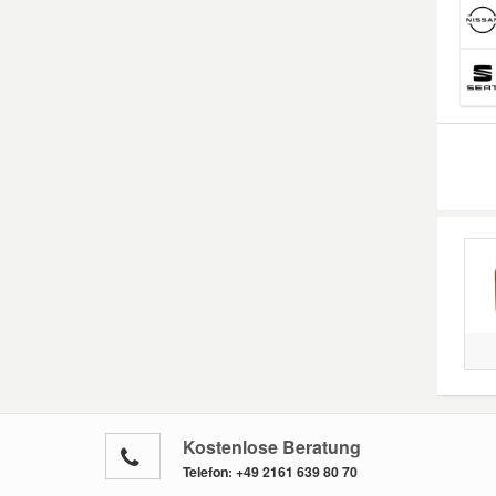
Mazda Ersatzteile
Mercedes Ersatzteile
Mini Ersatzteile
Mitsubishi Ersatzteile
Nissan Ersatzteile
Porsche Ersatzteile
Seat Ersatzteile
Kostenlose Beratung
Telefon:
+49 2161 639 80 70
Skoda Ersatzteile