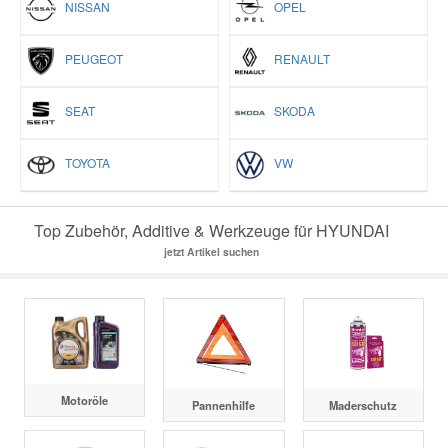
NISSAN
OPEL
PEUGEOT
RENAULT
SEAT
SKODA
TOYOTA
VW
Top Zubehör, Additive & Werkzeuge für HYUNDAI
jetzt Artikel suchen
Motoröle
Pannenhilfe
Maderschutz