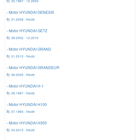
Bj. 02.1997 - 12.2003
› Motor HYUNDAI GENESIS
Mazda Ersatzteile
Bj. 01.2008 - heute
› Motor HYUNDAI GETZ
Mercedes Ersatzteile
Bj. 08.2002 - 12.2010
Mini Ersatzteile
› Motor HYUNDAI GRAND
Bj. 01.2013 - heute
Mitsubishi Ersatzteile
› Motor HYUNDAI GRANDEUR
Bj. 06.2003 - heute
Nissan Ersatzteile
› Motor HYUNDAI H-1
Bj. 06.1997 - heute
Porsche Ersatzteile
› Motor HYUNDAI H100
Bj. 07.1993 - heute
Seat Ersatzteile
› Motor HYUNDAI H350
Bj. 04.2015 - heute
Skoda Ersatzteile