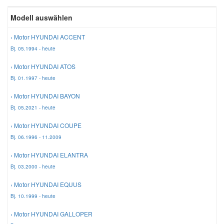
Reparatur-Zubehör
Schlüsselgehäuse
Modell auswählen
Daewoo Ersatzteile
Scheibenreinigung
› Motor HYUNDAI ACCENT
Karosserie Werkzeug
Werkstattbedarf
Daihatsu Ersatzteile
Zündanlage und Glühanlage
Bj. 05.1994 - heute
› Motor HYUNDAI ATOS
Winter-Autozubehör
Dodge Ersatzteile
Bj. 01.1997 - heute
› Motor HYUNDAI BAYON
Honda Ersatzteile
Bj. 05.2021 - heute
› Motor HYUNDAI COUPE
Hyundai Ersatzteile
Bj. 06.1996 - 11.2009
› Motor HYUNDAI ELANTRA
Jeep Ersatzteile
Bj. 03.2000 - heute
› Motor HYUNDAI EQUUS
Kia Ersatzteile
Bj. 10.1999 - heute
› Motor HYUNDAI GALLOPER
Lancia Ersatzteile