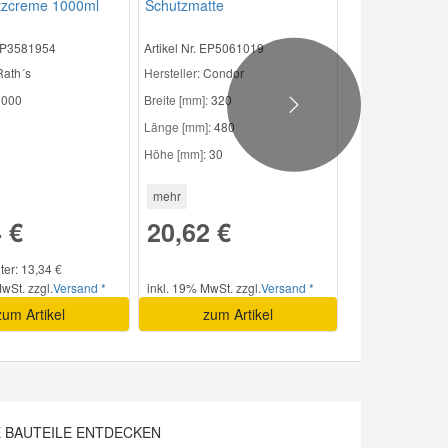
tzcreme 1000ml
Schutzmatte
 EP3581954
Artikel Nr. EP5061019
Rath´s
Hersteller
: Condor
000
Breite [mm]:
320
Next
Länge [mm]:
480
Höhe [mm]:
30
mehr
 €
20,62 €
iter: 13,34 €
wSt. zzgl.
Versand *
inkl. 19% MwSt. zzgl.
Versand *
zum Artikel
zum Artikel
 BAUTEILE ENTDECKEN