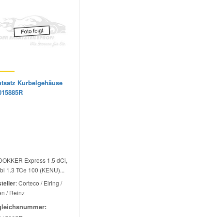
htsatz Kurbelgehäuse
015885R
DOKKER Express 1.5 dCi,
i 1.3 TCe 100 (KENU)...
teller
: Corteco / Elring /
n / Reinz
gleichsnummer: