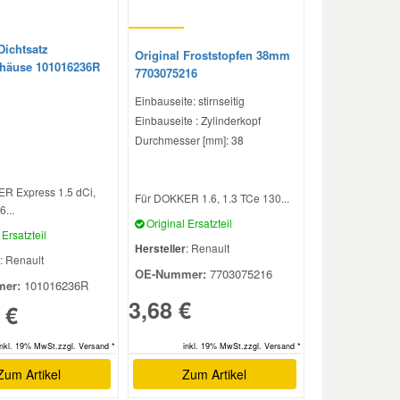
Dichtsatz
Original Froststopfen 38mm
häuse 101016236R
7703075216
Einbauseite: stirnseitig
Einbauseite : Zylinderkopf
Durchmesser [mm]: 38
R Express 1.5 dCi,
Für DOKKER 1.6, 1.3 TCe 130...
6...
Original Ersatzteil
Ersatzteil
Hersteller
: Renault
: Renault
OE-Nummer:
7703075216
er:
101016236R
3,68 €
 €
inkl. 19% MwSt.zzgl. Versand *
inkl. 19% MwSt.zzgl. Versand *
Zum Artikel
Zum Artikel