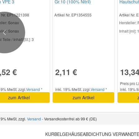
h VPE 3
Gr.10 (100% Nitril)
Hautschu
el Nr. EP11221398
Artikel Nr. EP1354555
Artikel Nr.
ller
: Sonax
Hersteller
: 
ller:
Sonax
Inhalt [ml]:
1
Previous
Teile / Inhalt [St.]:
3
,52 €
2,11 €
13,34
Preis pro L
 19% MwSt. zzgl.
Versand *
inkl. 19% MwSt. zzgl.
Versand *
inkl. 19% M
zum Artikel
zum Artikel
 19% MwSt. zzgl.
Versand
- Versandkostenfrei ab 99 € (DE)
KURBELGEHÄUSEABDICHTUNG VERWANDTE