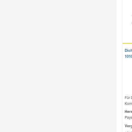
Smart Ersatzteile
Suzuki Ersatzteile
Toyota Ersatzteile
Dic
101
Vauxhall Ersatzteile
Volvo Ersatzteile
Für 
Komb
Hers
Paye
Ver