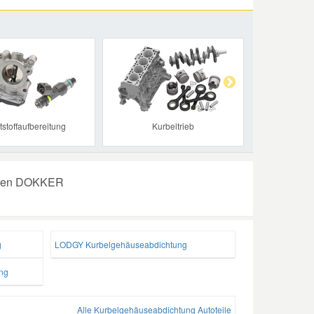
Next
tstoffaufbereitung
Kurbeltrieb
Ihren DOKKER
g
LODGY Kurbelgehäuseabdichtung
ng
Alle Kurbelgehäuseabdichtung Autoteile