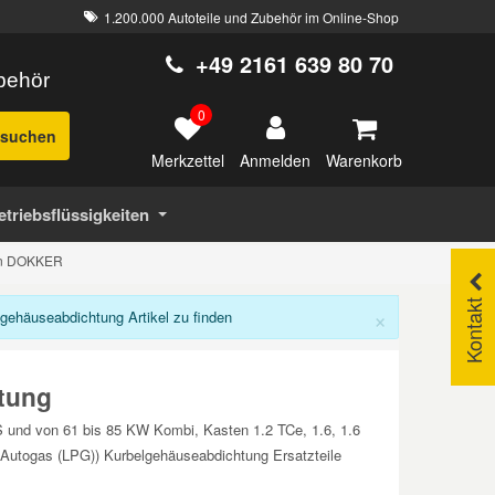
1.200.000 Autoteile und Zubehör im Online-Shop
+49 2161 639 80 70
ubehör
0
suchen
Merkzettel
Warenkorb
Anmelden
etriebsflüssigkeiten
den DOKKER
Kontakt
×
ehäuseabdichtung Artikel zu finden
tung
 und von 61 bis 85 KW Kombi, Kasten 1.2 TCe, 1.6, 1.6
utogas (LPG)) Kurbelgehäuseabdichtung Ersatzteile