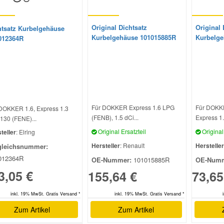
Original Dichtsatz
Original 
htsatz Kurbelgehäuse
Kurbelgehäuse 101015885R
Kurbelge
012364R
Für DOKKER Express 1.6 LPG
Für DOKKE
DOKKER 1.6, Express 1.3
(FENB), 1.5 dCi...
Express 1.
130 (FENE)...
Original Ersatzteil
Original 
teller
: Elring
Hersteller
: Renault
Hersteller
gleichsnummer:
012364R
OE-Nummer:
101015885R
OE-Numm
3,05 €
155,64 €
73,65
inkl. 19% MwSt. Gratis Versand *
inkl. 19% MwSt. Gratis Versand *
Zum Artikel
Zum Artikel