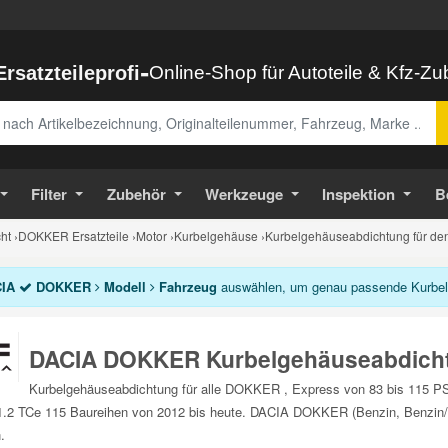
-
Ersatzteileprofi
Online-Shop für Autoteile & Kfz-Z
abe
Filter
Zubehör
Werkzeuge
Inspektion
B
ht
›
DOKKER Ersatzteile
›
Motor
›
Kurbelgehäuse
›
Kurbelgehäuseabdichtung für 
IA
DOKKER
Modell
Fahrzeug
auswählen, um genau passende Kurbelg
DACIA DOKKER Kurbelgehäuseabdich
Kurbelgehäuseabdichtung für alle DOKKER , Express von 83 bis 115 PS
.2 TCe 115 Baureihen von 2012 bis heute. DACIA DOKKER (Benzin, Benzin/A
.