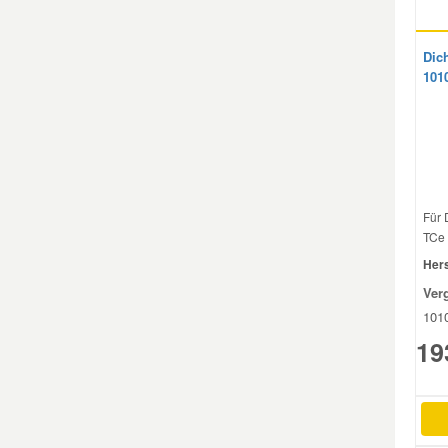
Mazda Ersatzteile
Dic
101
Mercedes Ersatzteile
Mini Ersatzteile
Mitsubishi Ersatzteile
Für 
TCe 
Hers
Nissan Ersatzteile
Ver
101
Porsche Ersatzteile
19
Seat Ersatzteile
Skoda Ersatzteile