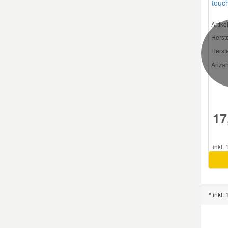
touc
Artik
Herste
Herste
Anzahl 
17
inkl.
* inkl.