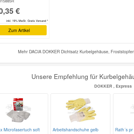
015885R
0,35 €
inkl. 19% MwSt. Gratis Versand *
Zum Artikel
Mehr DACIA DOKKER Dichtsatz Kurbelgehäuse, Froststopfen 
Unsere Empfehlung für Kurbelgehä
DOKKER , Express
x Microfasertuch soft
Arbeitshandschuhe gelb
Rath´s pr