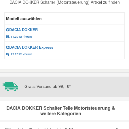
DACIA DOKKER Schalter (Motortsteuerung) Artikel zu finden
Reparatur-Zubehör
Schlüsselgehäuse
Daewoo Ersatzteile
Scheibenreinigung
Modell auswählen
Karosserie Werkzeug
Werkstattbedarf
Daihatsu Ersatzteile
Zündanlage und Glühanlage
DACIA DOKKER
Bj. 11.2012 - heute
Winter-Autozubehör
Dodge Ersatzteile
DACIA DOKKER Express
Bj. 12.2012 - heute
Honda Ersatzteile
Hyundai Ersatzteile
Gratis Versand ab 99,- €*
Jeep Ersatzteile
DACIA DOKKER Schalter Teile Motortsteuerung &
Kia Ersatzteile
weitere Kategorien
Lancia Ersatzteile