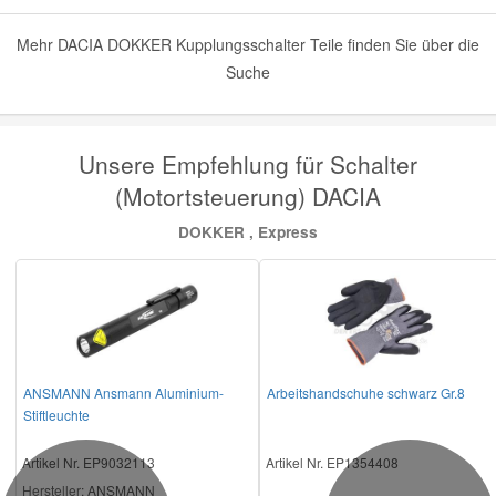
Mehr DACIA DOKKER Kupplungsschalter Teile finden Sie über die
Suche
Unsere Empfehlung für Schalter
(Motortsteuerung) DACIA
DOKKER , Express
ANSMANN Ansmann Aluminium-
Arbeitshandschuhe schwarz Gr.8
Stiftleuchte
Artikel Nr. EP9032113
Artikel Nr. EP1354408
Hersteller
: ANSMANN