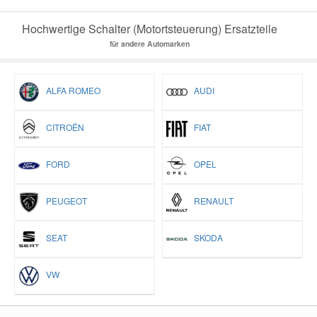
Hochwertige Schalter (Motortsteuerung) Ersatzteile
für andere Automarken
ALFA ROMEO
AUDI
CITROËN
FIAT
FORD
OPEL
PEUGEOT
RENAULT
SEAT
SKODA
VW