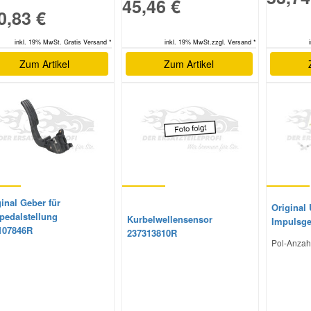
45,46 €
0,83 €
inkl. 19% MwSt.zzgl. Versand *
inkl. 19% MwSt. Gratis Versand *
Zum Artikel
Zum Artikel
inal Geber für
Original
pedalstellung
Kurbelwellensensor
Impulsge
107846R
237313810R
Pol-Anzahl