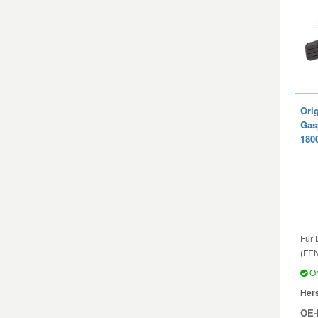
Mazda Ersatzteile
Mercedes Ersatzteile
Orig
Mini Ersatzteile
Gas
180
Mitsubishi Ersatzteile
Nissan Ersatzteile
Porsche Ersatzteile
Für
(FEN
Or
Seat Ersatzteile
Hers
OE-
Skoda Ersatzteile