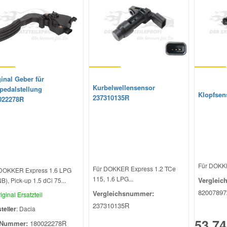
inal Geber für
Kurbelwellensensor
pedalstellung
Klopfsen
237310135R
022278R
Für DOKKER
Für DOKKER Express 1.2 TCe
 DOKKER Express 1.6 LPG
115, 1.6 LPG...
Vergleic
B), Pick-up 1.5 dCi 75...
82007897
Vergleichsnummer:
iginal Ersatzteil
237310135R
teller
: Dacia
53,74
Nummer:
180022278R