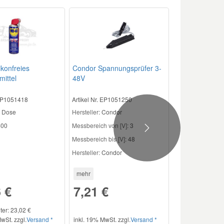
ikonfreies
Condor Spannungsprüfer 3-
mittel
48V
 EP1051418
Artikel Nr. EP1051250
Dose
Hersteller
: Condor
00
Messbereich von [V]:
3
Next
Messbereich bis [V]:
48
Hersteller:
Condor
mehr
 €
7,21 €
iter: 23,02 €
wSt. zzgl.
Versand *
inkl. 19% MwSt. zzgl.
Versand *