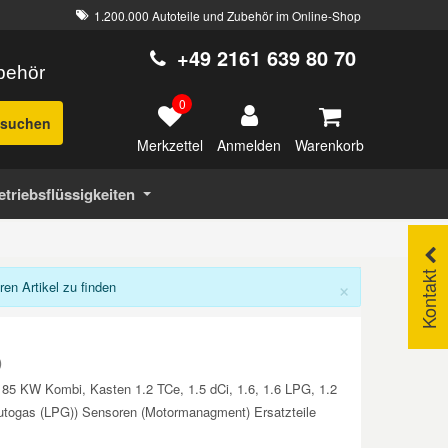
1.200.000 Autoteile und Zubehör im Online-Shop
+49 2161 639 80 70
ubehör
0
suchen
Merkzettel
Warenkorb
Anmelden
etriebsflüssigkeiten
Kontakt
×
n Artikel zu finden
)
85 KW Kombi, Kasten 1.2 TCe, 1.5 dCi, 1.6, 1.6 LPG, 1.2
togas (LPG)) Sensoren (Motormanagment) Ersatzteile