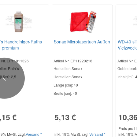
´s Handreiniger-Raths
Sonax Microfasertuch Außen
WD-40 sil
n premium
Vielzweck
el Nr. EP11011326
Artikel Nr. EP11220218
Artikel Nr.
ller
: Rath´s
Hersteller
: Sonax
Gebindeart:
[Liter]:
2,5
Hersteller:
Sonax
Inhalt [ml]:
4
Previous
Länge [cm]:
40
Breite [cm]:
40
,15 €
5,13 €
10,36
Preis pro L
 19% MwSt. zzgl.
Versand *
inkl. 19% MwSt. zzgl.
Versand *
inkl. 19% M