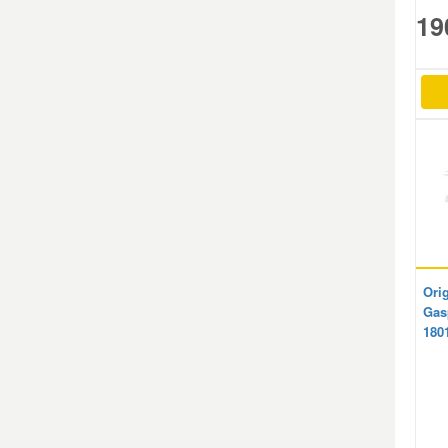
19
Smart Ersatzteile
Suzuki Ersatzteile
Toyota Ersatzteile
Vauxhall Ersatzteile
Volvo Ersatzteile
Orig
Gas
180