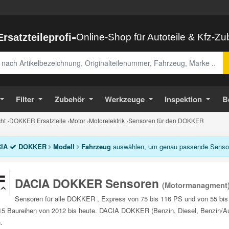
-
Ersatzteileprofi
Online-Shop für Autoteile & Kfz-Z
abe
Filter
Zubehör
Werkzeuge
Inspektion
B
ht
›
DOKKER Ersatzteile
›
Motor
›
Motorelektrik
›
Sensoren für den DOKKER
IA
DOKKER
Modell
Fahrzeug
auswählen, um genau passende Sensore
DACIA DOKKER Sensoren
(Motormanagment
Sensoren für alle DOKKER , Express von 75 bis 116 PS und von 55 bis 
5 Baureihen von 2012 bis heute. DACIA DOKKER (Benzin, Diesel, Benzin/Au
.