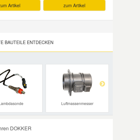
zum Artikel
zum Artikel
E BAUTEILE ENTDECKEN
Next
Lambdasonde
Luftmassenmesser
 Ihren DOKKER