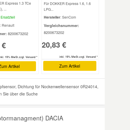
R Express 1.3 TCe
Für DOKKER Express 1.6, 1.6
, ...
LPG...
Ersatzteil
Hersteller
: SenCom
: Renault
Vergleichsnummer:
8200673202
er:
8200673202
20,83 €
 €
inkl. 19% MwSt.zzgl. Versand *
inkl. 19% MwSt.zzgl. Versand *
Zum Artikel
Zum Artikel
pfsensor, Dichtung für Nockenwellensensor 0R24014,
n Sie über die Suche
Motormanagment) DACIA