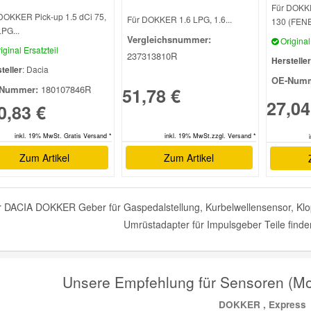
Für DOKKE
DOKKER Pick-up 1.5 dCi 75,
Für DOKKER 1.6 LPG, 1.6...
130 (FENE)
LPG...
Vergleichsnummer:
Original 
iginal Ersatzteil
237313810R
Hersteller
teller
: Dacia
OE-Numm
Nummer:
180107846R
51,78 €
27,04
0,83 €
inkl. 19% MwSt. Gratis Versand *
inkl. 19% MwSt.zzgl. Versand *
Zum Artikel
Zum Artikel
 DACIA DOKKER Geber für Gaspedalstellung, Kurbelwellensensor, Klo
Umrüstadapter für Impulsgeber Teile finde
Unsere Empfehlung für Sensoren (
DOKKER , Express