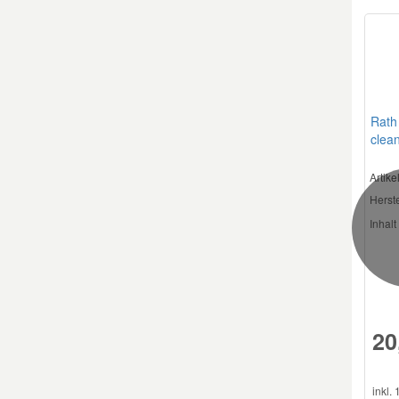
Rath
clea
Artik
Herste
Inhalt 
20
inkl.