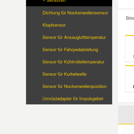
Reparatur-Zubehör
Schlüsselgehäuse
Daewoo Ersatzteile
Dichtung für Nockenwellensensor
Scheibenreinigung
Bit
Klopfsensor
Karosserie Werkzeug
Werkstattbedarf
Daihatsu Ersatzteile
Zündanlage und Glühanlage
Sensor für Ansauglufttemperatur
Winter-Autozubehör
Dodge Ersatzteile
Sensor für Fahrpedalstellung
Sensor für Kühlmitteltemperatur
Honda Ersatzteile
Sensor für Kurbelwelle
Hyundai Ersatzteile
Sensor für Nockenwellenposition
Jeep Ersatzteile
Umrüstadapter für Impulsgeber
Kia Ersatzteile
Lancia Ersatzteile