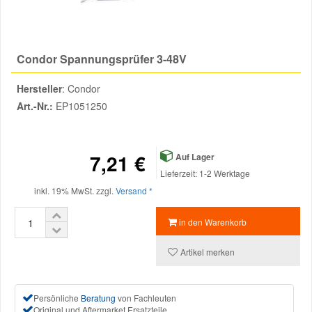
Reparatur-Zubehör
Schlüsselgehäuse
Daewoo Ersatzteile
Scheibenreinigung
Condor Spannungsprüfer 3-48V
Karosserie Werkzeug
Werkstattbedarf
Daihatsu Ersatzteile
Zündanlage und Glühanlage
Hersteller
: Condor
Winter-Autozubehör
Dodge Ersatzteile
Art.-Nr.:
EP1051250
Honda Ersatzteile
7,21 €
Auf Lager
Lieferzeit: 1-2 Werktage
Hyundai Ersatzteile
inkl. 19% MwSt. zzgl.
Versand *
in den Warenkorb
Jeep Ersatzteile
Artikel merken
Kia Ersatzteile
Persönliche
Beratung
von Fachleuten
Lancia Ersatzteile
Original und Aftermarket Ersatzteile