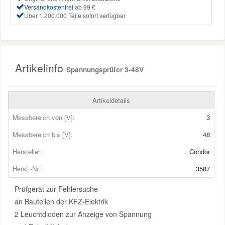
Versandkostenfrei
ab 99 €
Über 1.200.000 Teile sofort verfügbar
Mazda Ersatzteile
Mercedes Ersatzteile
Artikelinfo
Spannungsprüfer 3-48V
Mini Ersatzteile
Artikeldetails
Mitsubishi Ersatzteile
Messbereich von [V]:
3
Messbereich bis [V]:
48
Nissan Ersatzteile
Hersteller:
Condor
Porsche Ersatzteile
Herst.-Nr.:
3587
Prüfgerät zur Fehlersuche
Seat Ersatzteile
an Bauteilen der KFZ-Elektrik
2 Leuchtdioden zur Anzeige von Spannung
Skoda Ersatzteile