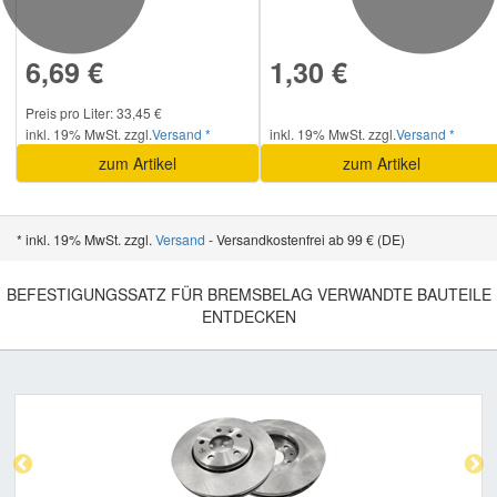
Smart Ersatzteile
6,69 €
1,30 €
Preis pro Liter: 33,45 €
Suzuki Ersatzteile
inkl. 19% MwSt. zzgl.
Versand *
inkl. 19% MwSt. zzgl.
Versand *
zum Artikel
zum Artikel
Toyota Ersatzteile
* inkl. 19% MwSt. zzgl.
Versand
- Versandkostenfrei ab 99 € (DE)
Vauxhall Ersatzteile
BEFESTIGUNGSSATZ FÜR BREMSBELAG VERWANDTE BAUTEILE
Volvo Ersatzteile
ENTDECKEN
Previous
Nex