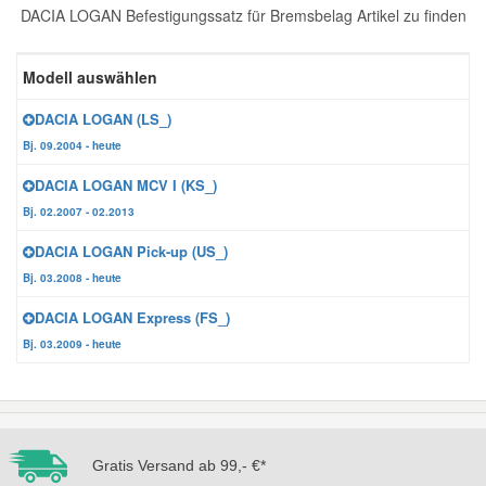
DACIA LOGAN Befestigungssatz für Bremsbelag Artikel zu finden
Reparatur-Zubehör
Schlüsselgehäuse
Daewoo Ersatzteile
Scheibenreinigung
Modell auswählen
Karosserie Werkzeug
Werkstattbedarf
Daihatsu Ersatzteile
Zündanlage und Glühanlage
DACIA LOGAN (LS_)
Bj. 09.2004 - heute
Winter-Autozubehör
Dodge Ersatzteile
DACIA LOGAN MCV I (KS_)
Bj. 02.2007 - 02.2013
Honda Ersatzteile
DACIA LOGAN Pick-up (US_)
Bj. 03.2008 - heute
Hyundai Ersatzteile
DACIA LOGAN Express (FS_)
Bj. 03.2009 - heute
Jeep Ersatzteile
Kia Ersatzteile
Gratis Versand ab 99,- €*
Lancia Ersatzteile