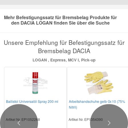
Mazda Ersatzteile
Mehr Befestigungssatz für Bremsbelag Produkte für
den DACIA LOGAN finden Sie über die Suche
Mercedes Ersatzteile
Unsere Empfehlung für Befestigungssatz für
Mini Ersatzteile
Bremsbelag DACIA
LOGAN , Express, MCV I, Pick-up
Mitsubishi Ersatzteile
Nissan Ersatzteile
Porsche Ersatzteile
Ballistol Universalöl Spray 200 ml
Arbeitshandschuhe gelb Gr.10 (75%
Nitril)
Seat Ersatzteile
Artikel Nr. EP1052268
Artikel Nr. EP1354390
Previous
Next
Skoda Ersatzteile