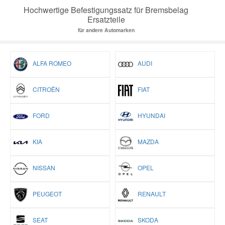
Hochwertige Befestigungssatz für Bremsbelag
Ersatzteile
für andere Automarken
ALFA ROMEO
AUDI
CITROËN
FIAT
FORD
HYUNDAI
KIA
MAZDA
NISSAN
OPEL
PEUGEOT
RENAULT
SEAT
SKODA