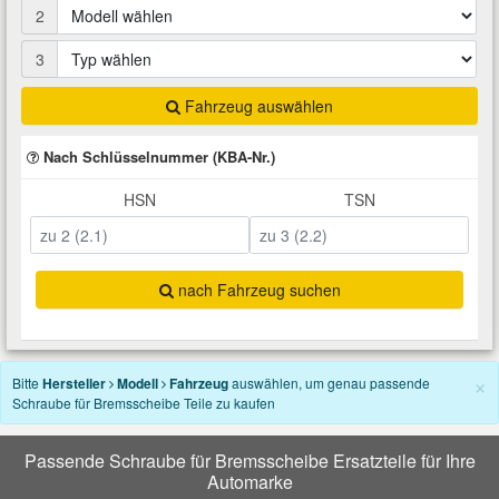
2
Total Motoröle
Druckluft Werkzeuge
Glühlampen
Montage
VW Ersatzteile
Heizung und Klimaanlage
3
Fahrwerk Werkzeuge
Kfz-Pflege
Reiniger
Abarth Ersatzteile
Kraftstoffsystem
Fahrzeug auswählen
Halterung Abgasstrang
Kofferraumwanne
Rostlöser
Kühlung
Nach Schlüsselnummer (KBA-Nr.)
Alfa Romeo Ersatzteile
HSN
TSN
Lenkung
Handwerkzeuge
Ladetechnik für Elektroautos
Scheibenkleber
Audi Ersatzteile
Motor
Kfz Spezialwerkzeuge
Marderschutz
Schmiermittel
BMW Ersatzteile
nach Fahrzeug suchen
Innenausstattung
Leitungsverbinder
Nachrüstwischer
Chevrolet Ersatzteile
×
Karosserieteile
Bitte
Hersteller
Modell
Fahrzeug
auswählen, um genau passende
Schraube für Bremsscheibe Teile zu kaufen
Motortechnik Werkzeuge
Pannenhilfe
Chrysler Ersatzteile
Räder und Reifen
Passende Schraube für Bremsscheibe Ersatzteile für Ihre
Prüf- und Messwerkzeuge
Reifen Zubehör
Cupra Ersatzteile
Automarke
Riementrieb