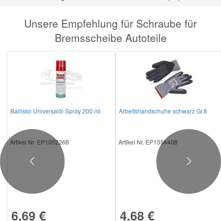
Unsere Empfehlung für Schraube für
Bremsscheibe Autoteile
Ballistol Universalöl Spray 200 ml
Arbeitshandschuhe schwarz Gr.8
Artikel Nr. EP1052268
Artikel Nr. EP1354408
Previous
Next
6,69 €
4,68 €