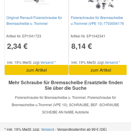
Smart Ersatzteile
Original Renault Fixierschraube für
Fixierschraube für Bremsscheibe
Bremsscheibe u. Trommel
u.Trommel (VPE 10) 7703004176
7703009271
Suzuki Ersatzteile
Artikel Nr. EP1041723
Artikel Nr. EP1042341
2,34 €
8,14 €
Toyota Ersatzteile
inkl. 19% MwSt. zzgl.
Versand *
inkl. 19% MwSt. zzgl.
Versand *
Vauxhall Ersatzteile
zum Artikel
zum Artikel
Mehr Schraube für Bremsscheibe Ersatzteile finden
Volvo Ersatzteile
Sie über die Suche
Fixierschraube für Bremsscheibe u. Trommel, Fixierschraube für
Bremsscheibe u.Trommel (VPE 10), SCHRAUBE, BEF -SCHRAUBE
SCHEIBE AN NABE Autoteile
* inkl. 19% MwSt. zzgl.
Versand
- Versandkostenfrei ab 99 € (DE)