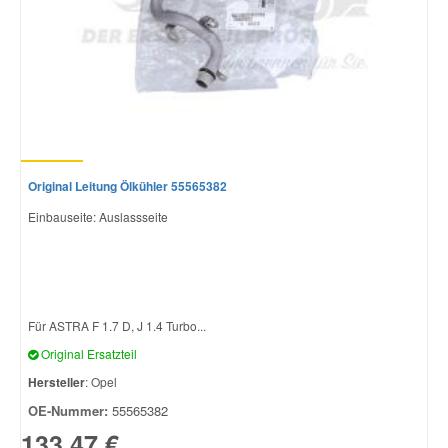
Original Leitung Ölkühler 55565382
Einbauseite: Auslassseite
Für ASTRA F 1.7 D, J 1.4 Turbo...
Original Ersatzteil
Hersteller
: Opel
OE-Nummer:
55565382
133,47 €