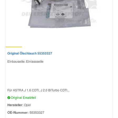
Original Ölschlauch 55353327
Einbauseite: Einlassseite
Für ASTRA J 1.6 CDTi, J 2.0 BiTurbo CDTI...
Original Ersatzteil
Hersteller
: Opel
OE-Nummer:
55353327