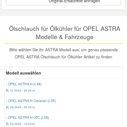
Original-Ersatzteile anfragen
Reparatur-Zubehör
Schlüsselgehäuse
Daewoo Ersatzteile
Scheibenreinigung
Karosserie Werkzeug
Werkstattbedarf
Daihatsu Ersatzteile
Ölschlauch für Ölkühler für OPEL ASTRA
Zündanlage und Glühanlage
Modelle & Fahrzeuge
Winter-Autozubehör
Dodge Ersatzteile
Bitte wählen Sie Ihr ASTRA Modell aus, um genau passende
OPEL ASTRA Ölschlauch für Ölkühler Artikel zu finden
Honda Ersatzteile
Modell auswählen
Hyundai Ersatzteile
› OPEL ASTRA H (L48)
Jeep Ersatzteile
Bj. 01.2004 - 05.2014
› OPEL ASTRA H Caravan (L35)
Kia Ersatzteile
Bj. 08.2004 - 05.2014
› OPEL ASTRA H GTC (L08)
Lancia Ersatzteile
Bj. 03.2005 - 10.2010