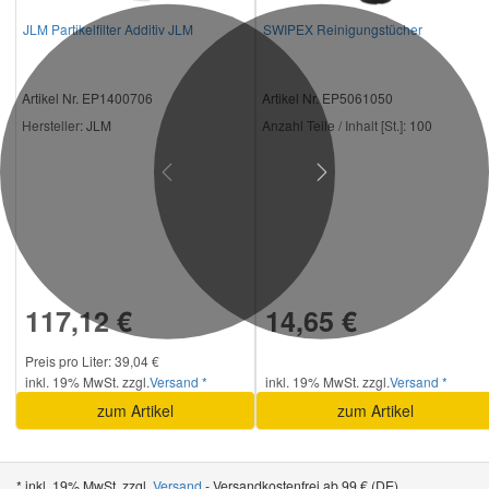
JLM Partikelfilter Additiv JLM
SWIPEX Reinigungstücher
Artikel Nr. EP1400706
Artikel Nr. EP5061050
Hersteller
: JLM
Anzahl Teile / Inhalt [St.]:
100
Previous
Next
117,12 €
14,65 €
Preis pro Liter: 39,04 €
inkl. 19% MwSt. zzgl.
Versand *
inkl. 19% MwSt. zzgl.
Versand *
zum Artikel
zum Artikel
* inkl. 19% MwSt. zzgl.
Versand
- Versandkostenfrei ab 99 € (DE)