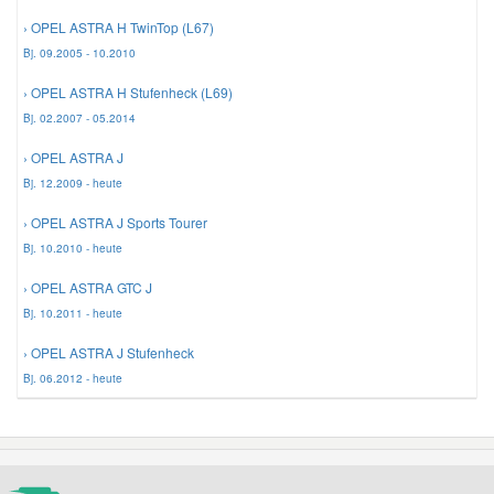
› OPEL ASTRA H TwinTop (L67)
Mazda Ersatzteile
Bj. 09.2005 - 10.2010
› OPEL ASTRA H Stufenheck (L69)
Mercedes Ersatzteile
Bj. 02.2007 - 05.2014
› OPEL ASTRA J
Mini Ersatzteile
Bj. 12.2009 - heute
› OPEL ASTRA J Sports Tourer
Mitsubishi Ersatzteile
Bj. 10.2010 - heute
› OPEL ASTRA GTC J
Nissan Ersatzteile
Bj. 10.2011 - heute
› OPEL ASTRA J Stufenheck
Porsche Ersatzteile
Bj. 06.2012 - heute
Seat Ersatzteile
Skoda Ersatzteile