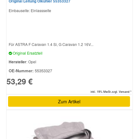
Original Leitung Ölkühler 55353327
Einbauseite: Einlassseite
Für ASTRA F Caravan 1.4 Si, G Caravan 1.2 16V...
Original Ersatzteil
Hersteller
: Opel
OE-Nummer:
55353327
53,29 €
inkl. 19% MwSt.zzgl. Versand *
Zum Artikel