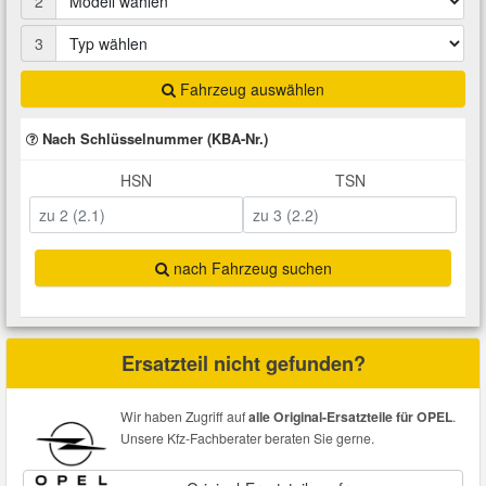
2
Total Motoröle
Druckluft Werkzeuge
Glühlampen
Montage
VW Ersatzteile
Heizung und Klimaanlage
3
Fahrwerk Werkzeuge
Kfz-Pflege
Reiniger
Fahrzeug auswählen
Abarth Ersatzteile
Kraftstoffsystem
Nach Schlüsselnummer (KBA-Nr.)
Halterung Abgasstrang
Kofferraumwanne
Rostlöser
Kühlung
Alfa Romeo Ersatzteile
HSN
TSN
Lenkung
Handwerkzeuge
Ladetechnik für Elektroautos
Scheibenkleber
Audi Ersatzteile
Motor
nach Fahrzeug suchen
Kfz Spezialwerkzeuge
Marderschutz
Schmiermittel
BMW Ersatzteile
Innenausstattung
Leitungsverbinder
Nachrüstwischer
Chevrolet Ersatzteile
Ersatzteil nicht gefunden?
Karosserieteile
Motortechnik Werkzeuge
Pannenhilfe
Chrysler Ersatzteile
Wir haben Zugriff auf
alle Original-Ersatzteile für OPEL
.
Räder und Reifen
Unsere Kfz-Fachberater beraten Sie gerne.
Prüf- und Messwerkzeuge
Reifen Zubehör
Cupra Ersatzteile
Riementrieb