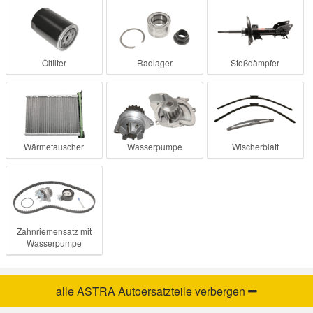
Ölfilter
Radlager
Stoßdämpfer
Wärmetauscher
Wasserpumpe
Wischerblatt
Zahnriemensatz mit
Wasserpumpe
alle ASTRA Autoersatzteile
verbergen