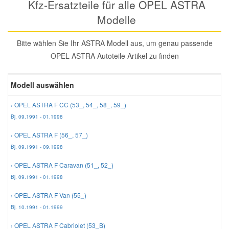
Kfz-Ersatzteile für alle OPEL ASTRA
Reparatur-Zubehör
Schlüsselgehäuse
Modelle
Daewoo Ersatzteile
Scheibenreinigung
Bitte wählen Sie Ihr ASTRA Modell aus, um genau passende
Karosserie Werkzeug
Werkstattbedarf
Daihatsu Ersatzteile
Zündanlage und Glühanlage
OPEL ASTRA Autoteile Artikel zu finden
Winter-Autozubehör
Dodge Ersatzteile
Modell auswählen
› OPEL ASTRA F CC (53_, 54_, 58_, 59_)
Honda Ersatzteile
Bj. 09.1991 - 01.1998
Hyundai Ersatzteile
› OPEL ASTRA F (56_, 57_)
Bj. 09.1991 - 09.1998
Jeep Ersatzteile
› OPEL ASTRA F Caravan (51_, 52_)
Bj. 09.1991 - 01.1998
Kia Ersatzteile
› OPEL ASTRA F Van (55_)
Bj. 10.1991 - 01.1999
Lancia Ersatzteile
› OPEL ASTRA F Cabriolet (53_B)