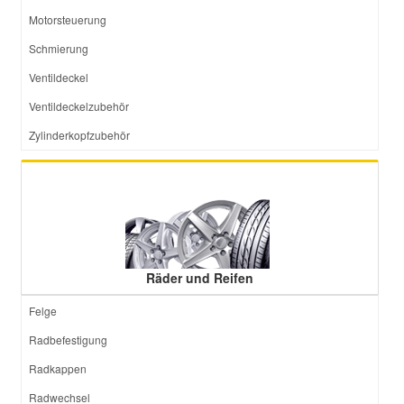
Motorsteuerung
Schmierung
Ventildeckel
Ventildeckelzubehör
Zylinderkopfzubehör
Räder und Reifen
Felge
Radbefestigung
Radkappen
Radwechsel