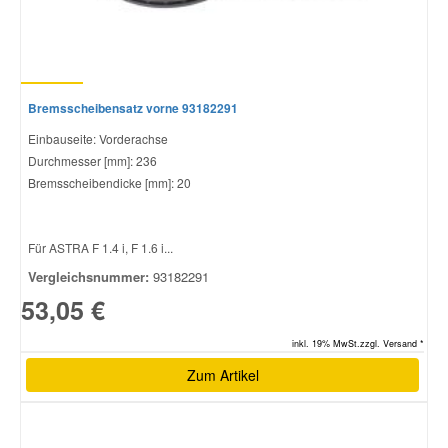
Bremsscheibensatz vorne 93182291
Einbauseite: Vorderachse
Durchmesser [mm]: 236
Bremsscheibendicke [mm]: 20
Für ASTRA F 1.4 i, F 1.6 i...
Vergleichsnummer:
93182291
53,05 €
inkl. 19% MwSt.zzgl. Versand *
Zum Artikel