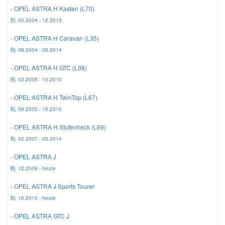
› OPEL ASTRA H Kasten (L70)
Bj. 02.2004 - 12.2013
Smart Ersatzteile
› OPEL ASTRA H Caravan (L35)
Bj. 08.2004 - 05.2014
Suzuki Ersatzteile
› OPEL ASTRA H GTC (L08)
Bj. 03.2005 - 10.2010
Toyota Ersatzteile
› OPEL ASTRA H TwinTop (L67)
Bj. 09.2005 - 10.2010
Vauxhall Ersatzteile
› OPEL ASTRA H Stufenheck (L69)
Bj. 02.2007 - 05.2014
Volvo Ersatzteile
› OPEL ASTRA J
Bj. 12.2009 - heute
› OPEL ASTRA J Sports Tourer
Bj. 10.2010 - heute
› OPEL ASTRA GTC J