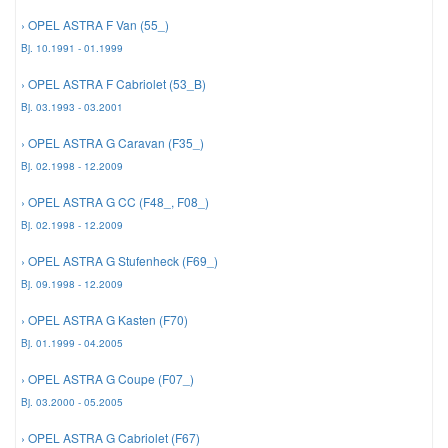
› OPEL ASTRA F Van (55_)
Mazda Ersatzteile
Bj. 10.1991 - 01.1999
› OPEL ASTRA F Cabriolet (53_B)
Mercedes Ersatzteile
Bj. 03.1993 - 03.2001
› OPEL ASTRA G Caravan (F35_)
Mini Ersatzteile
Bj. 02.1998 - 12.2009
› OPEL ASTRA G CC (F48_, F08_)
Mitsubishi Ersatzteile
Bj. 02.1998 - 12.2009
› OPEL ASTRA G Stufenheck (F69_)
Nissan Ersatzteile
Bj. 09.1998 - 12.2009
› OPEL ASTRA G Kasten (F70)
Porsche Ersatzteile
Bj. 01.1999 - 04.2005
› OPEL ASTRA G Coupe (F07_)
Seat Ersatzteile
Bj. 03.2000 - 05.2005
› OPEL ASTRA G Cabriolet (F67)
Skoda Ersatzteile