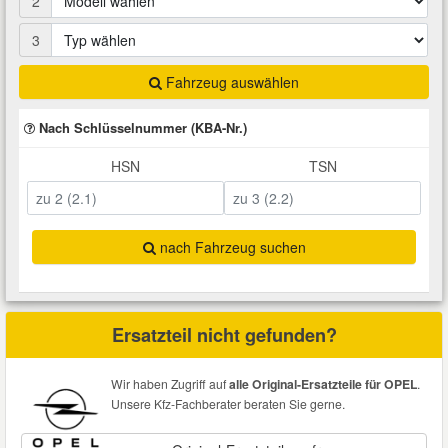
2
Total Motoröle
Druckluft Werkzeuge
Glühlampen
Montage
VW Ersatzteile
Heizung und Klimaanlage
3
Fahrwerk Werkzeuge
Kfz-Pflege
Reiniger
Fahrzeug auswählen
Abarth Ersatzteile
Kraftstoffsystem
Nach Schlüsselnummer (KBA-Nr.)
Halterung Abgasstrang
Kofferraumwanne
Rostlöser
Kühlung
Alfa Romeo Ersatzteile
HSN
TSN
Lenkung
Handwerkzeuge
Ladetechnik für Elektroautos
Scheibenkleber
Audi Ersatzteile
Motor
nach Fahrzeug suchen
Kfz Spezialwerkzeuge
Marderschutz
Schmiermittel
BMW Ersatzteile
Innenausstattung
Leitungsverbinder
Nachrüstwischer
Chevrolet Ersatzteile
Ersatzteil nicht gefunden?
Karosserieteile
Motortechnik Werkzeuge
Pannenhilfe
Chrysler Ersatzteile
Wir haben Zugriff auf
alle Original-Ersatzteile für OPEL
.
Räder und Reifen
Unsere Kfz-Fachberater beraten Sie gerne.
Prüf- und Messwerkzeuge
Reifen Zubehör
Cupra Ersatzteile
Riementrieb