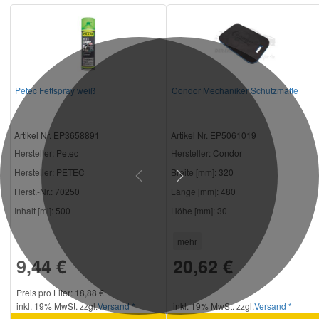
Petec Fettspray weiß
Condor Mechaniker Schutzmatte
Artikel Nr. EP3658891
Artikel Nr. EP5061019
Hersteller
: Petec
Hersteller
: Condor
Hersteller:
PETEC
Breite [mm]:
320
Previous
Next
Herst.-Nr.:
70250
Länge [mm]:
480
Inhalt [ml]:
500
Höhe [mm]:
30
mehr
9,44 €
20,62 €
Preis pro Liter: 18,88 €
inkl. 19% MwSt. zzgl.
Versand *
inkl. 19% MwSt. zzgl.
Versand *