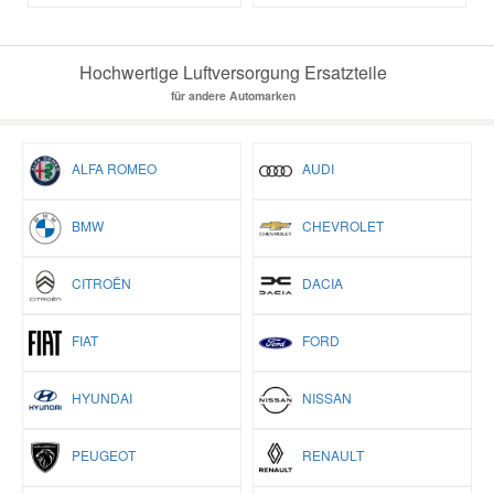
Hochwertige Luftversorgung Ersatzteile
für andere Automarken
ALFA ROMEO
AUDI
BMW
CHEVROLET
CITROËN
DACIA
FIAT
FORD
HYUNDAI
NISSAN
PEUGEOT
RENAULT