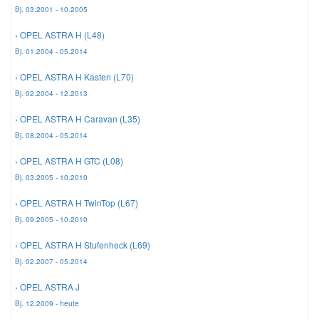
Bj. 03.2001 - 10.2005
› OPEL ASTRA H (L48)
Smart Ersatzteile
Bj. 01.2004 - 05.2014
Suzuki Ersatzteile
› OPEL ASTRA H Kasten (L70)
Bj. 02.2004 - 12.2013
Toyota Ersatzteile
› OPEL ASTRA H Caravan (L35)
Bj. 08.2004 - 05.2014
Vauxhall Ersatzteile
› OPEL ASTRA H GTC (L08)
Bj. 03.2005 - 10.2010
Volvo Ersatzteile
› OPEL ASTRA H TwinTop (L67)
Bj. 09.2005 - 10.2010
› OPEL ASTRA H Stufenheck (L69)
Bj. 02.2007 - 05.2014
› OPEL ASTRA J
Bj. 12.2009 - heute