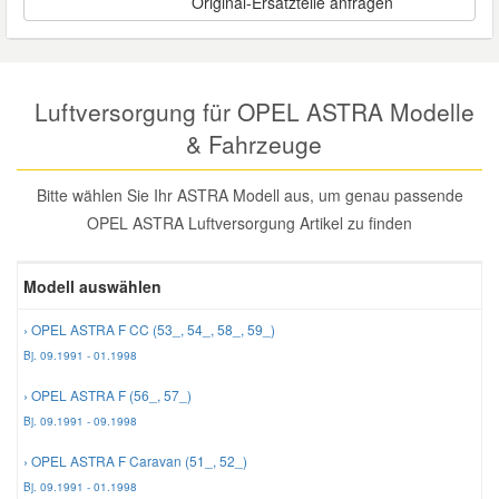
Original-Ersatzteile anfragen
Reparatur-Zubehör
Schlüsselgehäuse
Daewoo Ersatzteile
Scheibenreinigung
Karosserie Werkzeug
Werkstattbedarf
Daihatsu Ersatzteile
Luftversorgung für OPEL ASTRA Modelle
Zündanlage und Glühanlage
& Fahrzeuge
Winter-Autozubehör
Dodge Ersatzteile
Bitte wählen Sie Ihr ASTRA Modell aus, um genau passende
OPEL ASTRA Luftversorgung Artikel zu finden
Honda Ersatzteile
Modell auswählen
Hyundai Ersatzteile
› OPEL ASTRA F CC (53_, 54_, 58_, 59_)
Jeep Ersatzteile
Bj. 09.1991 - 01.1998
› OPEL ASTRA F (56_, 57_)
Kia Ersatzteile
Bj. 09.1991 - 09.1998
› OPEL ASTRA F Caravan (51_, 52_)
Lancia Ersatzteile
Bj. 09.1991 - 01.1998