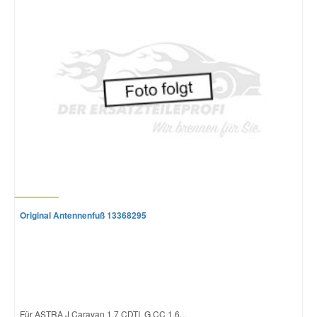
Original Antennenfuß 13368295
Für ASTRA J Caravan 1.7 CDTI, G CC 1.6...