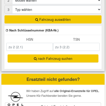
2
Total Motoröle
Druckluft Werkzeuge
Glühlampen
Montage
VW Ersatzteile
Heizung und Klimaanlage
3
Fahrwerk Werkzeuge
Kfz-Pflege
Reiniger
Fahrzeug auswählen
Abarth Ersatzteile
Kraftstoffsystem
Nach Schlüsselnummer (KBA-Nr.)
Halterung Abgasstrang
Kofferraumwanne
Rostlöser
Kühlung
Alfa Romeo Ersatzteile
HSN
TSN
Lenkung
Handwerkzeuge
Ladetechnik für Elektroautos
Scheibenkleber
Audi Ersatzteile
Motor
nach Fahrzeug suchen
Kfz Spezialwerkzeuge
Marderschutz
Schmiermittel
BMW Ersatzteile
Innenausstattung
Leitungsverbinder
Nachrüstwischer
Chevrolet Ersatzteile
Ersatzteil nicht gefunden?
Karosserieteile
Motortechnik Werkzeuge
Pannenhilfe
Chrysler Ersatzteile
Wir haben Zugriff auf
alle Original-Ersatzteile für OPEL
.
Räder und Reifen
Unsere Kfz-Fachberater beraten Sie gerne.
Prüf- und Messwerkzeuge
Reifen Zubehör
Cupra Ersatzteile
Riementrieb