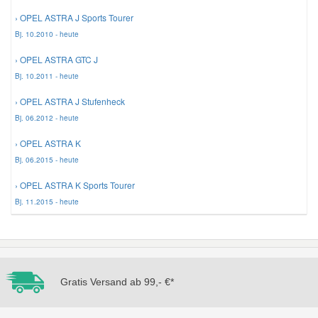
› OPEL ASTRA J Sports Tourer
Mazda Ersatzteile
Bj. 10.2010 - heute
› OPEL ASTRA GTC J
Mercedes Ersatzteile
Bj. 10.2011 - heute
› OPEL ASTRA J Stufenheck
Mini Ersatzteile
Bj. 06.2012 - heute
› OPEL ASTRA K
Mitsubishi Ersatzteile
Bj. 06.2015 - heute
› OPEL ASTRA K Sports Tourer
Nissan Ersatzteile
Bj. 11.2015 - heute
Porsche Ersatzteile
Seat Ersatzteile
Gratis Versand ab 99,- €*
Skoda Ersatzteile