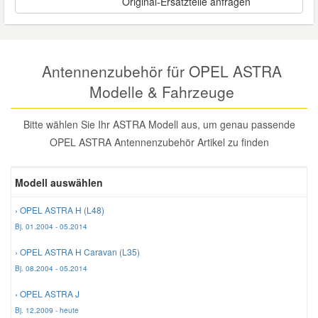
Original-Ersatzteile anfragen
Reparatur-Zubehör
Schlüsselgehäuse
Daewoo Ersatzteile
Scheibenreinigung
Karosserie Werkzeug
Werkstattbedarf
Daihatsu Ersatzteile
Antennenzubehör für OPEL ASTRA
Zündanlage und Glühanlage
Modelle & Fahrzeuge
Winter-Autozubehör
Dodge Ersatzteile
Bitte wählen Sie Ihr ASTRA Modell aus, um genau passende
OPEL ASTRA Antennenzubehör Artikel zu finden
Honda Ersatzteile
Modell auswählen
Hyundai Ersatzteile
› OPEL ASTRA H (L48)
Jeep Ersatzteile
Bj. 01.2004 - 05.2014
› OPEL ASTRA H Caravan (L35)
Kia Ersatzteile
Bj. 08.2004 - 05.2014
› OPEL ASTRA J
Lancia Ersatzteile
Bj. 12.2009 - heute