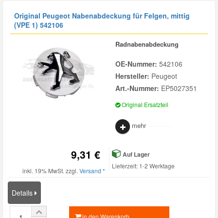
Original Peugeot Nabenabdeckung für Felgen, mittig
(VPE 1)
542106
Smart Ersatzteile
Radnabenabdeckung
Suzuki Ersatzteile
OE-Nummer:
542106
Hersteller:
Peugeot
Toyota Ersatzteile
Art.-Nummer:
EP5027351
Original Ersatzteil
Vauxhall Ersatzteile
mehr
Volvo Ersatzteile
9,31 €
Auf Lager
Lieferzeit: 1-2 Werktage
inkl. 19% MwSt. zzgl.
Versand *
Details
in den Warenkorb