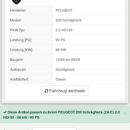
Total Motoröle
Druckluft Werkzeuge
Glühlampen
Montage
VW Ersatzteile
Hersteller:
Heizung und Klimaanlage
PEUGEOT
Modell:
206 Schrägheck
Fahrwerk Werkzeuge
Kfz-Pflege
Reiniger
Abarth Ersatzteile
Kraftstoffsystem
PKW Typ:
2.0 HDI 90
Halterung Abgasstrang
Kofferraumwanne
Rostlöser
Leistung [PS]:
Kühlung
90 PS
Alfa Romeo Ersatzteile
Leistung [KW]:
66 KW
Lenkung
Handwerkzeuge
Ladetechnik für Elektroautos
Scheibenkleber
Audi Ersatzteile
Baujahr:
12/99 bis 09/09
Aufbauart:
Motor
Schrägheck
Kfz Spezialwerkzeuge
Marderschutz
Schmiermittel
BMW Ersatzteile
Kraftstoffart:
Diesel
Innenausstattung
Leitungsverbinder
Nachrüstwischer
Fahrzeug wechseln
Chevrolet Ersatzteile
Karosserieteile
Motortechnik Werkzeuge
Pannenhilfe
Chrysler Ersatzteile
×
Diese Artikel passen zu Ihrem PEUGEOT 206 Schrägheck (2A/C) 2.0
Räder und Reifen
HDI 90 - 66 kW / 90 PS
Prüf- und Messwerkzeuge
Reifen Zubehör
Cupra Ersatzteile
Riementrieb