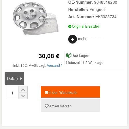
OE-Nummer:
9648316280
Hersteller:
Peugeot
Mazda Ersatzteile
Art.-Nummer:
EP5025734
Original Ersatzteil
Mercedes Ersatzteile
mehr
Mini Ersatzteile
30,08 €
Auf Lager
Mitsubishi Ersatzteile
Lieferzeit: 1-2 Werktage
inkl. 19% MwSt. zzgl.
Versand *
Nissan Ersatzteile
Details
in den Warenkorb
Porsche Ersatzteile
Artikel merken
Seat Ersatzteile
Skoda Ersatzteile