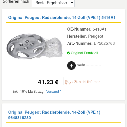
Sortieren nach
Reparatur-Zubehör
Schlüsselgehäuse
Daewoo Ersatzteile
Scheibenreinigung
Original Peugeot Radzierblende, 14-Zoll (VPE 1)
5416A1
Karosserie Werkzeug
Werkstattbedarf
Daihatsu Ersatzteile
Zündanlage und Glühanlage
OE-Nummer:
5416A1
Hersteller:
Peugeot
Winter-Autozubehör
Dodge Ersatzteile
Art.-Nummer:
EP5025763
Original Ersatzteil
Honda Ersatzteile
mehr
Hyundai Ersatzteile
41,23 €
z.Zt. nicht lieferbar
Jeep Ersatzteile
inkl. 19% MwSt. zzgl.
Versand *
Kia Ersatzteile
Original Peugeot Radzierblende, 14-Zoll (VPE 1)
9648316280
Lancia Ersatzteile