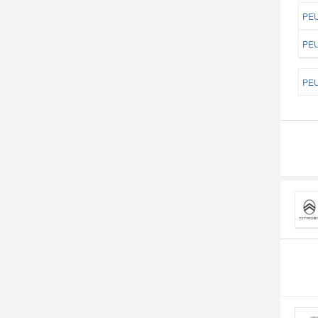
PEU
Smart Ersatzteile
PEU
Suzuki Ersatzteile
PEU
Toyota Ersatzteile
Vauxhall Ersatzteile
Volvo Ersatzteile