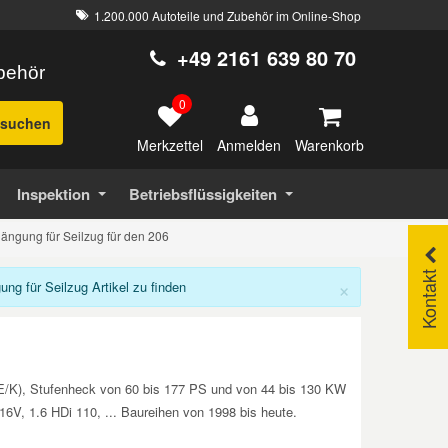
1.200.000 Autoteile und Zubehör im Online-Shop
+49 2161 639 80 70
ubehör
0
suchen
Merkzettel
Warenkorb
Anmelden
Inspektion
Betriebsflüssigkeiten
ängung für Seilzug für den 206
Kontakt
×
 für Seilzug Artikel zu finden
2E/K), Stufenheck von 60 bis 177 PS und von 44 bis 130 KW
 16V, 1.6 HDi 110, ... Baureihen von 1998 bis heute.