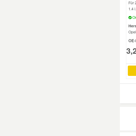
Für 
1.4 i.
Mazda Ersatzteile
Or
Hers
Mercedes Ersatzteile
Ope
OE-
Mini Ersatzteile
3,
Mitsubishi Ersatzteile
Nissan Ersatzteile
Porsche Ersatzteile
Seat Ersatzteile
Skoda Ersatzteile