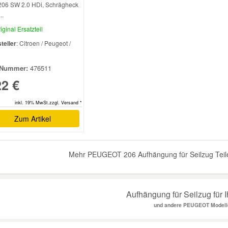
206 SW 2.0 HDi, Schrägheck
..
iginal Ersatzteil
teller
: Citroen / Peugeot /
l
Nummer:
476511
22 €
inkl. 19% MwSt.zzgl. Versand *
Zum Artikel
Mehr PEUGEOT 206 Aufhängung für Seilzug Teile
Aufhängung für Seilzug für 
und andere PEUGEOT Modell