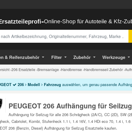
-
Ersatzteileprofi
Online-Shop für Autoteile & Kfz-Z
abe
en & Reifenzubehör
Filter
Zubehör
Werkzeuge
sicht
›
206 Ersatzteile
›
Bremsanlage
›
Handbremse
›
Handbremsseil Zubehör
›
Aufh
UGEOT
206
Modell
Fahrzeug
auswählen, um genau passende Aufhängung
PEUGEOT 206 Aufhängung für Seilzug
Aufhängung für Seilzug für alle 206 Schrägheck (2A/C), CC (2D), SW (
heck, Cabriolet, Kombi, Stufenheck 1.1 i, 1.4 16V, 1.4 HDi eco 70, 1.4 i, 1.6
T 206 (Benzin, Diesel) Aufhängung für Seilzug Ersatzteile kaufen.