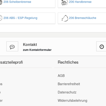
206 Scheibenbremse
206 Handbremse
206 ABS- / ESP-Regelung
206 Bremsschläuche
Kontakt
zum Kontaktformular
satzteileprofi
Rechtliches
AGB
ns
Barrierefreiheit
e
Datenschutz
er
Widerrufsbelehrung