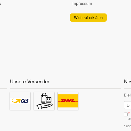
p
Impressum
Widerruf erklären
Unsere Versender
New
Blei
*
u
* no