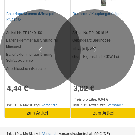
Batteriepolklemme (Minuspol)
Bremsen- / Kupplungsreiniger
KN31064
Artikel Nr. EP1049150
Artikel Nr. EP1051616
Batterieklemmenausführung:
für
Gebindeart:
Sprühdose
Minuspol
Inhalt [ml]:
500
Previous
Next
Batterieklemmenausführung :
chem. Eigenschaft:
CKW-frei
Schraubklemme
Anschlusstechnik:
rechts
4,44 €
3,02 €
Preis pro Liter: 6,04 €
inkl. 19% MwSt. zzgl.
Versand *
inkl. 19% MwSt. zzgl.
Versand *
zum Artikel
zum Artikel
* inkl. 19% MwSt. zzgl.
Versand
- Versandkostenfrei ab 99 € (DE)