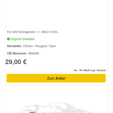
Smart Ersatzteile
Suzuki Ersatzteile
Für 206 Schrägheck 1.1, SW 2.0 HDi...
Original Ersatzteil
Toyota Ersatzteile
Hersteller
: Citroen / Peugeot / Opel
OE-Nummer:
453440
Vauxhall Ersatzteile
29,00 €
Volvo Ersatzteile
inkl. 19% MwSt.zzgl. Versand *
Zum Artikel