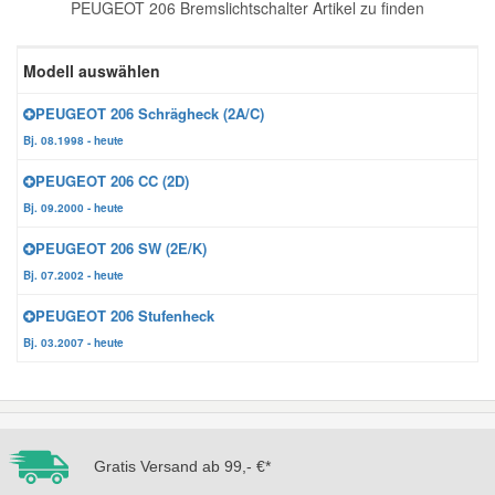
PEUGEOT 206 Bremslichtschalter Artikel zu finden
Reparatur-Zubehör
Schlüsselgehäuse
Daewoo Ersatzteile
Scheibenreinigung
Modell auswählen
Karosserie Werkzeug
Werkstattbedarf
Daihatsu Ersatzteile
Zündanlage und Glühanlage
PEUGEOT 206 Schrägheck (2A/C)
Bj. 08.1998 - heute
Winter-Autozubehör
Dodge Ersatzteile
PEUGEOT 206 CC (2D)
Bj. 09.2000 - heute
Honda Ersatzteile
PEUGEOT 206 SW (2E/K)
Bj. 07.2002 - heute
Hyundai Ersatzteile
PEUGEOT 206 Stufenheck
Bj. 03.2007 - heute
Jeep Ersatzteile
Kia Ersatzteile
Gratis Versand ab 99,- €*
Lancia Ersatzteile