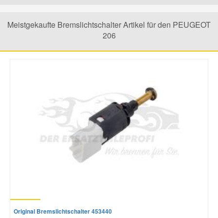
Mazda Ersatzteile
Meistgekaufte Bremslichtschalter Artikel für den PEUGEOT
206
Mercedes Ersatzteile
Mini Ersatzteile
Mitsubishi Ersatzteile
Nissan Ersatzteile
Porsche Ersatzteile
Seat Ersatzteile
Original Bremslichtschalter 453440
Skoda Ersatzteile